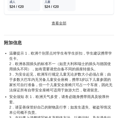
$24 / €20
$24 / €20
扎金索斯岛
查看全部
沉船湾+蓝洞乘船往返费 (自费)
附加信息
$41 / €35
$41 / €35
温馨提示 1．欧洲个别景点对学生有学生折扣，学生建议携带学
生卡。
2．欧洲各国插头的标准不一（如意大利和瑞士的插头与德国使
价格时常波动；不再另行通知。
用插头不同），如有需要请您自备不同的插座转接头。
门票付现金，由导游统一购买。
3．为安全起见，欧洲车行规定儿童无论岁数大小必须占座；由
于多数大巴车内无另备儿童安全座椅，携带3岁以下儿童参团的
希腊旅游税（必付）：每人15欧
家长可自行准备，但一个儿童安全座椅只可占一个车座，因此无
希腊当地特色餐： 每餐30欧元 - 35欧元之间
法保证所有自带安全座椅可适用于旅游大巴，敬请留意。
安全须知 衣 1．欧洲天气多变，请务必随身携带雨具及较厚外
中式午/晚餐费（六菜一汤）：每餐 15-20欧元每人
套。
旅游保险和签证费用
2．请妥善保管好自己的财物及行李；如发生遗失、被盗等情况
本公司概不负责。
行程中未列出的额外景点费用
3．在行李上清楚填写姓名及联络方法，以资识别，及在遗失行