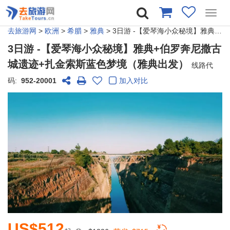
Toggl
navig
去旅游网
>
欧洲
>
希腊
>
雅典
> 3日游 -【爱琴海小众秘境】雅典+伯罗奔尼撒古城遗迹+扎金索斯蓝色梦境（雅典出发）
3日游 -【爱琴海小众秘境】雅典+伯罗奔尼撒古
城遗迹+扎金索斯蓝色梦境（雅典出发）
线路代
码:
952-20001
加入对比
US$512