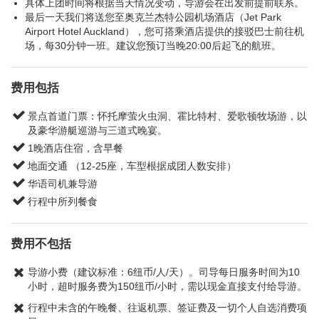
具体上团时间将根据当天情况变动，导游会在出发前提前联系。
最后一天我们将送您至奥克兰杰特公园机场酒店（Jet Park
Airport Hotel Auckland），您可搭乘酒店提供的接驳巴士前往机
场，每30分钟一班。建议您预订当晚20:00后起飞的航班。
费用包括
景点首道门票：怀托摩萤火虫洞、霍比特村、爱歌顿牧场游，以
及豪华游艇巡游与三道式晚宴。
1晚酒店住宿，含早餐
地面交通 （12-25座，车型根据成团人数安排）
华语司机兼导游
行程中所列餐食
费用不包括
导游小费（建议标准：6纽币/人/天）。司导每日服务时间为10
小时，超时服务费为150纽币/小时，需以现金直接支付给导游。
行程中未含的午晚餐、往返机票、签证费及一切个人自选消费项