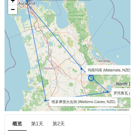
+
−
玛塔玛塔 (Matamata, NZD)
罗托鲁瓦 (Roto
维多摩萤火虫洞 (Waitomo Caves, NZD)
Leaflet
|
©
OpenStreetMap
contributors
概览
第1天
第2天