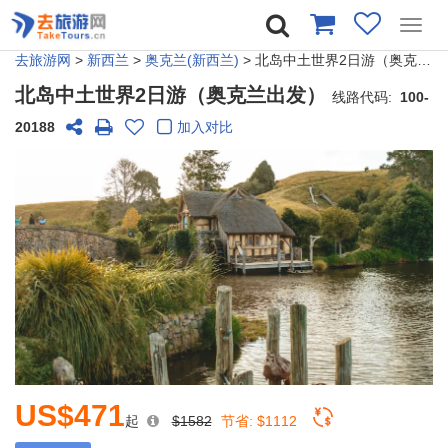
Toggl
navig
去旅游网
>
新西兰
>
奥克兰(新西兰)
> 北岛中土世界2日游（奥克兰出发）
北岛中土世界2日游（奥克兰出发）
线路代码:
100-
20188
加入对比
US$471
起
$1582
节省:
$1112