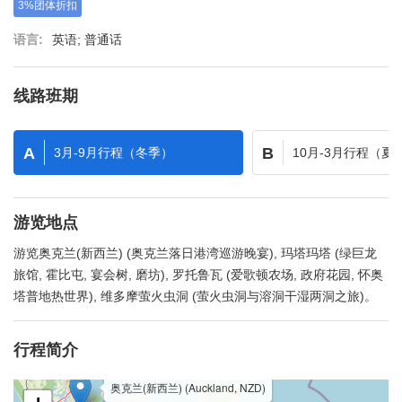
3%团体折扣
语言:
英语; 普通话
线路班期
A
B
3月-9月行程（冬季）
10月-3月行程（夏
游览地点
游览奥克兰(新西兰) (奥克兰落日港湾巡游晚宴), 玛塔玛塔 (绿巨龙
旅馆, 霍比屯, 宴会树, 磨坊), 罗托鲁瓦 (爱歌顿农场, 政府花园, 怀奥
塔普地热世界), 维多摩萤火虫洞 (萤火虫洞与溶洞干湿两洞之旅)。
行程简介
奥克兰(新西兰) (Auckland, NZD)