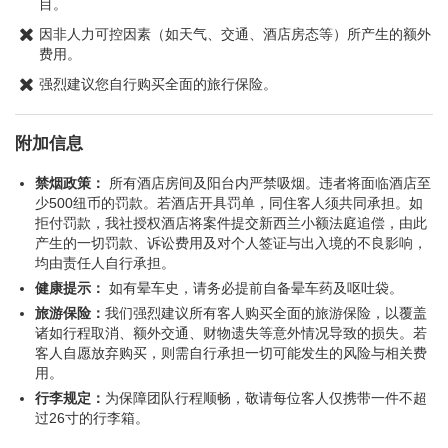
目。
因非人力可控因素（如天气、交通、酒店房态等）所产生的额外
费用。
强烈建议您自行购买全面的旅行保险。
附加信息
禁烟政策：
所有酒店房间及阳台内严禁吸烟。违者将面临酒店至
少500纽币的罚款。若酒店开具罚单，同住客人须共同承担。如
拒付罚款，我社授权酒店将案件提交新西兰小额法庭追偿，由此
产生的一切罚款、诉讼费用及对个人签证与出入境的不良影响，
均由责任人自行承担。
健康提示：
如有晕车史，请务必提前自备晕车药及呕吐袋。
旅游保险：
我们强烈建议所有客人购买全面的旅游保险，以覆盖
诸如行程取消、额外交通、财物遗失等意外情况导致的损失。若
客人自愿放弃购买，则需自行承担一切可能发生的风险与相关费
用。
行李规定：
为保障团队行程顺畅，敬请每位客人仅携带一件不超
过26寸的行李箱。