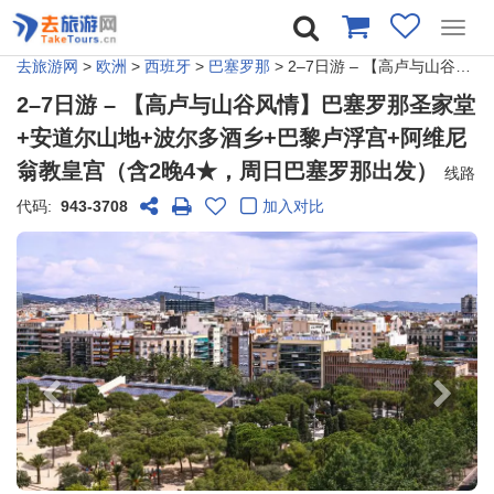
Toggl
navig
去旅游网
>
欧洲
>
西班牙
>
巴塞罗那
> 2–7日游 – 【高卢与山谷风情】巴塞罗那圣家堂+安道尔山地+波尔多酒乡+巴黎卢浮宫+阿维尼翁教皇宫（含2晚4★，周日巴塞罗那出发）
2–7日游 – 【高卢与山谷风情】巴塞罗那圣家堂
+安道尔山地+波尔多酒乡+巴黎卢浮宫+阿维尼
翁教皇宫（含2晚4★，周日巴塞罗那出发）
线路
代码:
943-3708
加入对比