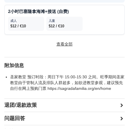
2小时巴塞隆拿海滩+接送 (自费)
$12 / €10
$12 / €10
圣家堂 (自费)
查看全部
门票+语音讲解器，建议自行提早在网上预订门票，预订网址:
Sagrada
Familia Individual Ticket
附加信息
$31 / €26
$31 / €26
圣家教堂 预订时段：周日下午 15:00-15:30 之间。旺季期间圣家
教堂由于管制人流及排队人群超多，如欲进教堂参观，建议预先
蒙特塞拉特修道院 (自费)
自行在网上预购门票 https://sagradafamilia.org/en/home
$41 / €35
$41 / €35
退团/退款政策
问题回答
香波