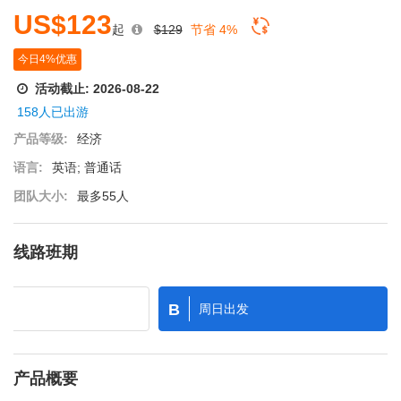
US$123
起
$129
节省 4%
今日4%优惠
活动截止:
2026-08-22
158人已出游
产品等级:
经济
语言:
英语; 普通话
团队大小:
最多55人
线路班期
B
发
周日出发
产品概要