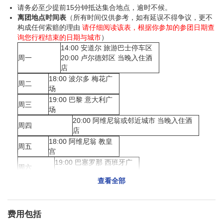
请务必至少提前15分钟抵达集合地点，逾时不候。
离团地点时间表
（所有时间仅供参考，如有延误不得争议，更不
构成任何索赔的理由
请仔细阅读该表，根据你参加的参团日期查
询您行程结束的日期与城市
）
14:00 安道尔 旅游巴士停车区
周一
20:00 卢尔德郊区 当晚入住酒
店
18:00 波尔多 梅花广
周二
场
19:00 巴黎 意大利广
周三
场
20:00 阿维尼翁或邻近城市 当晚入住酒
周四
店
18:00 阿维尼翁 教皇
周五
宫
19:00 巴塞罗那 西班牙广
周六
场
查看全部
18:00 巴塞罗那 加泰罗尼亚广
周日
场
费用包括