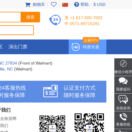
购物车
|
|
|
帮助
|
$ USD
美 +1-617-500-7002
中 0571-89715291
立减50%
区
演出门票
特惠专题
 NC 27834
(Front of Walmart)
lle, NC
(Walmart)
微信小程序
x24客服热线
认证支付方式
我要提问
时服务保障
随时服务保障
在线咨询
于我们
去旅游网
客服热线
我们