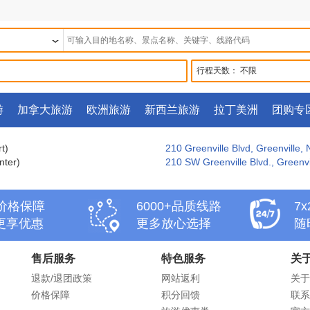
行程天数：
不限
游
加拿大旅游
欧洲旅游
新西兰旅游
拉丁美洲
团购专
t)
210 Greenville Blvd, Greenville,
nter)
210 SW Greenville Blvd., Greenvi
天价格保障
6000+品质线路
7
更享优惠
更多放心选择
随
售后服务
特色服务
关
退款/退团政策
网站返利
关于
价格保障
积分回馈
联系