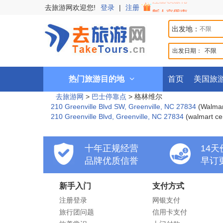
去旅游网欢迎您!
登录
|
注册
出发地：
出发日期：
不限
热门旅游目的地
首页
美国旅
去旅游网
>
巴士停靠点
>
格林维尔
210 Greenville Blvd SW, Greenville, NC 27834
(Walmar
210 Greenville Blvd, Greenville, NC 27834
(walmart ce
十年正规经营
14
品牌优质信誉
早订
新手入门
支付方式
注册登录
网银支付
旅行团问题
信用卡支付