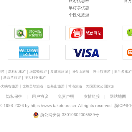
旅游优惠券
官方
早订享优惠
个性化旅游
|
|
|
|
|
|
旅游
洛杉矶旅游
华盛顿旅游
夏威夷旅游
旧金山旅游
波士顿旅游
奥兰多旅游
|
|
新西兰旅游
澳大利亚旅游
|
|
|
|
多大峡谷旅游
优胜美地旅游
落基山旅游
希洛旅游
美国国家公园旅游
隐私保护
|
用户协议
|
免责声明
|
友情链接
|
网站地图
 © 1998-2026 by
https://www.taketours.cn
. All rights reserved.
浙ICP备1
浙公网安备 33010602005589号