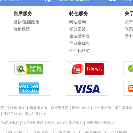
售后服务
特色服务
关
退款/退团政策
网站返利
关于
价格保障
积分回馈
联系
旅游优惠券
官方
早订享优惠
个性化旅游
|
|
|
|
|
|
旅游
洛杉矶旅游
华盛顿旅游
夏威夷旅游
旧金山旅游
波士顿旅游
奥兰多旅游
|
|
新西兰旅游
澳大利亚旅游
|
|
|
|
多大峡谷旅游
优胜美地旅游
落基山旅游
希洛旅游
美国国家公园旅游
隐私保护
|
用户协议
|
免责声明
|
友情链接
|
网站地图