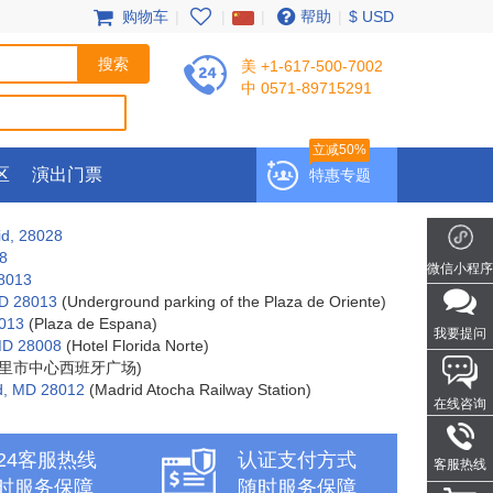
购物车
|
|
|
帮助
|
$ USD
美 +1-617-500-7002
中 0571-89715291
立减50%
区
演出门票
特惠专题
id, 28028
08
微信小程序
28013
MD 28013
(Underground parking of the Plaza de Oriente)
8013
(Plaza de Espana)
我要提问
 MD 28008
(Hotel Florida Norte)
里市中心西班牙广场)
id, MD 28012
(Madrid Atocha Railway Station)
在线咨询
x24客服热线
认证支付方式
客服热线
时服务保障
随时服务保障