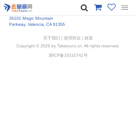
Toggl
navig
26101 Magic Mountain
Parkway, Valencia, CA 91355
关于我们
|
使用协议
|
政策
Copyright ©
2026 by Taketours.cn. All rights reserved.
浙ICP备10215741号