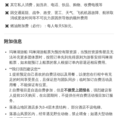
其它私人消费，如洗衣、电话、饮品、购物、收费电视等
因交通延阻、战争、政变、罢工、天气、飞机机器故障、航班取
消或更改时间等不可抗力原因所导致的额外费用
燃油附加费（必付）：每人每天5加元。
附加信息
玛琳湖游船 玛琳湖游船票为预控有限资源，当预控资源售罄且无
法补充更多团体票时，按照订单先到先得原则为游客安排玛琳湖
船票，如未能预订上船票的客人根据订单内容退还相应费用。
**我们强烈建议您**
1.提前预定自己喜欢的自费活动以及用餐，以便您在行程中有充
足的时间享受景点，且保证您与团队同步；临时加订自费活动及
用餐，不能保证有位置。
2.自费项目是自选自费参加，但是
不接受上团报名
，强烈建议客
人提前10天购买，在出团期间，不提供任何自费活动项目加订服
务。
落基山地区酒店多为3-4层木质结构， 部分酒店不设电梯。
落基山风景区内，经常遇见野生动物，禁止喂食；如遇大型动物