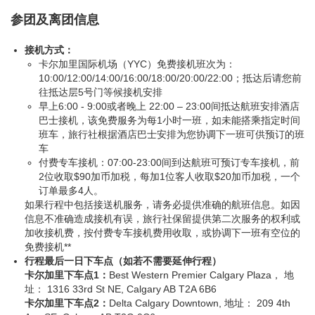
参团及离团信息
接机方式：
卡尔加里国际机场（YYC）免费接机班次为：
10:00/12:00/14:00/16:00/18:00/20:00/22:00；抵达后请您前
往抵达层5号门等候接机安排
早上6:00 - 9:00或者晚上 22:00 – 23:00间抵达航班安排酒店
巴士接机，该免费服务为每1小时一班，如未能搭乘指定时间
班车，旅行社根据酒店巴士安排为您协调下一班可供预订的班
车
付费专车接机：07:00-23:00间到达航班可预订专车接机，前
2位收取$90加币加税，每加1位客人收取$20加币加税，一个
订单最多4人。
如果行程中包括接送机服务，请务必提供准确的航班信息。如因
信息不准确造成接机有误，旅行社保留提供第二次服务的权利或
加收接机费，按付费专车接机费用收取，或协调下一班有空位的
免费接机**
行程最后一日下车点（如若不需要延伸行程）
卡尔加里下车点1：
Best Western Premier Calgary Plaza， 地
址： 1316 33rd St NE, Calgary AB T2A 6B6
卡尔加里下车点2：
Delta Calgary Downtown, 地址： 209 4th