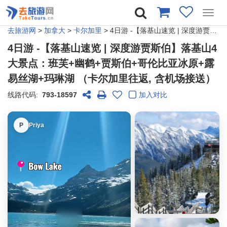
Toggl
navig
去旅游网
>
加拿大
>
卡尔加里
> 4日游 -【落基山速览 | 深度游贾斯伯】落基山4大景点：班芙+幽鹤+贾斯伯+哥伦比亚冰原+露易丝湖+玛琳湖 （卡尔加里往返, 含机场接送）
4日游 -【落基山速览 | 深度游贾斯伯】落基山4
大景点：班芙+幽鹤+贾斯伯+哥伦比亚冰原+露
易丝湖+玛琳湖 （卡尔加里往返, 含机场接送）
线路代码:
793-18597
加入对比
P
Priya