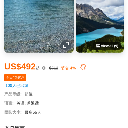
View all (9)
US$492
起
$512
节省 4%
今日4%优惠
109人已出游
产品等级:
超值
语言:
英语; 普通话
团队大小:
最多55人