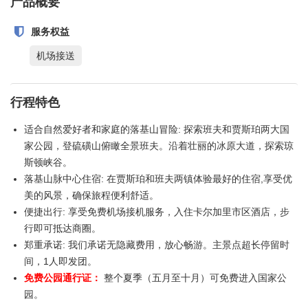
产品概要
服务权益
机场接送
行程特色
适合自然爱好者和家庭的落基山冒险: 探索班夫和贾斯珀两大国
家公园，登硫磺山俯瞰全景班夫。沿着壮丽的冰原大道，探索琼
斯顿峡谷。
落基山脉中心住宿: 在贾斯珀和班夫两镇体验最好的住宿,享受优
美的风景，确保旅程便利舒适。
便捷出行: 享受免费机场接机服务，入住卡尔加里市区酒店，步
行即可抵达商圈。
郑重承诺: 我们承诺无隐藏费用，放心畅游。主景点超长停留时
间，1人即发团。
免费公园通行证：
整个夏季（五月至十月）可免费进入国家公
园。