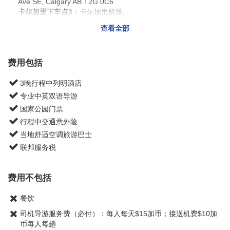
Ave SE, Calgary AB T2G 0C6
卡尔加里下车点3：
卡尔加里机场。
送机：
送抵卡尔加里国际机场，请当天离港客人将国内航班安排
查看全部
在9:30PM以后，国际航班在10:30PM以后。
费用包括
3晚行程中列明酒店
专业中英双语导游
国家公园门票
行程中交通意外险
当地舒适空调旅游巴士
联邦服务税
费用不包括
餐饮
司机导游服务费（必付）：每人每天$15加币；接送机费$10加
币每人每趟