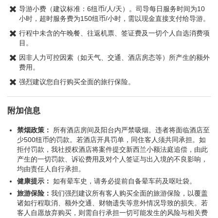
导游小费（建议标准：6纽币/人/天）。司导每日服务时间为10
小时，超时服务费为150纽币/小时，需以现金直接支付给导游。
行程中未含的午晚餐、往返机票、签证费及一切个人自选消费项
目。
因非人力可控因素（如天气、交通、酒店房态等）所产生的额外
费用。
强烈建议您自行购买全面的旅行保险。
附加信息
禁烟政策：
所有酒店房间及阳台内严禁吸烟。违者将面临酒店至
少500纽币的罚款。若酒店开具罚单，同住客人须共同承担。如
拒付罚款，我社授权酒店将案件提交新西兰小额法庭追偿，由此
产生的一切罚款、诉讼费用及对个人签证与出入境的不良影响，
均由责任人自行承担。
健康提示：
如有晕车史，请务必提前自备晕车药及呕吐袋。
旅游保险：
我们强烈建议所有客人购买全面的旅游保险，以覆盖
诸如行程取消、额外交通、财物遗失等意外情况导致的损失。若
客人自愿放弃购买，则需自行承担一切可能发生的风险与相关费