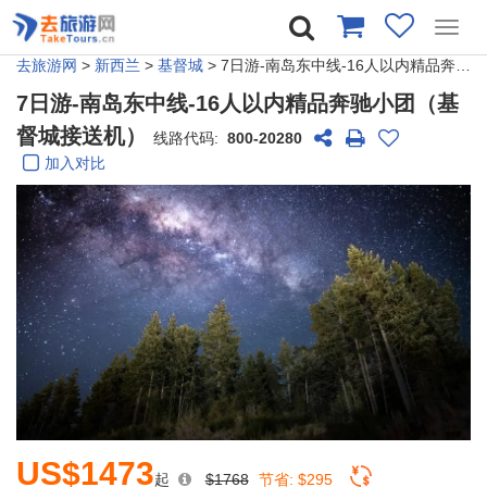
Toggl
navig
去旅游网
>
新西兰
>
基督城
> 7日游-南岛东中线-16人以内精品奔驰小团（基督城接送机）
7日游-南岛东中线-16人以内精品奔驰小团（基
督城接送机）
线路代码:
800-20280
加入对比
US$1473
起
$1768
节省:
$295