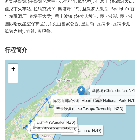
游览基督城 (基督城艺术中心, 雅芳河, 回忆桥), 但尼丁 (鲍德温大街,
但尼丁火车站, 拉纳克城堡, 奥塔哥半岛, 圣保罗大教堂, Speight's 百
年精酿酒厂, 奥塔哥大学), 蒂卡波镇 (好牧人教堂, 蒂卡波湖, 蒂卡波
国际暗夜星空保护区), 库克山国家公园, 皇后镇, 瓦纳卡 (瓦纳卡湖,
孤独之树), 箭镇, 奥玛鲁。
行程简介
+
−
基督城 (Christchurch, NZD)
库克山国家公园 (Mount Cook National Park, NZD)
蒂卡波镇 (Lake Tekapo Township, NZD)
瓦纳卡 (Wanaka, NZD)
箭镇 (Arrowtown, NZD)
皇后镇 (Queenstown, NZD)
奥玛鲁 (Oamaru, NZD)