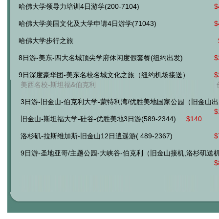
哈佛大学领导力培训4日游学(200-7104)
$
哈佛大学美国文化及大学申请4日游学(71043)
$
哈佛大学步行之旅
8日游-美东-四大名城顶尖学府休闲度假套餐(纽约出发)
$
9日深度豪华团-美东名校名城文化之旅（纽约机场接送）
$
美西名校-斯坦福&伯克利
5日游-纽约-费城-华盛顿-尼亚加拉-波士顿（纽约出发）
$
3日游-旧金山-伯克利大学-蒙特利湾/优胜美地国家公园（旧金山
$
旧金山-斯坦福大学-硅谷-优胜美地3日游(589-2344)
$140
洛杉矶-拉斯维加斯-旧金山12日逍遥游( 489-2367)
$
9日游-圣地亚哥/主题公园-大峡谷-伯克利（旧金山接机,洛杉矶送
$