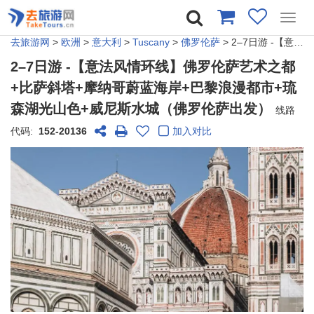
Toggl
navig
去旅游网
>
欧洲
>
意大利
>
Tuscany
>
佛罗伦萨
> 2–7日游 -【意法风情环线】佛罗伦萨艺术之都+比萨斜塔+摩纳哥蔚蓝海岸+巴黎浪漫都市+琉森湖光山色+威尼斯水城（佛罗伦萨出发）
2–7日游 -【意法风情环线】佛罗伦萨艺术之都
+比萨斜塔+摩纳哥蔚蓝海岸+巴黎浪漫都市+琉
森湖光山色+威尼斯水城（佛罗伦萨出发）
线路
代码:
152-20136
加入对比