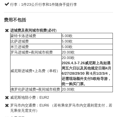
行李：1件23公斤行李和1件随身手提行李
费用不包括
进城费及夜间城市税费
(
必付
)
蒙特卡洛进城费
5.00欧
比萨进城费
5.00欧
米兰进城费
5.00欧
罗马进城费+夜间城市税费
20.00欧
20.00欧
2026.4.3-7.26威尼斯上岛如遇
周五六日以及其他规定日期4月
威尼斯进城费+上岛费（单程）
6/27/28/29/30 和 6月1/2/3/4，
还需现场额外支付5欧给导游，
统一购买门票。
佛罗伦萨进城费+夜间城市税费
20.00欧
威尼斯地陪小费：EUR2
罗马市内交通费：EUR6 （若有乘坐罗马市内交通则需支付，若
无乘坐无需支付）