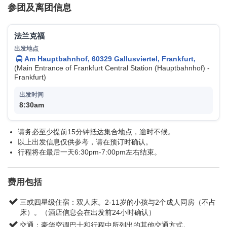
参团及离团信息
请注意！
行程和结束城市变动：
我们不断致力于改善我们旅游团的行程和特点。如果我们有
法兰克福
必要为改善行程而做改变，或者出现我们无法控制的意外情
况而进行必要的改变，那么我们保留最终的决定权利去
变更
结束城市
选用其它同级酒店代替。在某些特定的高峰期，我
Am Hauptbahnhof, 60329 Gallusviertel, Frankfurt,
们或将运行重复的班次，并且有时候我们也会更改行程顺
(Main Entrance of Frankfurt Central Station (Hauptbahnhof) -
序，这样的话酒店可能会与页面所列酒店有所不同。
Frankfurt)
8:30am
请务必至少提前15分钟抵达集合地点，逾时不候。
以上出发信息仅供参考，请在预订时确认。
行程将在最后一天6:30pm-7:00pm左右结束。
费用包括
三或四星级住宿：双人床。2-11岁的小孩与2个成人同房（不占
床）。（酒店信息会在出发前24小时确认）
交通：豪华空调巴士和行程中所列出的其他交通方式。