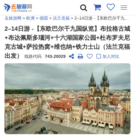
Toggl
navig
去旅游网
>
欧洲
>
德国
>
法兰克福
> 2–14日游 -【东欧巴尔干九国纵览】布拉格古城+布达佩斯多瑙河+十六湖国家公园+杜布罗夫尼克古城+萨拉热窝+维也纳+铁力士山（法兰克福出发）
2–14日游 -【东欧巴尔干九国纵览】布拉格古城
+布达佩斯多瑙河+十六湖国家公园+杜布罗夫尼
克古城+萨拉热窝+维也纳+铁力士山（法兰克福
出发）
线路代码:
743-20029
加入对比