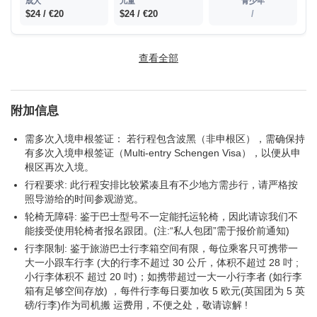
$24 / €20
$24 / €20
/
渔人堡 (自费)
查看全部
$4 / €3
$4 / €3
/
附加信息
匈牙利民俗表演和晚餐+接送 (自费)
需多次入境申根签证： 若行程包含波黑（非申根区），需确保持
有多次入境申根签证（Multi-entry Schengen Visa），以便从申
根区再次入境。
$71 / €60
$71 / €60
/
行程要求: 此行程安排比较紧凑且有不少地方需步行，请严格按
照导游给的时间参观游览。
轮椅无障碍: 鉴于巴士型号不一定能托运轮椅，因此请谅我们不
马加什教堂 (自费)
能接受使用轮椅者报名跟团。(注:“私人包团”需于报价前通知)
行李限制: 鉴于旅游巴士行李箱空间有限，每位乘客只可携带一
$10 / €8
$10 / €8
/
大一小跟车行李 (大的行李不超过 30 公斤，体积不超过 28 吋 ;
小行李体积不 超过 20 吋)；如携带超过一大一小行李者 (如行李
箱有足够空间存放) ，每件行李每日要加收 5 欧元(英国团为 5 英
杜布罗夫尼克
磅/行李)作为司机搬 运费用，不便之处，敬请谅解 !