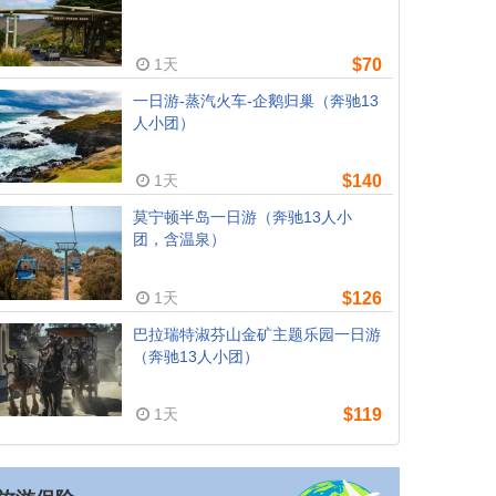
1天
$70
一日游-蒸汽火车-企鹅归巢（奔驰13
人小团）
1天
$140
莫宁顿半岛一日游（奔驰13人小
团，含温泉）
1天
$126
巴拉瑞特淑芬山金矿主题乐园一日游
（奔驰13人小团）
1天
$119