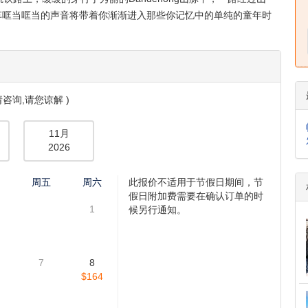
车哐当哐当的声音将带着你渐渐进入那些你记忆中的单纯的童年时
咨询,请您谅解 )
11月
2026
四
周五
周六
此报价不适用于节假日期间，节
假日附加费需要在确认订单的时
1
候另行通知。
7
8
$164