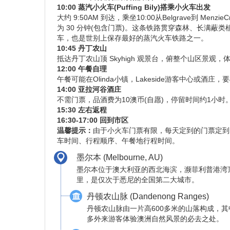
10:00 蒸汽小火车(Puffing Bily)搭乘小火车出发
大约 9:50AM 到达，乘坐10:00从Belgrave到 Men
为 30 分钟(包含门票)。这条铁路贯穿森林、长满
车，也是世别上保存最好的蒸汽火车铁路之一。
10:45 丹丁农山
抵达丹丁农山顶 Skyhigh 观景台，俯整个山区景观
12:00 午餐自理
午餐可能在Olinda小镇，Lakeside游客中心或酒
14:00 亚拉河谷酒庄
不需门票，品酒费为10澳币(自愿)，停留时间约1小时
15:30 左右返程
16:30-17:00 回到市区
温馨提示：
由于小火车门票有限，每天定到的门票定到
车时间、行程顺序、午餐地行程时间。
墨尔本 (Melbourne, AU)
墨尔本位于澳大利亚的西北海滨，濒菲利普港湾
里，是仅次于悉尼的全国第二大城市。
丹顿农山脉 (Dandenong Ranges)
丹顿农山脉由一片高600多米的山落构成，
多外来游客体验澳洲自然风景的必去之处。