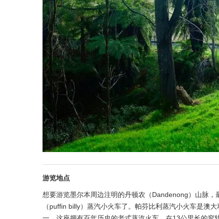
游览地点
想要游览墨尔本周边注明的丹顿农（Dandenong）山
（puffin billy）蒸汽小火车了。帕芬比利蒸汽小火
一。这座拥有百年历史的老式蒸汽火车，在13公里长的窄轨