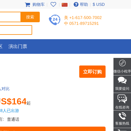
购物车
|
|
|
帮助
|
$ USD
美 +1-617-500-7002
中 0571-89715291
区
演出门票
立即订购
微信小程序
入对比
我要提问
S$164
起
在线咨询
58人已出游
言:
普通话
客服热线