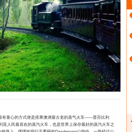
脉，最有童心的方式便是搭乘澳洲最古老的蒸气火车——普芬比利
车是澳大利亚人民最喜欢的蒸汽火车，也是世界上保存最好的蒸汽火车之
铁路上，缓缓的穿行于秀丽的Dandenong山脉中，一路经过山