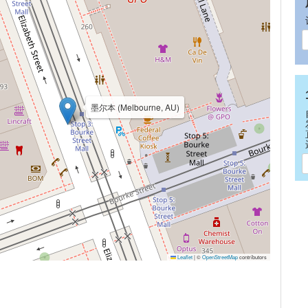
墨尔本 (Melbourne, AU)
Leaflet
|
©
OpenStreetMap
contributors