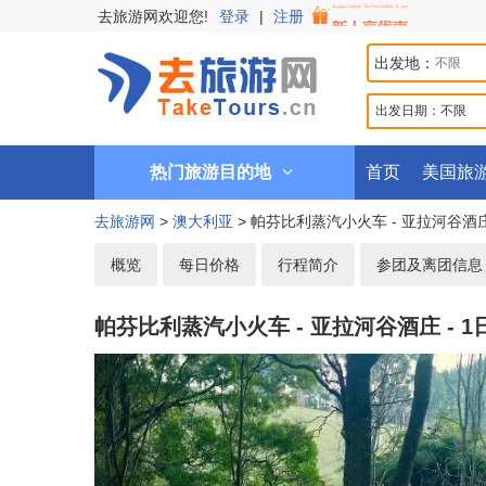
去旅游网欢迎您!
登录
|
注册
出发地：
出发日期：
不限
热门旅游目的地
首页
美国旅
去旅游网
>
澳大利亚
> 帕芬比利蒸汽小火车 - 亚拉河谷酒
概览
每日价格
行程简介
参团及离团信息
帕芬比利蒸汽小火车 - 亚拉河谷酒庄 -