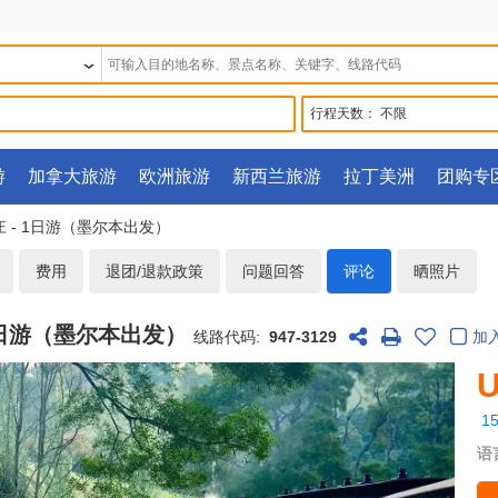
行程天数：
不限
游
加拿大旅游
欧洲旅游
新西兰旅游
拉丁美洲
团购专
庄 - 1日游（墨尔本出发）
费用
退团/退款政策
问题回答
评论
晒照片
 1日游（墨尔本出发）
线路代码:
947-3129
加
U
1
语