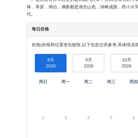
林，草原，湖泊，满眼都是湖光山色，绿树成荫。而小火
代。
每日价格
价格(价格和位置变化较快,以下信息仅供参考,具体情况请
8月
9月
10月
2026
2026
2026
周日
周一
周二
周三
周
2
3
4
5
6