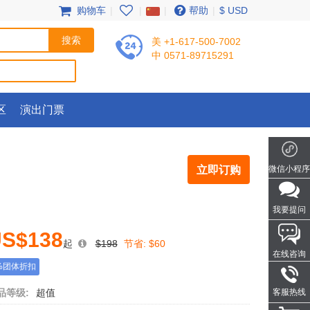
购物车
|
|
|
帮助
|
$ USD
美 +1-617-500-7002
中 0571-89715291
区
演出门票
立即订购
微信小程序
我要提问
S$138
起
$198
节省:
$60
在线咨询
%团体折扣
品等级:
超值
客服热线