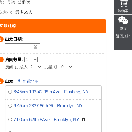
言:
英语; 普通话
购物车
队大小:
最多55人
立即订购
微信
返回顶部
1
出发日期:
2
房间数量:
成人
儿童
房间 1:
3
出发:
查看地图
6:45am 133-42 39th Ave., Flushing, NY
6:45am 2337 86th St - Brooklyn, NY
7:00am 62thx8Ave - Brooklyn, NY