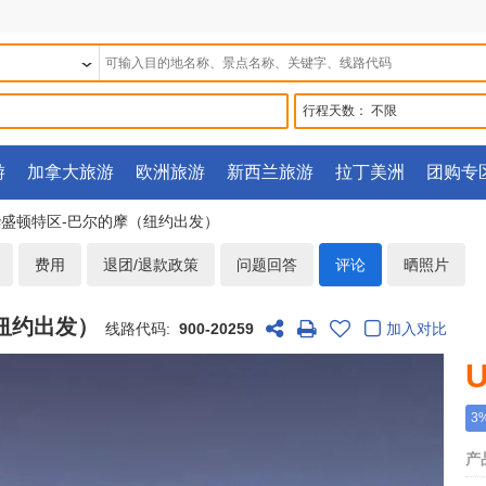
行程天数：
不限
游
加拿大旅游
欧洲旅游
新西兰旅游
拉丁美洲
团购专
-华盛顿特区-巴尔的摩（纽约出发）
费用
退团/退款政策
问题回答
评论
晒照片
（纽约出发）
线路代码:
900-20259
加入对比
U
3
产