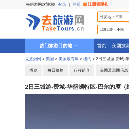
去旅游网欢迎您!
登录
|
注册
出发地：
出发日期：
不限
热门旅游目的地
首页
美国旅
去旅游网
>
美国
>
美国东海岸
>
纽约
> 2日三城游-费城
概览
每日价格
行程简介
参团及离团信息
2日三城游-费城-华盛顿特区-巴尔的摩