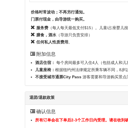
价格时常波动；不再另行通知。
门票付现金，由导游统一购买。
服务费
（每人每天最低支付$15）。儿童/占座婴儿
膳食，酒水
（导游只负责安排）
任何私人性质费用
。
附加信息
酒店住宿：
每个房间最多可入住4人（包括成人和儿
儿童座椅：
根据纽约州法律规定所乘车辆不同，8岁
不接受城市通票City Pass
游客需要和导游购买景点门票
退团/退款政策
确认信息
所有订单会在下单后2-3个工作日内受理。请在收到