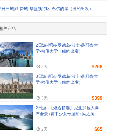
2日三城游-费城-华盛顿特区-巴尔的摩（纽约出发）
相关产品
2日游-新港-罗德岛-波士顿-耶鲁大
学-哈佛大学（纽约出发）
2天
$268
3日游-新港-罗德岛-波士顿-耶鲁大
学-哈佛大学（纽约出发）
3天
$399
2日游 -【短途精选】尼亚加拉大瀑
布全景+雾中少女号游船+风之洞
（纽约/新泽西往返）- 限时超值特惠
2天
$65