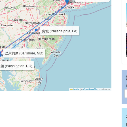
费城 (Philadelphia, PA)
巴尔的摩 (Baltimore, MD)
 (Washington, DC)
Leaflet
|
©
OpenStreetMap
contributors