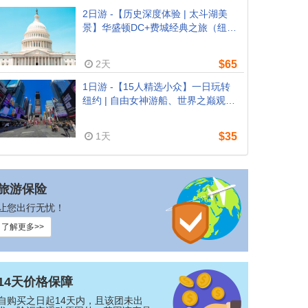
2日游 -【历史深度体验 | 太斗湖美
景】华盛顿DC+费城经典之旅（纽
约/新泽西往返）
2天
$65
1日游 -【15人精选小众】一日玩转
纽约 | 自由女神游船、世界之巅观景
台 & RiseNY沉浸体验
1天
$35
旅游保险
让您出行无忧！
了解更多>>
14天价格保障
自购买之日起14天内，且该团未出