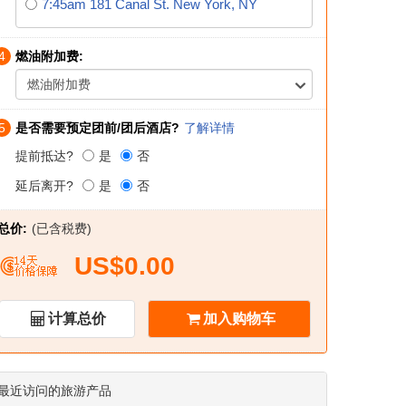
7:45am 181 Canal St. New York, NY
4
燃油附加费:
燃油附加费
5
是否需要预定团前/团后酒店?
了解详情
提前抵达?
是
否
延后离开?
是
否
总价:
(已含税费)
US$0.00
计算总价
加入购物车
最近访问的旅游产品