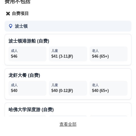
费用不包括
上车点与下车点一般需要保持一致，除个别不提供下车服务的站
点以外，如需更换下车地点，请及时与我们联系
自费项目
回程下车顺序按具体的交通情况由导游统一安排。
波士顿
波士顿港游船 (自费)
$46
$41 (3-11岁)
$46 (65+)
龙虾大餐 (自费)
$40
$40 (0-12岁)
$40 (65+)
哈佛大学深度游 (自费)
查看全部
$25
$25 (3-12岁)
$25 (65+)