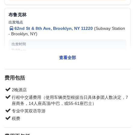
布鲁克林
62nd St & 8th Ave, Brooklyn, NY 11220
(Subway Station
- Brooklyn, NY)
7:00am
查看全部
备注:
只提供上车服务
费用包括
纽约
2晚酒店
行程中交通费用（使用车辆类型根据当日具体参团人数决定，7
181 Canal St., New York, NY 10013
座商务，14人座高顶/中巴，或55-61座巴士）
专业中英双语导游
7:45am
税费
请提前15分钟到达上车地点以便工作人员登记。