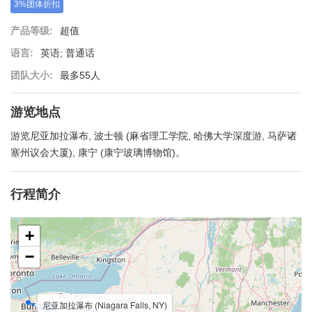
3%团体折扣
产品等级:
超值
语言:
英语; 普通话
团队大小:
最多55人
游览地点
游览尼亚加拉瀑布, 波士顿 (麻省理工学院, 哈佛大学深度游, 马萨诸
塞州议会大厦), 康宁 (康宁玻璃博物馆)。
行程简介
+
−
尼亚加拉瀑布 (Niagara Falls, NY)