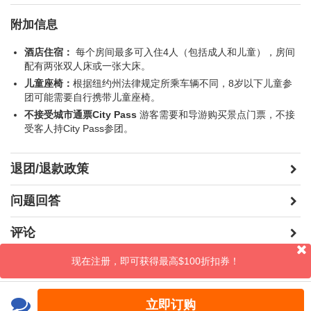
康宁
附加信息
康宁玻璃博物馆 (自费)
酒店住宿：
每个房间最多可入住4人（包括成人和儿童），房间
配有两张双人床或一张大床。
儿童座椅：
根据纽约州法律规定所乘车辆不同，8岁以下儿童参
$25
免费 (0-17岁)
$22 (65+)
团可能需要自行携带儿童座椅。
不接受城市通票City Pass
游客需要和导游购买景点门票，不接
受客人持City Pass参团。
尼亚加拉瀑布
雾中少女号 (自费)
退团/退款政策
$33
$23 (6-12岁)
$33 (65+)
问题回答
评论
尼亚加拉瀑布IMAX电影(美国) (自费)
现在注册，即可获得最高$100折扣券！
晒照片
$12
$8 (6-12岁)
/
立即订购