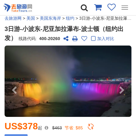
Toggl
navig
去旅游网
>
美国
>
美国东海岸
>
纽约
> 3日游-小波东-尼亚加拉瀑布-波士顿（纽约出发）
3日游-小波东-尼亚加拉瀑布-波士顿（纽约出
发）
线路代码:
400-20260
加入对比
US$378
起
$463
节省:
$85