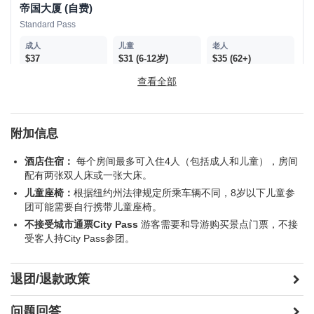
帝国大厦 (自费)
Standard Pass
$37
$31 (6-12岁)
$35 (62+)
查看全部
/
附加信息
无畏号海空暨太空博物馆 (自费)
酒店住宿：
每个房间最多可入住4人（包括成人和儿童），房间
配有两张双人床或一张大床。
$36
$26 (3-11岁)
$36 (65+)
儿童座椅：
根据纽约州法律规定所乘车辆不同，8岁以下儿童参
团可能需要自行携带儿童座椅。
/
不接受城市通票City Pass
游客需要和导游购买景点门票，不接
受客人持City Pass参团。
洛克菲勒中心 (自费)
退团/退款政策
price may vary depending on ticket types
问题回答
$31
$21 (4-12岁)
$31 (65+)