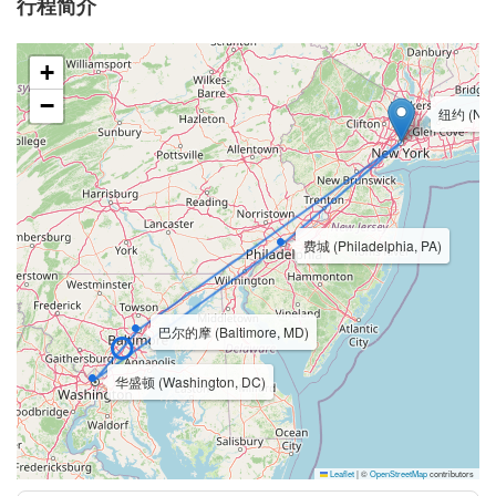
行程简介
+
−
纽约 (New 
费城 (Philadelphia, PA)
巴尔的摩 (Baltimore, MD)
华盛顿 (Washington, DC)
Leaflet
|
©
OpenStreetMap
contributors