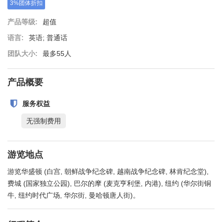
3%团体折扣
产品等级:
超值
语言:
英语; 普通话
团队大小:
最多55人
产品概要
服务权益
无强制费用
游览地点
游览华盛顿 (白宫, 朝鲜战争纪念碑, 越南战争纪念碑, 林肯纪念堂),
费城 (国家独立公园), 巴尔的摩 (麦克亨利堡, 内港), 纽约 (华尔街铜
牛, 纽约时代广场, 华尔街, 曼哈顿唐人街)。