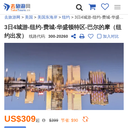
Toggl
navig
去旅游网
>
美国
>
美国东海岸
>
纽约
> 3日4城游-纽约-费城-华盛顿特区-巴尔的摩（纽约出发）
3日4城游-纽约-费城-华盛顿特区-巴尔的摩（纽
约出发）
线路代码:
300-20260
加入对比
US$309
起
$399
节省:
$90