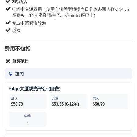
2晚酒店
行程中交通费用（使用车辆类型根据当日具体参团人数决定，7
181 Canal St., New York, NY 10013
座商务，14人座高顶/中巴，或55-61座巴士）
专业中英双语导游
7:45am
税费
请提前15分钟到达上车地点以便工作人员登记。
费用不包括
上车点与下车点一般需要保持一致，除个别不提供下车服务的站
点以外，如需更换下车地点，请及时与我们联系
自费项目
回程下车顺序按具体的交通情况由导游统一安排。
纽约
Edge大厦观光平台 (自费)
$58.79
$53.35 (6-12岁)
$58.79
/