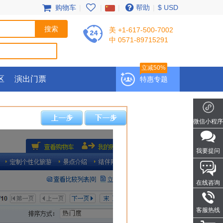
购物车
|
|
|
帮助
|
$ USD
美 +1-617-500-7002
中 0571-89715291
立减50%
区
演出门票
特惠专题
微信小程序
我要提问
在线咨询
客服热线