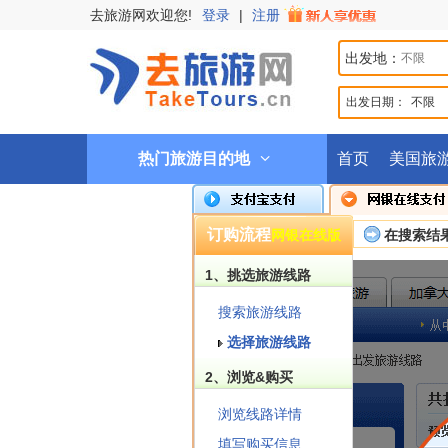
去旅游网欢迎您!
登录
|
注册
出发地：
出发日期：
不限
热门旅游目的地
首页
美国旅
订购流程
网银在线版
在搜索结
1、挑选旅游线路
搜索旅游线路
选择旅游线路
2、浏览&购买
浏览线路详情
填写购买信息