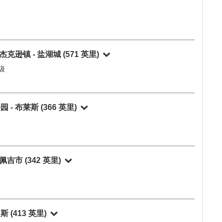
Leaflet
|
©
OpenStreetMap
contributors
同级
esort) 同级
术家点-上瀑布-黄石生态圈热温泉-猛犸温泉-罗斯福拱门
 杰克逊镇 - 盐湖城
(571 英里)
同级