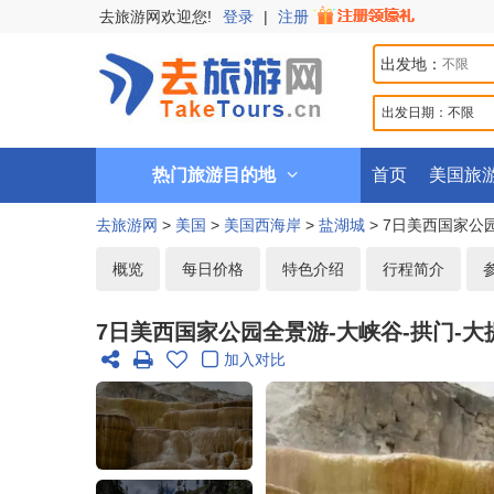
去旅游网欢迎您!
登录
|
注册
出发地：
出发日期：
不限
热门旅游目的地
首页
美国旅
去旅游网
>
美国
>
美国西海岸
>
盐湖城
> 7日美西国家公
概览
每日价格
特色介绍
行程简介
7日美西国家公园全景游-大峡谷-拱门-大
加入对比