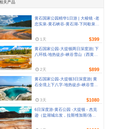
相关产品
黄石国家公园精华1日游 | 大棱镜 -老
忠实泉-黄石峡谷-黄石湖-下间歇泉盆
地（西黄石出发）
1天
$399
黄石国家公园-大提顿两日深度游| 下
八环线-地热徒步-峡谷雪山（西黄石
出发）
2天
$899
黄石国家公园-大提顿3日深度游| 黄
石全境上下八字-地热徒步-峡谷雪山
（西黄石出发）
3天
$1080
6日深度游-黄石公园 -大提顿 - 杰克
逊（盐湖城出发，拉斯维加斯/洛杉
矶离团）