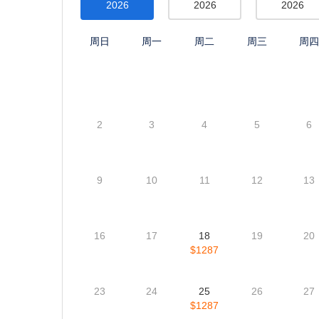
游览地点
游览黄石公园 (艺术家观景点, 老忠实喷泉, 黄石湖, 黄石调色
布, 西大拇指间歇泉盆地, 黄石熊世界, 黄石生态圈热温泉), 
厦, 圣殿广场), 大峡谷, 拉斯维加斯, 拱门国家公园, 布莱斯
每日价格
每日价格(基于房间类型) (价格和位置变化较快,以下信息
8月
9月
10月
2026
2026
2026
周日
周一
周二
周三
周
2
3
4
5
6