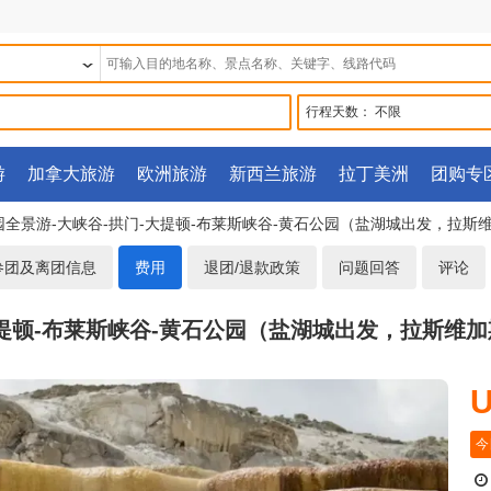
行程天数：
不限
游
加拿大旅游
欧洲旅游
新西兰旅游
拉丁美洲
团购专
园全景游-大峡谷-拱门-大提顿-布莱斯峡谷-黄石公园（盐湖城出发，拉斯维
参团及离团信息
费用
退团/退款政策
问题回答
评论
提顿-布莱斯峡谷-黄石公园（盐湖城出发，拉斯维加斯
U
今