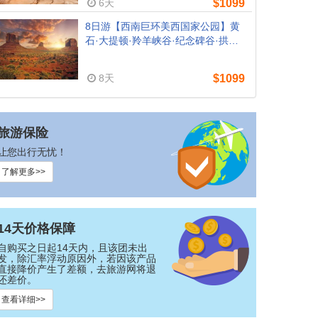
6天
$1099
8日游【西南巨环美西国家公园】黄
石·大提顿·羚羊峡谷·纪念碑谷·拱门·
洛杉矶 (洛杉矶往返)
8天
$1099
旅游保险
让您出行无忧！
了解更多>>
14天价格保障
自购买之日起14天内，且该团未出
发，除汇率浮动原因外，若因该产品
直接降价产生了差额，去旅游网将退
还差价。
查看详细>>