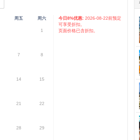
板, 黄石峡谷, 大棱镜温泉, 海顿山谷, 猛犸温泉, 罗斯福拱门, 上瀑
大提顿国家公园, 杰克逊镇 (鹿角公园), 盐湖城 (大盐湖, 州政府大
峡谷公园, 纪念碑山谷, 羚羊峡谷, 锡安国家公园, 佩吉市 (马蹄湾)。
仅供参考,具体情况请咨询,请您谅解 )
四
周五
周六
今日8%优惠:
2026-08-22前预定
可享受折扣。
1
页面价格已含折扣。
7
8