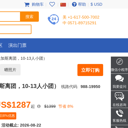
购物车
|
|
|
帮助
|
$ USD
美 +1-617-500-7002
中 0571-89715291
区
演出门票
加斯离团，10-13人小团）
晒照片
立即订购
微信小程序
离团，10-13人小团）
线路代码:
988-19950
我要提问
S$1287
在线咨询
起
$1399
节省 8%
日8%优惠
客服热线
活动截止:
2026-08-22