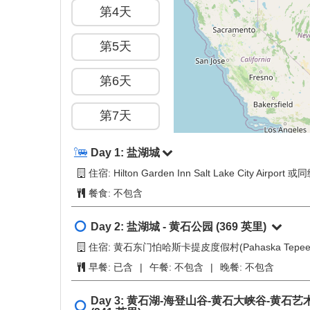
行程简介
概览
+
−
第1天
第2天
第3天
第4天
第5天
第6天
第7天