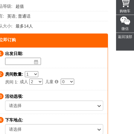
品等级:
超值
购物车
言:
英语; 普通话
队大小:
最多14人
微信
返回顶部
立即订购
1
出发日期:
2
房间数量:
成人
儿童
房间 1:
3
活动选项:
请选择
4
下车地点:
请选择