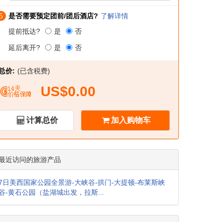
5
是否需要预定团前/团后酒店?
了解详情
提前抵达?
是
否
延后离开?
是
否
总价:
(已含税费)
US$0.00
计算总价
加入购物车
最近访问的旅游产品
7日美西国家公园全景游-大峡谷-拱门-大提顿-布莱斯峡
谷-黄石公园（盐湖城出发，拉斯...