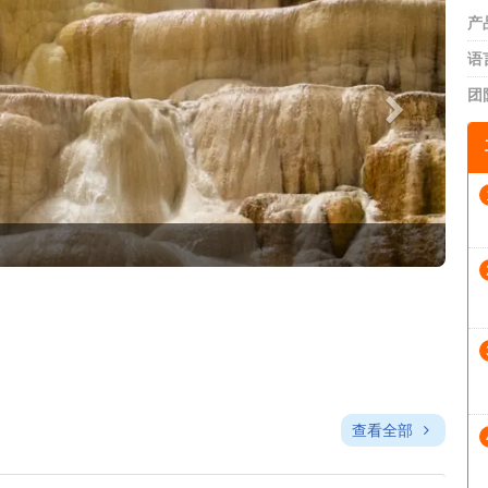
产
语
团