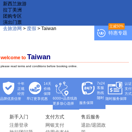
新西兰旅游
拉丁美洲
团购专区
演出门票
立减50%
去旅游网
>
度假
>
Taiwan
特惠专题
Taiwan
welcome to
please read terms and conditions before booking online.
7x24
十年
14天
认证
客服
正规
价格
支付
热线
经营
保障
方式
随时
6000+品质线路
品牌优质信誉
早订更享优惠
随时服务保障
服务保障
更多放心选择
新手入门
支付方式
售后服务
注册登录
网银支付
退款/退团政