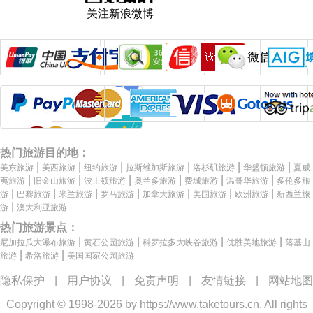
关注新浪微博
热门旅游目的地：
|
|
|
|
|
|
美东旅游
美西旅游
纽约旅游
拉斯维加斯旅游
洛杉矶旅游
华盛顿旅游
夏威
|
|
|
|
|
|
夷旅游
旧金山旅游
波士顿旅游
奥兰多旅游
费城旅游
温哥华旅游
多伦多旅
|
|
|
|
|
|
|
游
巴黎旅游
米兰旅游
罗马旅游
加拿大旅游
美国旅游
欧洲旅游
新西兰旅
|
游
澳大利亚旅游
热门旅游景点：
|
|
|
|
尼加拉瓜大瀑布旅游
黄石公园旅游
科罗拉多大峡谷旅游
优胜美地旅游
落基山
|
|
旅游
希洛旅游
美国国家公园旅游
隐私保护
|
用户协议
|
免责声明
|
友情链接
|
网站地图
Copyright © 1998-2026 by
https://www.taketours.cn
. All rights