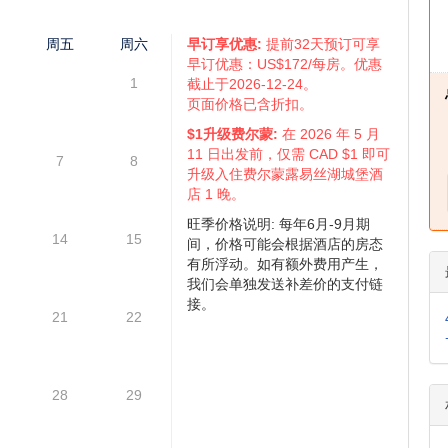
何隐藏收费。
仅供参考,具体情况请咨询,请您谅解 )
四
周五
周六
早订享优惠:
提前32天预订可享
早订优惠：
US$172
/每房。优惠
1
截止于2026-12-24。
页面价格已含折扣。
$1升级费尔蒙:
在 2026 年 5 月
11 日出发前，仅需 CAD $1 即可
7
8
升级入住费尔蒙露易丝湖城堡酒