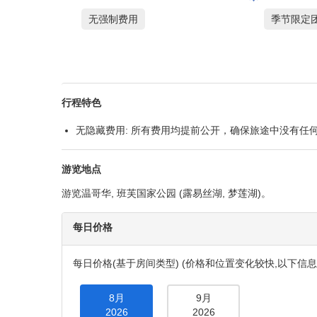
班芙国家公园 : 露易丝湖
产品概要
适宜人群
活动强度
亲子家庭
轻松节奏
旅游主题
用车类型
自然与户外
标准
服务权益
季节性特色
无强制费用
季节限定
行程特色