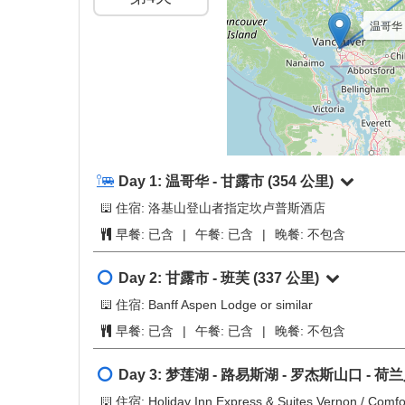
行程简介
概览
+
−
第1天
第2天
第3天
第4天
温哥华 (