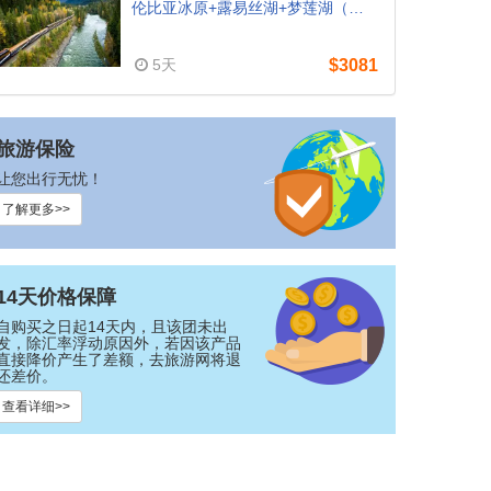
伦比亚冰原+露易丝湖+梦莲湖（温
哥华往返含早餐）
5天
$3081
旅游保险
让您出行无忧！
了解更多>>
14天价格保障
自购买之日起14天内，且该团未出
发，除汇率浮动原因外，若因该产品
直接降价产生了差额，去旅游网将退
还差价。
查看详细>>