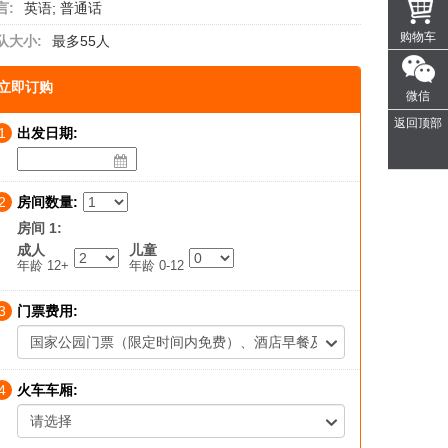
言:
英语; 普通话
购物车
队大小:
最多55人
立即订购
微信
返回顶部
1
出发日期:
2
房间数量:
房间 1:
成人
儿童
年龄 12+
年龄 0-12
3
门票费用:
国家公园门票（限定时间内免费）、酒店早餐及服务费——额外收
4
火车车厢:
请选择