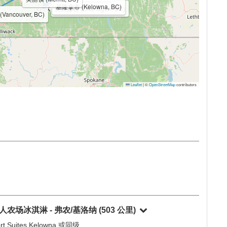
全部收起
全部展开
班芙国家公园 (Banff National Par
冰河国家公园 (Glacier National Park, BC, BC)
班芙市 (Banff, AB)
甘露市 (Kamloops, BC)
弗农 (Vernon, BC)
美丽镇 (Merritt, BC)
基隆拿市 (Kelowna, BC)
奥根娜根 (Okanagan, BC)
Vancouver, BC)
Leaflet
|
©
OpenStreetMap
contributors