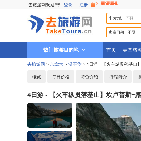
去旅游网欢迎您!
登录
|
注册
出发地：
出发日期：
不限
热门旅游目的地
首页
美国旅
去旅游网
>
加拿大
>
温哥华
> 4日游 - 【火车纵贯落基
概览
每日价格
特色介绍
行程简介
4日游 - 【火车纵贯落基山】坎卢普斯