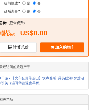
提前抵达?
是
否
延后离开?
是
否
总价:
(已含税费)
US$0.00
计算总价
加入购物车
最近访问的旅游产品
4日游 - 【火车纵贯落基山】坎卢普斯+露易丝湖+梦莲湖
+班芙（温哥华往返含早餐）
相关产品