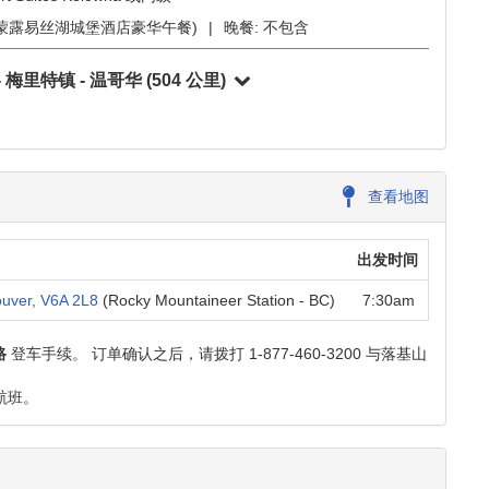
兰人农场冰淇淋 - 弗农/基洛纳
(503 公里)
fort Suites Kelowna 或同级
尔蒙露易丝湖城堡酒店豪华午餐)
|
晚餐:
不包含
- 梅里特镇 - 温哥华
(504 公里)