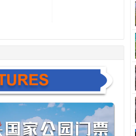
店 1 晚。
旺季价格说明: 每年6月-9月期
14
15
间，价格可能会根据酒店的房态
有所浮动。如有额外费用产生，
我们会单独发送补差价的支付链
接。
21
22
28
29