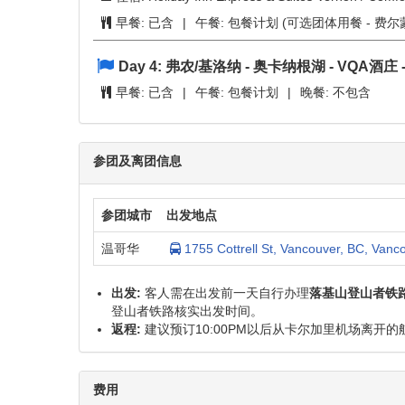
Day 1:
温哥华 - 甘露市
(354 公里)
住宿: 洛基山登山者指定坎卢普斯酒店
早餐:
已含
|
午餐:
已含
|
晚餐:
不包含
Day 2:
甘露市 - 班芙
(337 公里)
住宿: Banff Aspen Lodge or similar
早餐:
已含
|
午餐:
已含
|
晚餐:
不包含
Day 3:
梦莲湖 - 路易斯湖 - 罗杰斯山口 - 荷
住宿: Holiday Inn Express & Suites Vernon / Com
早餐:
已含
|
午餐:
包餐计划 (可选团体用餐 - 费
Day 4:
弗农/基洛纳 - 奥卡纳根湖 - VQA酒庄 
早餐:
已含
|
午餐:
包餐计划
|
晚餐:
不包含
参团及离团信息