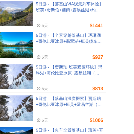
5日游 - 【落基山VIA观景列车体验】
班芙+贾斯伯+幽鹤+露易丝湖+约翰
斯顿峡谷（温哥华出发，卡尔加里送
机，含1晚VIA列车穿越温哥华贾斯
5天
$1441
伯）
5日游 - 【全景穿越落基山】玛琳湖
+哥伦比亚冰原+翡翠湖+班芙缆车
（温哥华出发，卡尔加里结束，含早
餐）
5天
$927
5日游 - 【贾斯珀·班芙双园环线】玛
琳湖+哥伦比亚冰原+露易丝湖（温
哥华往返含早餐）
5天
$813
5日游 - 【落基山深度探索】贾斯珀
+哥伦比亚冰原+班芙+露易丝湖（卡
尔加里出发，温哥华结束，含早餐）
5天
$1006
5日游 - 【火车全景落基山】班芙+哥