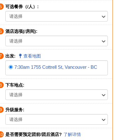
5
可选餐券（/人）:
请选择
6
酒店选项(/房间):
请选择
7
出发:
查看地图
7:30am 1755 Cottrell St, Vancouver - BC
8
下车地点:
请选择
9
升级服务:
请选择
10
是否需要预定团前/团后酒店?
了解详情