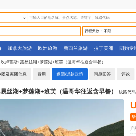
行程天数：
不限
游
加拿大旅游
欧洲旅游
新西兰旅游
拉丁美洲
团购专
山】坎卢普斯+露易丝湖+梦莲湖+班芙（温哥华往返含早餐）
参团及离团信息
费用
退团/退款政策
问题回答
评论
+露易丝湖+梦莲湖+班芙（温哥华往返含早餐）
线路代码
U
早
产