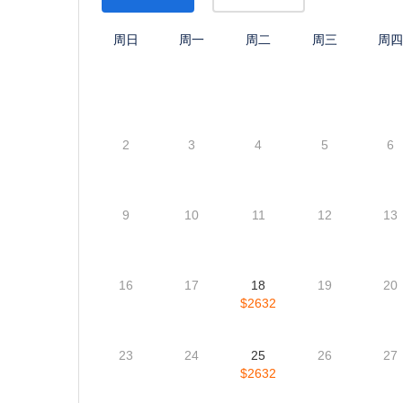
无隐藏费用: 所有费用均提前公开，确保旅途中没有任
游览地点
游览温哥华, 班芙国家公园 (露易丝湖, 梦莲湖)。
每日价格
每日价格(基于房间类型) (价格和位置变化较快,以下信息
8月
9月
2026
2026
周日
周一
周二
周三
周
2
3
4
5
6