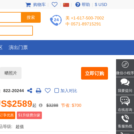
购物车
|
|
|
帮助
|
$ USD
美 +1-617-500-7002
中 0571-89715291
区
演出门票
晒照片
立即订购
微信小程序
:
822-20244
加入对比
我要提问
S$2589
起
$3288
节省:
$700
在线咨询
订享优惠
$1升级费尔蒙
品等级:
超值
客服热线