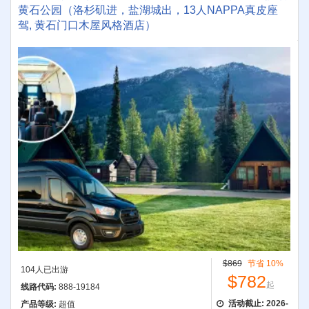
黄石公园（洛杉矶进，盐湖城出，13人NAPPA真皮座
驾, 黄石门口木屋风格酒店）
$869
节省 10%
104人已出游
$782
起
线路代码:
888-19184
活动截止:
2026-
产品等级:
超值