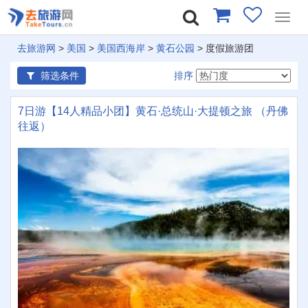
Toggl
navig
去旅游网
>
美国
>
美国西海岸
>
黄石公园
> 度假旅游团
筛选条件
排序
7日游【14人精品小团】黄石·总统山·大提顿之旅 （丹佛
往返）