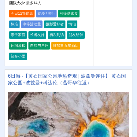
团队大小:
最多14人
今日12%优惠
徒步 / 步行
可提供素食
标准
中等活动量
摄影爱好者
情侣
亲子家庭
长者友好
初次到访
朋友结伴
休闲放松
自然与户外
维加斯五星酒店
轻奢小团
6日游 -【黄石国家公园地热奇观 | 波兹曼连住】 黄石国
家公园+波兹曼+科达伦（温哥华往返）