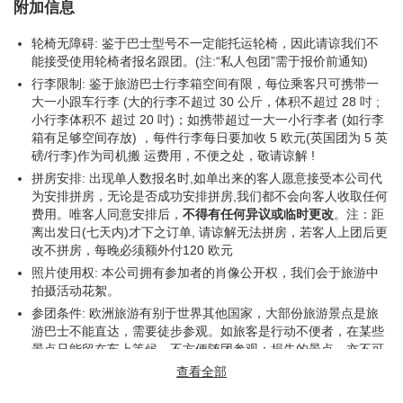
$322 / CHF259.80
$322 / CHF259.80
附加信息
轮椅无障碍: 鉴于巴士型号不一定能托运轮椅，因此请谅我们不
布罗克
能接受使用轮椅者报名跟团。(注:“私人包团”需于报价前通知)
行李限制: 鉴于旅游巴士行李箱空间有限，每位乘客只可携带一
大一小跟车行李 (大的行李不超过 30 公斤，体积不超过 28 吋 ;
凯雅巧克力工厂 (自费)
小行李体积不 超过 20 吋)；如携带超过一大一小行李者 (如行李
箱有足够空间存放) ，每件行李每日要加收 5 欧元(英国团为 5 英
$22 / CHF17
$22 / CHF17
磅/行李)作为司机搬 运费用，不便之处，敬请谅解 !
拼房安排: 出现单人数报名时,如单出来的客人愿意接受本公司代
为安排拼房，无论是否成功安排拼房,我们都不会向客人收取任何
格吕耶尔
费用。唯客人同意安排后，
不得有任何异议或临时更改
。注：距
离出发日(七天内)才下之订单, 请谅解无法拼房，若客人上团后更
格吕耶尔城堡 (自费)
改不拼房，每晚必须额外付120 欧元
照片使用权: 本公司拥有参加者的肖像公开权，我们会于旅游中
拍摄活动花絮。
$17 / CHF13
$17 / CHF13
参团条件: 欧洲旅游有别于世界其他国家，大部份旅游景点是旅
游巴士不能直达，需要徒步参观。如旅客是行动不便者，在某些
格吕耶尔奶酪屋 (自费)
景点只能留在车上等候，不方便随团参观；损失的景点，亦不可
以以此借口要求赔偿退款；参团前敬请留意及三思，一经报名落
查看全部
实，亦代表接受我社此份条款。
$9 / CHF7
$9 / CHF7