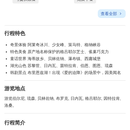
查看全部
行程特色
奇景体验 阿莱奇冰川、少女峰、策马特、格纳峡谷
特色美食 原产地名称保护的格吕耶尔芝士、雀巢巧克力
童话世界 海蒂故乡、贝林佐纳、瀑布镇、西庸城堡
湖光山色 苏黎世、日内瓦、茵特拉肯、伯恩、图恩、琉森
韩剧景点 布里恩兹湖！出现《爱的迫降》的场景中，因美闻名
游览地点
游览伯尔尼, 琉森, 贝林佐纳, 布罗克, 日内瓦, 格吕耶尔, 因特拉肯,
洛桑。
行程简介