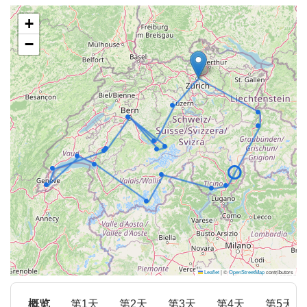
+
−
Leaflet
|
©
OpenStreetMap
contributors
概览
第1天
第2天
第3天
第4天
第5天