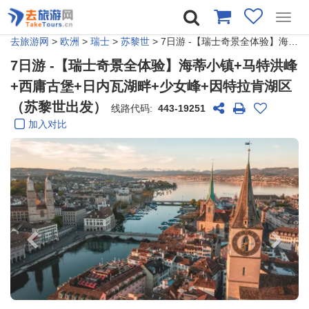
Toggl
navig
去旅游网
>
欧洲
>
瑞士
>
苏黎世
> 7日游 -【瑞士奇景全体验】海蒂小镇+马特洪峰+西庸古堡+日内瓦湖畔+少女峰+因特拉肯湖区（苏黎世出发）
7日游 -【瑞士奇景全体验】海蒂小镇+马特洪峰
+西庸古堡+日内瓦湖畔+少女峰+因特拉肯湖区
（苏黎世出发）
线路代码:
443-19251
加入对比