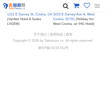
Toggl
navig
1211 E Garvey St, Covina, CA
3223 E Garvey Ave N, West
(Vanllee Hotel & Suites
Covina, 91791
(Holiday Inn
LVGEM)
West Covina, an IHG Hotel)
关于我们
|
使用协议
|
政策
Copyright ©
2026 by Taketours.cn. All rights reserved.
浙ICP备10215741号