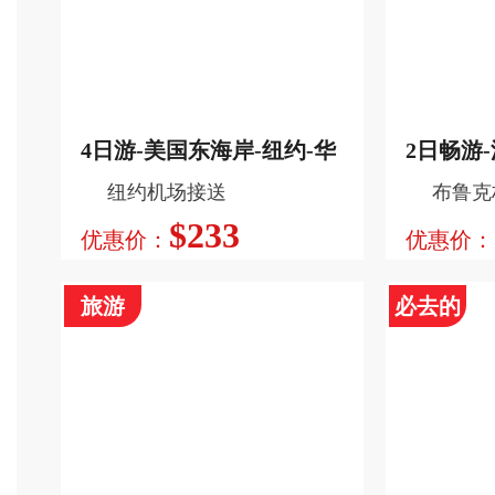
游览波士顿 (昆西市场), 康宁, 兰开
游览纽约 
斯特 (阿米希人村), 纽约 (纽约时代
时代广场),
广场), 尼亚加拉瀑布, 费城 (独立
理工学院, 
钟, 旧国会大厦), 普林斯顿 (普林斯
马克河巡航,
顿大学), 华盛顿 (林肯纪念堂, 白
费城 (独立
宫)
中少女号)
查看更多
4日游-美国东海岸-纽约-华
2日畅游
纽约机场接送
布鲁克
盛顿-费城
加拉瀑布
$233
优惠价：
优惠价：
旅游
必去的