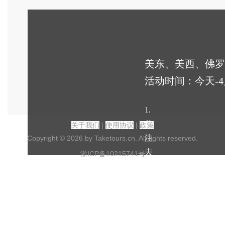
美东、美西、佛罗
活动时间：今天-4
1.
关
关于我们
|
使用协议
|
政策
注
Copyright ©
2026 by Taketours.cn. All rights reserved.
去
浙ICP备10215741号
旅
游
网
微
信