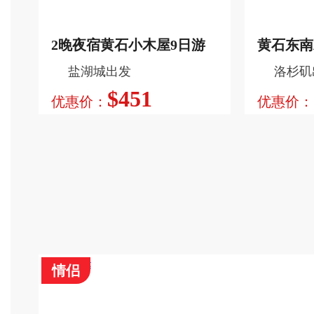
2晚夜宿黄石小木屋9日游
黄石东南
行程特色
盐湖城出发
洛杉矶
游览奥兰多 (迪士尼动物王国, 迪士尼好莱坞影城, 未
游
世界, 魔法王国, 奥兰多国际奥特莱斯, 奥兰多海洋世界
$451
优惠价：
优惠价：
台风湖, 奥兰多环球影城, 环球影城冒险岛)。
查看更多
情侣
行程特色