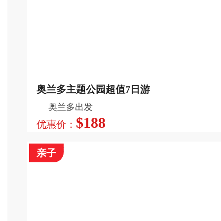
游览迈阿密, 基韦斯特, 沼泽国家公园, 麦尔斯堡, 迈阿
密海滩, 那不勒斯, 奥乔皮, 棕榈滩, 日出城, 罗德岱堡
丰富的自由行活动让您的迈阿密之行更加多彩。
查看更多
奥兰多主题公园超值7日游
奥兰多出发
$188
优惠价：
亲子