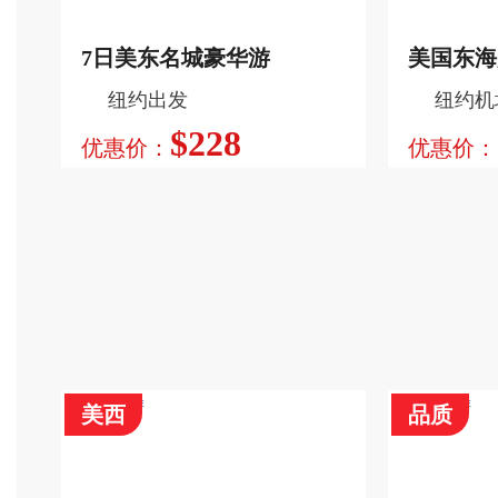
7日美东名城豪华游
美国东海
行程特色
纽约出发
纽约机
游览大峡谷, 拉斯维加斯, 旧金山,
游览旧金山,
$228
优胜美地, 圣塔芭芭拉, 普瑞姆, 圣
特利, 拉斯
优惠价：
优惠价：
塔莫尼卡, 丹麦村, 斯坦福市。
芭拉。
查看更多
美西
品质
行程特色