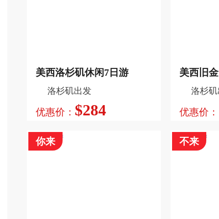
游览黄石公园, 盐湖城, 总统巨石,
游览黄石公园
疯马山, 大提顿国家公园
莱斯峡谷公
斯维加斯 ,
利 , 旧金山
峡谷
查看更多
美西洛杉矶休闲7日游
美西旧金
洛杉矶出发
洛杉矶
$284
优惠价：
优惠价：
你来
不来