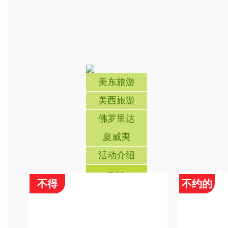
行程特色
游览纽约, 华盛顿, 费城, 法拉盛, 普
游览尼亚加
林斯顿.费用包括: 3晚酒店, 全程豪
尼亚加拉瀑
华空调巴士
国)), 沃
伦州立公园)
美东旅游
美西旅游
查看更多
佛罗里达
夏威夷
活动介绍
TOP
不得
不约的
行程特色