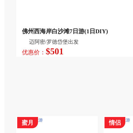
行程特色
佛州西海岸白沙滩7日游(1日DIY)
游览纽约, 尼亚加拉瀑布, 波士顿,
深度游览
迈阿密/罗德岱堡出发
迈阿密, 华盛顿, 大西洋城, 费城, 西
$501
优惠价：
礁岛, 康宁, 伊丽莎白, 沼泽国家公
园, 法拉盛, 罗德岱尔堡, 迈阿密海
滩, 棕榈滩, 西点, 伍德伯里。
查看更多
蜜月
情侣