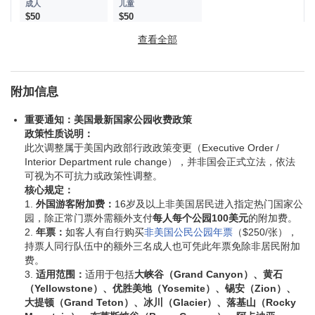
$50
$50
查看全部
旧金山港湾游船 (自费)
附加信息
$39
$28 (12 years and
under)
重要通知：美国最新国家公园收费政策
政策性质说明：
价格时常波动；不再另行通知。
此次调整属于美国内政部行政政策变更（Executive Order /
Interior Department rule change），并非国会正式立法，依法
门票付现金，由导游统一购买。
可视为不可抗力或政策性调整。
核心规定：
必付费用（现场付）
：$140/人。包含优胜美地*，十七里湾，斯
1.
外国游客附加费：
16岁及以上非美国居民进入指定热门国家公
坦福，一号公路。
园，除正常门票外需额外支付
每人每个公园100美元
的附加费。
以上带*的国家公园从2026年起将对外国游客（16岁及以上，非
2.
年票：
如客人有自行购买
非美国公民公园年票
（$250/张），
美国公民）收取附加费(每人/每个/国家公园100美元)
，如客人有
持票人同行队伍中的额外三名成人也可凭此年票免除非居民附加
自行购买
非美国公民公园年票
（$250/张），持票人同行队伍中
费。
的额外三名成人也可凭此年票免除非居民附加费。
3.
适用范围：
适用于包括
大峡谷（Grand Canyon）、黄石
（Yellowstone）、优胜美地（Yosemite）、锡安（Zion）、
机票
大提顿（Grand Teton）、冰川（Glacier）、落基山（Rocky
膳食，酒水（导游只负责安排）