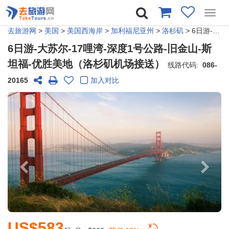
Toggl
navig
去旅游网
>
美国
>
美国西海岸
>
加利福尼亚州
>
洛杉矶
> 6日游-大苏尔-17哩湾-深度1号公路-旧金山-斯坦福-优胜美地（洛杉矶机场接送）
6日游-大苏尔-17哩湾-深度1号公路-旧金山-斯
坦福-优胜美地（洛杉矶机场接送）
线路代码:
086-
20165
加入对比
US$583