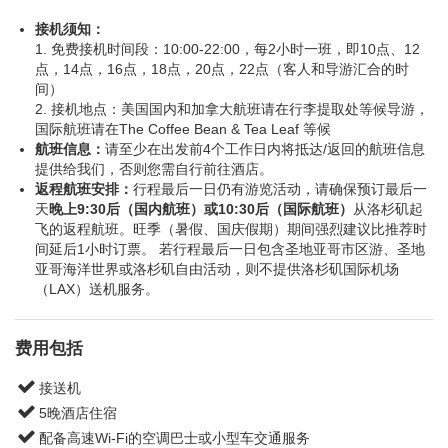
接机须知：
1. 免费接机时间段：10:00-22:00，每2小时一班，即10点、12
点，14点，16点，18点，20点，22点（客人和导游汇合的时
间）
2. 接机地点：美国国内和加拿大航班请在行李提取处等候导游，
国际航班请在The Coffee Bean & Tea Leaf 等候
航班信息：
请至少在出发前4个工作日内将抵达/返回的航班信息
提供给我们，否则您需自行前往酒店。
返程航班安排：
行程最后一日仍有游览活动，请确保预订最后一
天
晚上9:30后（国内航班）或10:30后（国际航班）
从洛杉矶起
飞的返程航班。旺季（暑假、国庆假期）期间强烈建议比推荐时
间延后1小时订票。 若行程最后一日包含圣地亚哥市区游、圣地
亚哥海洋世界或洛杉矶自由活动，则不提供洛杉矶国际机场
（LAX）送机服务。
费用包括
接送机
5晚酒店住宿
配备高速Wi-Fi的空调巴士或小型车交通服务