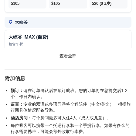
$105
$105
$20 (0-3岁)
8:00am
大峡谷
航班返程安排：
行程最后一天，请预定晚上10：00以后起飞的国
内航班或晚上11:00以后起飞的国际航班从旧金山机场（SFO）
大峡谷 IMAX (自费)
离开。
包含午餐
查看全部
$33
$33
/
拉斯维加斯
附加信息
预订：
请在订单确认后在预订航班。您的订单将在您提交后1-2
拉斯维加斯夜游 (自费)
个工作日内确认。
语言：
专业的双语或多语导游将全程陪伴（中文/英文）；根据旅
$50
$50
/
行团具体情况配备导游。
酒店房间：
每个房间最多可入住4人（成人或儿童）。
价格时常波动；不再另行通知。
每位乘客可以携带一个托运行李和一个手提行李。如果有多余的
行李需要携带，可能会额外收取行李费。
门票付现金，由导游统一购买。