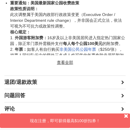
重要通知：美国最新国家公园收费政策
必付费用（现场付）：
$270/人（包含黄石国家公园*，大提顿
政策性质说明：
国家公园*，布莱斯国家公园*，大峡谷国家公园*，马蹄湾，大盐
此次调整属于美国内政部行政政策变更（Executive Order /
湖，以及五星级酒店度假村费）
Interior Department rule change），并非国会正式立法，依法
可视为不可抗力或政策性调整。
以上带*的国家公园从2026年起将对外国游客（16岁及以上，非
核心规定：
美国公民）收取附加费(每人/每个/国家公园100美元)
，如客人有
1.
外国游客附加费：
16岁及以上非美国居民进入指定热门国家公
自行购买
非美国公民公园年票
（$250/张），持票人同行队伍中
园，除正常门票外需额外支付
每人每个公园100美元
的附加费。
的额外三名成人也可凭此年票免除非居民附加费。
2.
年票：
如客人有自行购买
非美国公民公园年票
（$250/张），
机票
持票人同行队伍中的额外三名成人也可凭此年票免除非居民附加
费。
查看全部
膳食，酒水（导游只负责安排）
3.
适用范围：
适用于包括
大峡谷（Grand Canyon）、黄石
酒店私人费用比如洗衣服，饮料等
（Yellowstone）、优胜美地（Yosemite）、锡安（Zion）、
大提顿（Grand Teton）、冰川（Glacier）、落基山（Rocky
任何私人性质费用
退团/退款政策
Mountain）、布莱斯峡谷（Bryce Canyon）、阿卡迪亚
（Acadia）、红杉 & 国王峡谷（Sequoia & Kings
问题回答
Canyon）、大沼泽地（Everglades）
等11个最受欢迎的国家公
园。
重要提示：
评论
• 公园入口处可能要求出示政府签发带照片的身份证明以核实居
民身份
现在注册，即可获得最高$100折扣券！
晒照片
• 因此政策产生的额外费用需由
游客自行承担