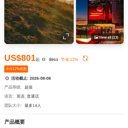
View all (13)
US$801
起
$911
节省 12%
今日12%优惠
活动截止:
2026-08-08
产品等级:
超值
语言:
英语; 普通话
团队大小:
最多14人
产品概要