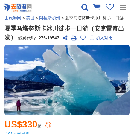
Toggl
navig
去旅游网
>
美国
>
阿拉斯加州
> 夏季马塔努斯卡冰川徒步一日游（安克雷奇出发）
夏季马塔努斯卡冰川徒步一日游（安克雷奇出
发）
线路代码:
275-19547
加入对比
US$330
起
101人已出游