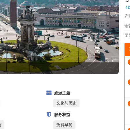
1
产
语
团