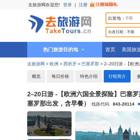
去旅游网欢迎您!
登录
|
注册
出发地：
出发日期：
不限
热门旅游目的地
首页
美国旅
去旅游网
>
欧洲
>
西班牙
>
巴塞罗那
> 2–20日游 -
概览
每日价格
特色介绍
行程简介
2–20日游 -【欧洲六国全景探险】巴
塞罗那出发，含早餐）
线路代码:
843-20114