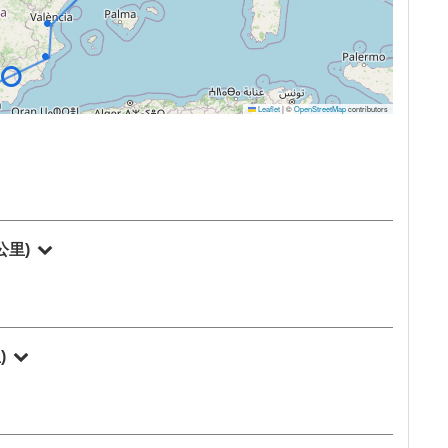
Leaflet
|
©
OpenStreetMap
contributors