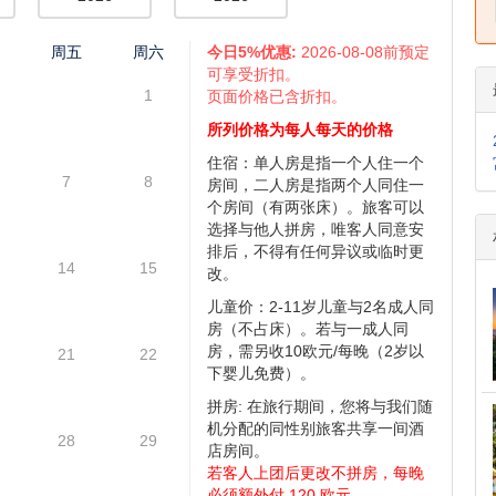
亚, 里斯本, 托莱多, 巴塞罗那, 安道尔, 波尔多, 戛纳, 卡尔卡松,
米兰, 摩纳哥, 尼斯, 巴黎, 比萨, 罗马, 龙达, 梵蒂冈城, 威尼斯, 凡
仅供参考,具体情况请咨询,请您谅解 )
11月
12月
2026
2026
四
周五
周六
今日5%优惠:
2026-08-08前预定
可享受折扣。
1
页面价格已含折扣。
所列价格为每人每天的价格
住宿：单人房是指一个人住一个
7
8
房间，二人房是指两个人同住一