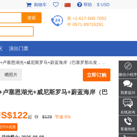
购物车
|
|
|
帮助
|
$ USD
美 +1-617-500-7002
中 0571-89715291
区
演出门票
卢塞恩湖光+威尼斯罗马+蔚蓝海岸（巴塞罗那出发，含早餐）
晒照片
立即订购
微信小程序
赛+卢塞恩湖光+威尼斯罗马+蔚蓝海岸（巴
我要提问
S$122
在线咨询
起
$129
节省 5%
日5%优惠
客服热线