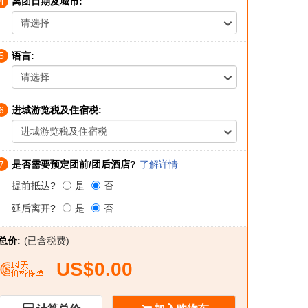
4
离团日期及城市:
请选择
5
语言:
请选择
6
进城游览税及住宿税:
进城游览税及住宿税
7
是否需要预定团前/团后酒店?
了解详情
提前抵达?
是
否
延后离开?
是
否
总价:
(已含税费)
US$0.00