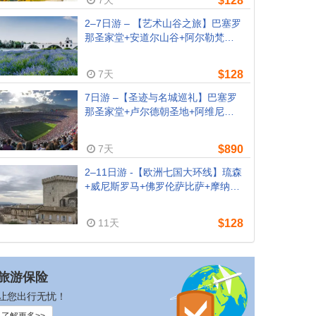
$128
2–7日游 – 【艺术山谷之旅】巴塞罗
那圣家堂+安道尔山谷+阿尔勒梵高
足迹+卢尔德圣地+阿维尼翁教皇宫
（含2晚4★、巴塞罗那机场出发周一
7天
$128
团）
7日游 –【圣迹与名城巡礼】巴塞罗
那圣家堂+卢尔德朝圣地+阿维尼翁
教皇宫+波尔多酒乡+巴黎地标（巴
黎出发，含2晚4★+早餐）
7天
$890
2–11日游 -【欧洲七国大环线】琉森
+威尼斯罗马+佛罗伦萨比萨+摩纳哥
蔚蓝海岸+巴塞罗那+安道尔+卢尔德
圣地+尚博尔城堡+巴黎（琉森/米兰
11天
$128
出发，含早餐）
旅游保险
让您出行无忧！