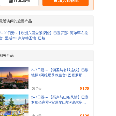
计算总价
加入购物车
最近访问的旅游产品
2–20日游 -【欧洲六国全景探险】巴塞罗那+阿尔罕布拉
宫+里斯本+卢尔德圣地+巴黎...
相关产品
2–7日游 – 【朝圣与名城连线】巴黎
地标+阿维尼翁教皇宫+巴塞罗那圣
家堂+安道尔山谷+波尔多酒乡+卢尔
德圣地（巴黎出发｜含2晚四星升
7天
$128
级）
2–7日游 – 【高卢与山谷风情】巴塞
罗那圣家堂+安道尔山地+波尔多酒
乡+巴黎卢浮宫+阿维尼翁教皇宫
（含2晚4★，周日巴塞罗那出发）
7天