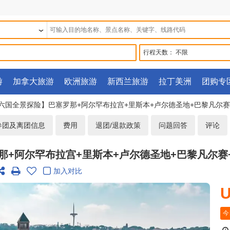
行程天数：
不限
游
加拿大旅游
欧洲旅游
新西兰旅游
拉丁美洲
团购专
【欧洲六国全景探险】巴塞罗那+阿尔罕布拉宫+里斯本+卢尔德圣地+巴黎凡尔赛+
参团及离团信息
费用
退团/退款政策
问题回答
评论
塞罗那+阿尔罕布拉宫+里斯本+卢尔德圣地+巴黎凡尔
加入对比
U
今