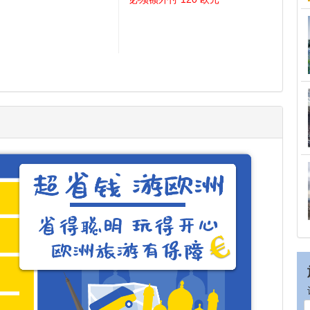
个房间（有两张床）。旅客可以
选择与他人拼房，唯客人同意安
排后，不得有任何异议或临时更
14
15
改。
儿童价：2-11岁儿童与2名成人同
房（不占床）。若与一成人同
房，需另收10欧元/每晚（2岁以
21
22
下婴儿免费）。
拼房: 在旅行期间，您将与我们随
机分配的同性别旅客共享一间酒
28
29
店房间。
若客人上团后更改不拼房，每晚
必须额外付 120 欧元