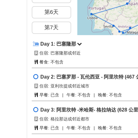
概览
+
−
第1天
第2天
第3天
第4天
第5天
第6天
第7天
第8天
Day 1:
巴塞隆那
住宿: 巴塞隆那或邻近