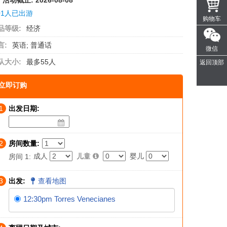
活动截止:
2026-08-08
01人已出游
购物车
品等级:
经济
言:
英语; 普通话
微信
队大小:
最多55人
返回顶部
立即订购
1
出发日期:
2
房间数量:
成人
儿童
婴儿
房间 1:
3
出发:
查看地图
12:30pm Torres Venecianes