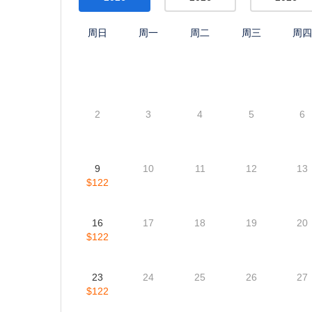
游览地点
游览马德里, 萨拉戈萨, 瓦伦西亚, 阿里坎特, 格拉纳达, 塞维利
香波, 佛罗伦萨, 格拉斯, 卢瓦尔河谷, 卢尔德, 琉森, 米哈斯, 
尔赛。
每日价格
每日价格(基于房间类型) (价格和位置变化较快,以下信息
8月
9月
10月
2026
2026
2026
周日
周一
周二
周三
周
2
3
4
5
6