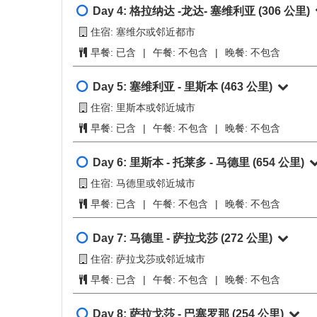
第9天
餐食:
不包含
第10天
Day 2:
巴塞罗那 - 瓦伦西亚 - 阿里坎特
(467
住宿: 亚利坎提或邻近城市
第11天
早餐:
已含
|
午餐:
不包含
|
晚餐:
不包含
第12天
Day 3:
阿里坎特 -米哈斯- 格拉纳达
(628 公里
住宿: 格拉那达或邻近都市
第13天
早餐:
已含
|
午餐:
不包含
|
晚餐:
不包含
第14天
Day 4:
格拉纳达 -龙达- 塞维利亚
(306 公里)
第15天
住宿: 塞维尔或邻近都市
早餐:
已含
|
午餐:
不包含
|
晚餐:
不包含
第16天
Day 5:
塞维利亚 - 里斯本
(463 公里)
第17天
住宿: 里斯本或邻近城市