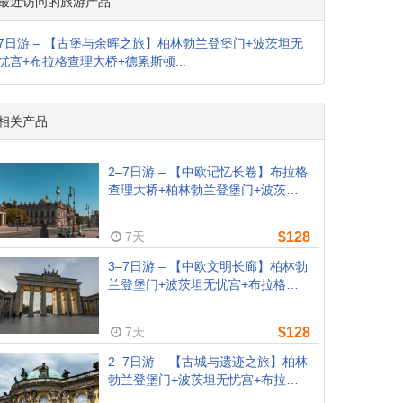
最近访问的旅游产品
7日游 – 【古堡与余晖之旅】柏林勃兰登堡门+波茨坦无
忧宫+布拉格查理大桥+德累斯顿...
相关产品
2–7日游 – 【中欧记忆长卷】布拉格
查理大桥+柏林勃兰登堡门+波茨坦
无忧宫+德累斯顿圣母教堂+奥斯威
辛遗址（布拉格出发）
7天
$128
3–7日游 – 【中欧文明长廊】柏林勃
兰登堡门+波茨坦无忧宫+布拉格古
堡+德累斯顿巴洛克艺术+奥斯威辛
遗址（柏林出发）
7天
$128
2–7日游 – 【古城与遗迹之旅】柏林
勃兰登堡门+波茨坦无忧宫+布拉格
查理大桥+德累斯顿圣母教堂+奥斯