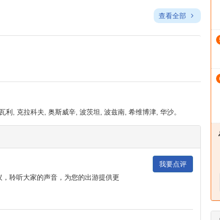
查看全部
华沙 : 文化科学宫
利, 克拉科夫, 奥斯威辛, 波茨坦, 波兹南, 希维博津, 华沙。
我要点评
议，聆听大家的声音，为您的出游提供更