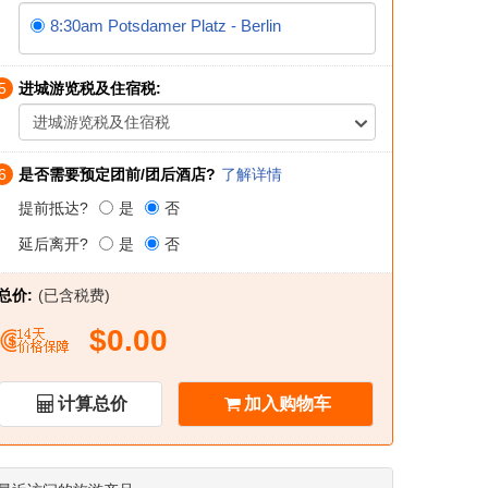
8:30am Potsdamer Platz - Berlin
5
进城游览税及住宿税:
进城游览税及住宿税
6
是否需要预定团前/团后酒店?
了解详情
提前抵达?
是
否
延后离开?
是
否
总价:
(已含税费)
$0.00
计算总价
加入购物车