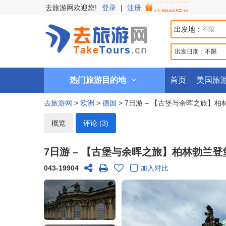
去旅游网欢迎您!
登录
|
注册
出发地：
出发日期：
不限
热门旅游目的地
首页
美国旅
去旅游网
>
欧洲
>
德国
> 7日游 – 【古堡与余晖之旅】
概览
评论 (3)
7日游 – 【古堡与余晖之旅】柏林勃兰
043-19904
加入对比