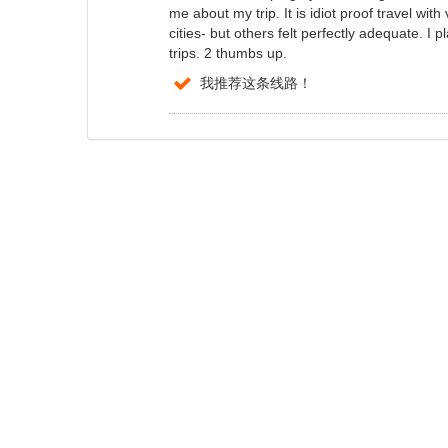
me about my trip. It is idiot proof travel with
cities- but others felt perfectly adequate. I
trips. 2 thumbs up.
我推荐这条线路！