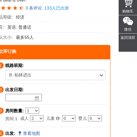
 deal is over!
3
条评论
133人已出游
购物车
品等级:
经济
言:
英语; 普通话
微信
队大小:
最多55人
返回顶部
立即订购
1
线路班期:
B: 柏林进出
2
出发日期:
3
房间数量:
成人
儿童
婴儿
房间 1:
4
出发:
查看地图