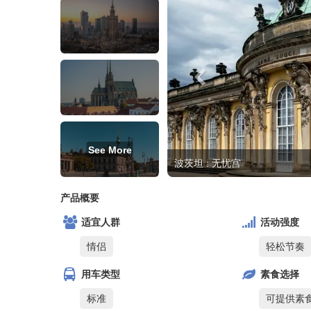
See More
波茨坦 : 无忧宫
产品概要
适宜人群
活动强度
情侣
轻松节奏
用车类型
素食选择
标准
可提供素