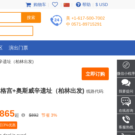
购物车
|
|
|
帮助
|
$ USD
美 +1-617-500-7002
中 0571-89715291
区
演出门票
辛遗址（柏林出发)
立即订购
微信小程序
温格宫+奥斯威辛遗址（柏林出发)
线路代码:
我要提问
865
在线咨询
起
$892
节省 3%
日3%优惠
客服热线