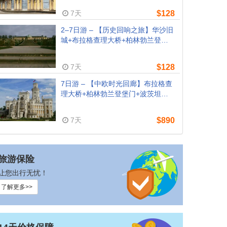
威辛遗址（柏林出发
7天
$128
2–7日游 – 【历史回响之旅】华沙旧
城+布拉格查理大桥+柏林勃兰登堡
门+波茨坦无忧宫+奥斯威辛遗址
（华沙出发）
7天
$128
7日游 – 【中欧时光回廊】布拉格查
理大桥+柏林勃兰登堡门+波茨坦无
忧宫+德累斯顿茨温格宫+奥斯威辛
遗址（布拉格出发）
7天
$890
旅游保险
让您出行无忧！
了解更多>>