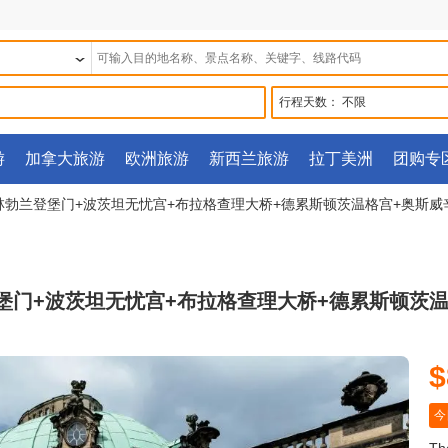
行程天数：
不限
游
加拿大旅游
欧洲旅游
新西兰旅游
拉丁美洲
团购专
柏林勃兰登堡门+波茨坦无忧宫+布拉格查理大桥+德累斯顿茨温格宫+奥斯威
登堡门+波茨坦无忧宫+布拉格查理大桥+德累斯顿茨
$
今