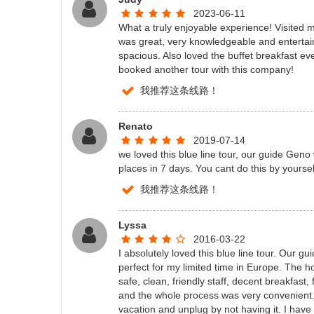
2023-06-11
What a truly enjoyable experience! Visited m
was great, very knowledgeable and entertai
spacious. Also loved the buffet breakfast ev
booked another tour with this company!
我推荐这条线路！
Renato
2019-07-14
we loved this blue line tour, our guide Geno 
places in 7 days. You cant do this by yoursel
我推荐这条线路！
Lyssa
2016-03-22
I absolutely loved this blue line tour. Our 
perfect for my limited time in Europe. The 
safe, clean, friendly staff, decent breakfast
and the whole process was very convenient. I
vacation and unplug by not having it. I hav