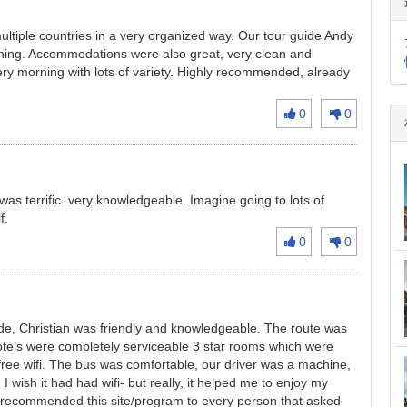
ultiple countries in a very organized way. Our tour guide Andy
ning. Accommodations were also great, very clean and
ery morning with lots of variety. Highly recommended, already
0
0
was terrific. very knowledgeable. Imagine going to lots of
f.
0
0
guide, Christian was friendly and knowledgeable. The route was
hotels were completely serviceable 3 star rooms which were
, free wifi. The bus was comfortable, our driver was a machine,
 wish it had had wifi- but really, it helped me to enjoy my
e recommended this site/program to every person that asked