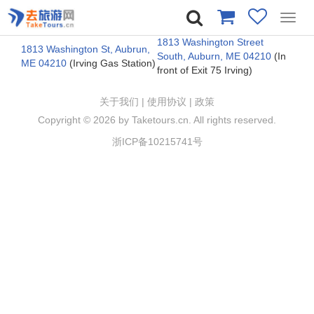
Toggl
navig
1813 Washington Street
1813 Washington St, Aubrun,
South, Auburn, ME 04210
(In
ME 04210
(Irving Gas Station)
front of Exit 75 Irving)
关于我们
|
使用协议
|
政策
Copyright ©
2026 by Taketours.cn. All rights reserved.
浙ICP备10215741号