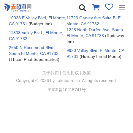
Toggl
navig
10038 E Valley Blvd, El Monte,
11723 Garvey Ave Suite B, El
CA 91731
(Budget Inn)
Monte, CA 91732
1228 North Durfee Ave, South
11808 Valley Blvd., El Monte,
El Monte, CA 91733
(Rodeway
CA 91732
Inn)
2650 N Rosemead Blvd,
9920 Valley Blvd, El Monte, CA
South El Monte, CA 91733
91731
(Holiday Inn El Monte)
(Thuan Phat Supermarket)
关于我们
|
使用协议
|
政策
Copyright ©
2026 by Taketours.cn. All rights reserved.
浙ICP备10215741号