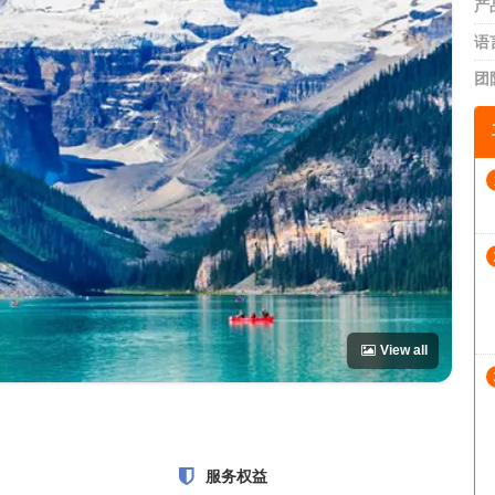
产
语
团
View all
服务权益