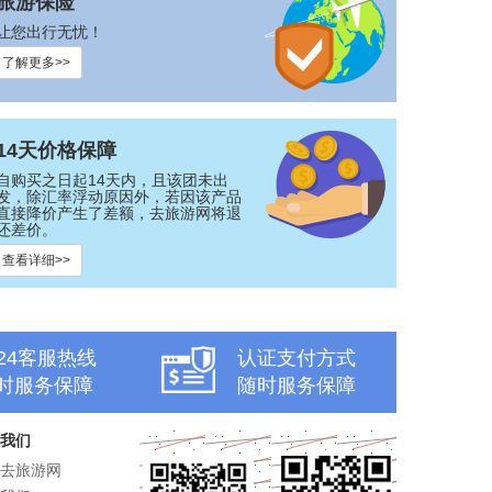
旅游保险
让您出行无忧！
了解更多>>
14天价格保障
自购买之日起14天内，且该团未出
发，除汇率浮动原因外，若因该产品
直接降价产生了差额，去旅游网将退
还差价。
查看详细>>
x24客服热线
认证支付方式
时服务保障
随时服务保障
我们
去旅游网