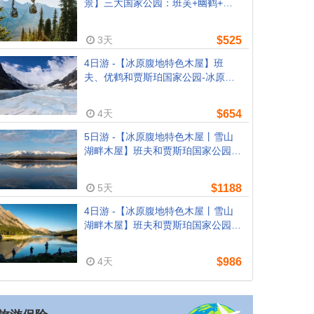
景】三大国家公园：班芙+幽鹤+贾
斯珀+哥伦比亚冰原+露易丝湖（纯
玩1.5小时）+弓湖（卡尔加里/班芙
3天
$525
往返）
4日游 -【冰原腹地特色木屋】班
夫、优鹤和贾斯珀国家公园-冰原大
道-哥伦比亚冰原（卡尔加里往返, 含
机场接送）
4天
$654
5日游 -【冰原腹地特色木屋丨雪山
湖畔木屋】班夫和贾斯珀国家公园-
冰原大道-哥伦比亚冰原（卡尔加里
往返, 含机场接送）
5天
$1188
4日游 -【冰原腹地特色木屋丨雪山
湖畔木屋】班夫和贾斯珀国家公园-
冰原大道-哥伦比亚冰原（卡尔加里
往返, 含机场接送）
4天
$986