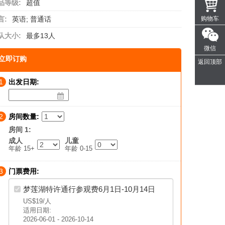
品等级:
超值
言:
英语; 普通话
购物车
队大小:
最多13人
微信
立即订购
返回顶部
1
出发日期:
2
房间数量:
房间 1:
成人
儿童
年龄 15+
年龄 0-15
3
门票费用:
梦莲湖特许通行参观费6月1日-10月14日
US$19
/人
适用日期:
2026-06-01 - 2026-10-14