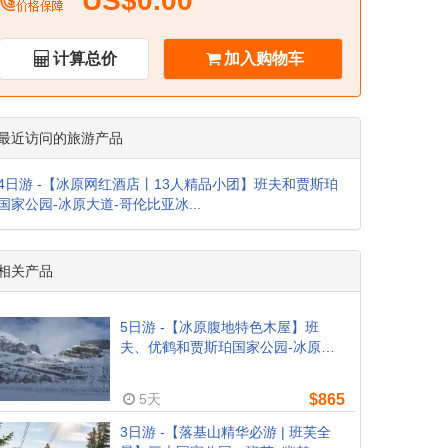
US$0.00
计算总价
加入购物车
最近访问的旅游产品
4日游 -【冰原网红酒店丨13人精品小团】班夫和贾斯珀
国家公园-冰原大道-哥伦比亚冰...
相关产品
5日游 -【冰原腹地特色木屋】班
夫、优鹤和贾斯珀国家公园-冰原大
道-哥伦比亚冰原（卡尔加里往返, 含
机场接送）
5天
$865
3日游 -【落基山精华必游 | 班芙全