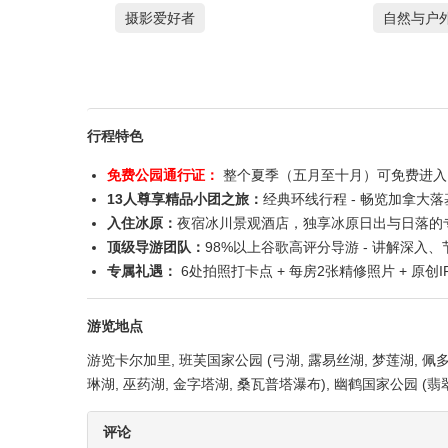
摄影爱好者
自然与户
行程特色
免费公园通行证：
整个夏季（五月至十月）可免费进入
13人尊享精品小团之旅：
经典环线行程 - 畅览加拿大
入住冰原：
夜宿冰川景观酒店，独享冰原日出与日落的
顶级导游团队：
98%以上谷歌高评分导游 - 讲解深入
专属礼遇：
6处拍照打卡点 + 每房2张精修照片 + 原创
游览地点
游览卡尔加里, 班芙国家公园 (弓湖, 露易丝湖, 梦莲湖, 佩
琳湖, 巫药湖, 金字塔湖, 桑瓦普塔瀑布), 幽鹤国家公园 (翡
评论