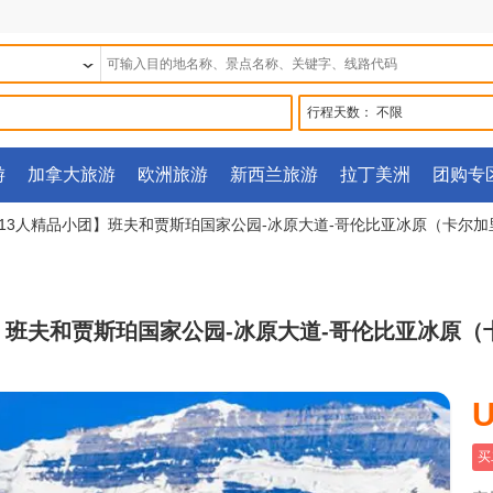
行程天数：
不限
游
加拿大旅游
欧洲旅游
新西兰旅游
拉丁美洲
团购专
店丨13人精品小团】班夫和贾斯珀国家公园-冰原大道-哥伦比亚冰原（卡尔加
团】班夫和贾斯珀国家公园-冰原大道-哥伦比亚冰原（
U
买