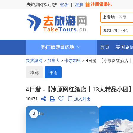
去旅游网欢迎您!
登录
|
注册
出发地：
出发日期：
不限
热门旅游目的地
首页
美国旅
去旅游网
>
加拿大
>
卡尔加里
> 4日游 -【冰原网红酒
概览
评论
4日游 -【冰原网红酒店丨13人精品小
19471
加入对比
J
Jin