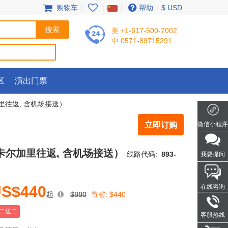
购物车
|
|
|
帮助
|
$ USD
美 +1-617-500-7002
中 0571-89715291
区
演出门票
里往返, 含机场接送）
立即订购
微信小程序
卡尔加里往返, 含机场接送）
线路代码:
893-
我要提问
S$440
在线咨询
起
$880
节省:
$440
二送二
客服热线