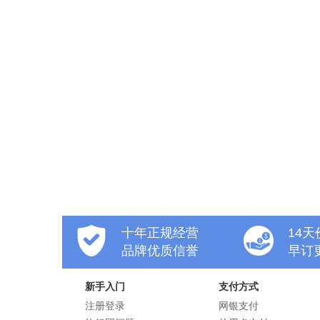
十年正规经营
14
品牌优质信誉
早订
新手入门
支付方式
注册登录
网银支付