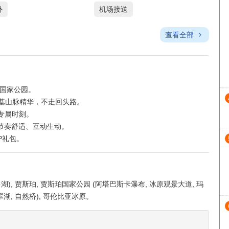
外
机场接送
查看全部
国家公园。
落基山脉精华，不走回头路。
专属时刻。
、节奏舒适、互动生动。
IP礼包。
多湖), 贾斯珀, 贾斯珀国家公园 (阿塔巴斯卡瀑布, 冰原观景大道, 玛
翠湖, 自然桥), 哥伦比亚冰原。