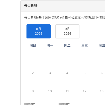
深度打卡经典景点: 露易丝湖2小时、梦莲湖1小时、
然的震撼与浪漫。
住在小镇中心，吃喝玩乐都方便： 精选酒店入住国家公
晚上逛逛街、品尝地道美食超方便。
包含每日酒店早餐: 每天早上在酒店悠闲享用早餐，轻
明码标价，放心无忧: 全程透明报价，没有隐藏消费，
游览地点
游览班芙国家公园, 贾斯珀国家公园, 卡尔加里, 沃特顿湖
每日价格
每日价格(基于房间类型) (价格和位置变化较快,以下信息
8月
9月
2026
2026