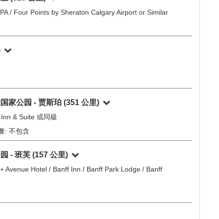
Leaflet
|
©
OpenStreetMap
contributors
 / Four Points by Sheraton Calgary Airport or Similar
加里
(520 公里)
 / Four Points by Sheraton Calgary Airport or Similar
)