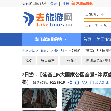
去旅游网欢迎您!
登录
|
注册
出发地：
出发日期：
不限
热门旅游目的地
首页
美国旅
去旅游网
>
加拿大
>
卡尔加里
> 7日游 -【落基山5大国
概览
每日价格
行程简介
参团及离团信息
7日游 -【落基山5大国家公园全景+冰原
餐）
线路代码:
922-8915
加入对比