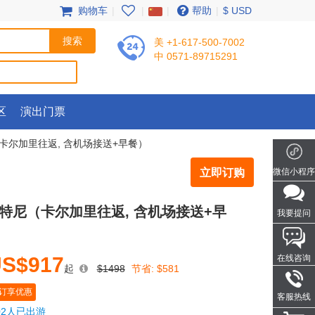
购物车
|
|
|
帮助
|
$ USD
美 +1-617-500-7002
中 0571-89715291
区
演出门票
卡尔加里往返, 含机场接送+早餐）
立即订购
微信小程序
特尼（卡尔加里往返, 含机场接送+早
我要提问
S$917
在线咨询
起
$1498
节省:
$581
订享优惠
客服热线
02人已出游