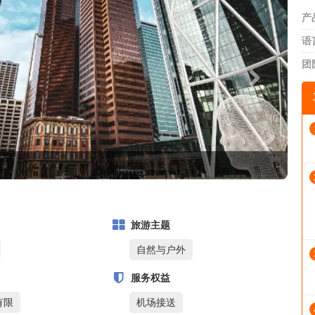
产
语
团