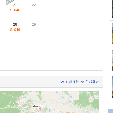
四
周五
周六
早订享优惠:
提前9天预订可享指
定日期早订优惠：
US$517
/每
1
房。优惠截止于2026-10-31。
页面价格已含折扣。
儿童价: 价适用于0-15岁儿童。
7
8
旺季价格说明: 每年6月-9月期
间，价格可能会根据酒店的房态
有所浮动。如有额外费用产生，
我们会单独发送补差价的支付链
14
15
接。
$1046
21
22
$1046
28
29
$1046