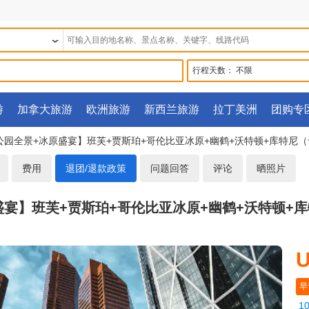
行程天数：
不限
游
加拿大旅游
欧洲旅游
新西兰旅游
拉丁美洲
团购专
家公园全景+冰原盛宴】班芙+贾斯珀+哥伦比亚冰原+幽鹤+沃特顿+库特尼（
费用
退团/退款政策
问题回答
评论
晒照片
盛宴】班芙+贾斯珀+哥伦比亚冰原+幽鹤+沃特顿+库
U
早
1