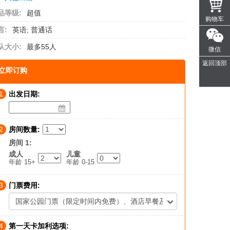
品等级:
超值
购物车
言:
英语; 普通话
队大小:
最多55人
微信
返回顶部
立即订购
1
出发日期:
2
房间数量:
房间 1:
成人
儿童
年龄 15+
年龄 0-15
3
门票费用:
国家公园门票（限定时间内免费）、酒店早餐及服务费——额外收
4
第一天卡加利选项: