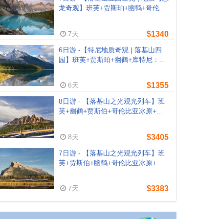
龙奇观】班芙+贾斯珀+幽鹤+哥伦比
亚冰原+沃特顿湖+马蹄峡谷+恐龙谷
+露易丝湖 （卡尔加里往返, 含机场
7天
$1340
接送+早餐）
6日游 -【特尼地质奇观 | 落基山四
园】班芙+贾斯珀+幽鹤+库特尼：露
易丝湖+梦莲湖+哥伦比亚冰原+弓湖
+玛琳峡谷+约翰斯顿峡谷（卡尔加
6天
$1355
里往返, 含机场接送+早餐）
8日游 - 【落基山之光观光列车】班
芙+幽鹤+贾斯伯+哥伦比亚冰原+沃
特顿+露易丝湖+甘露市（卡尔加里
接机，温哥华结束，含落基山之光火
8天
$3405
车体验：甘露市-温哥华）
7日游 - 【落基山之光观光列车】班
芙+贾斯伯+幽鹤+哥伦比亚冰原+露
易丝湖+甘露市（卡尔加里接机，温
哥华结束，含落基山之光火车体验：
7天
$3383
甘露市-温哥华）