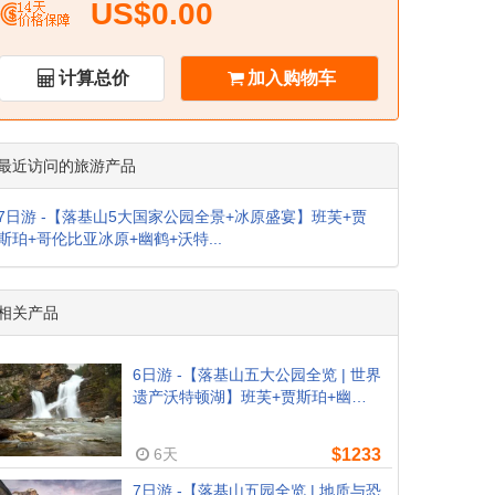
US$0.00
计算总价
加入购物车
最近访问的旅游产品
7日游 -【落基山5大国家公园全景+冰原盛宴】班芙+贾
斯珀+哥伦比亚冰原+幽鹤+沃特...
相关产品
6日游 -【落基山五大公园全览 | 世界
遗产沃特顿湖】班芙+贾斯珀+幽鹤
+哥伦比亚冰原+沃特顿湖+露易丝湖
（卡尔加里往返, 含机场接送+早
6天
$1233
餐）
7日游 -【落基山五园全览 | 地质与恐