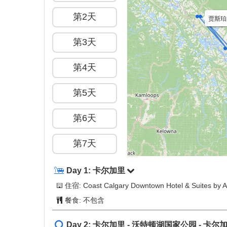
$1046
找不到您期望的出团日期吗？
行程简介
概览
+
−
第1天
第2天
贾斯珀 (
贾斯珀国
第3天
第4天