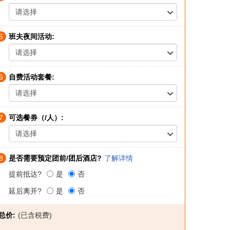
请选择
5
班夫夜间活动:
请选择
6
自费活动套餐:
请选择
7
可选餐券（/人）:
请选择
8
是否需要预定团前/团后酒店?
了解详情
提前抵达?
是
否
延后离开?
是
否
总价:
(已含税费)