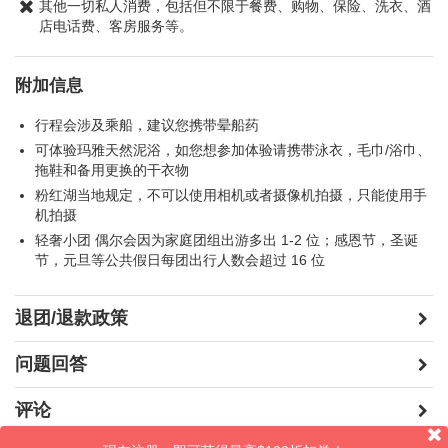
其他一切私人消费，包括但不限于餐费、购物、保险、洗衣、酒
店电话费、客房服务等。
附加信息
行程会涉及乘船，建议您携带晕船药
可体验玛雅天然泥浴，如您想参加体验请携带泳衣，毛巾/浴巾、
拖鞋和备用更换的干衣物
粉红湖当地规定，不可以使用相机或者摄像机拍摄，只能使用手
机拍摄
轻奢小团 偶尔会因为家庭团组出游多出 1-2 位；感恩节，圣诞
节，元旦等公共假日每团出行人数会超过 16 位
退团/退款政策
问题回答
评论