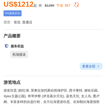
US$1212
起
$1299
节省:
$87
3%团体折扣
语言:
英语; 普通话
产品概要
服务权益
机场接送
查看全部
游览地点
游览坎昆 (粉红湖, 里奥拉加托斯自然保护区, 西卡莱特, 谢哈乐园,
Xplor主题公园), 奇琴伊察 (伊克基尔天坑), 蓝色天坑, 女人岛, 图卢
姆。丰富多样的自选行程，全方位深度游坎昆。在加勒比海度假胜