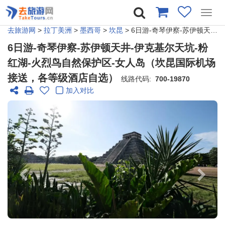
Toggl
navig
去旅游网
>
拉丁美洲
>
墨西哥
>
坎昆
> 6日游-奇琴伊察-苏伊顿天井-伊克基尔天坑-粉红湖​-火烈鸟自然保护区-女人岛（坎昆国际机场接送，各等级酒店自选）
6日游-奇琴伊察-苏伊顿天井-伊克基尔天坑-粉
红湖​-火烈鸟自然保护区-女人岛（坎昆国际机场
接送，各等级酒店自选）
线路代码:
700-19870
加入对比