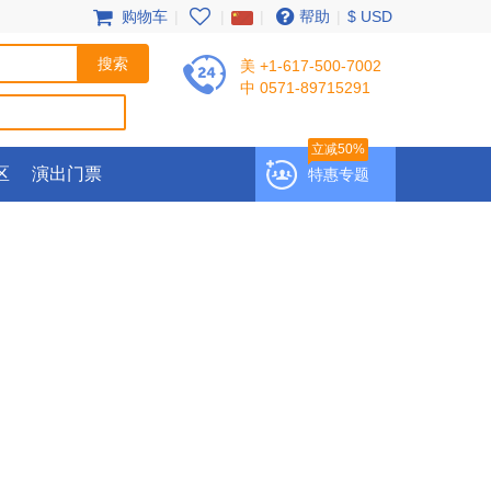
购物车
|
|
|
帮助
|
$ USD
美 +1-617-500-7002
中 0571-89715291
立减50%
区
演出门票
特惠专题