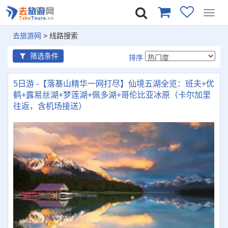
Toggl
navig
去旅游网
> 线路搜索
筛选条件
排序
5日游 -【落基山精华一网打尽】仙境五湖全览：班夫+优
鹤+露易丝湖+梦莲湖+佩多湖+哥伦比亚冰原（卡尔加里
往返，含机场接送）