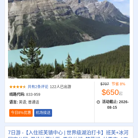
$707
节省 8%
共有2条评论
122人已出游
$650
起
线路代码:
833-959
活动截止:
2026-
语言:
英语; 普通话
08-15
今日8%优惠
机场接送
7日游 -【入住班芙镇中心 | 世界级湖泊打卡】班芙+冰河