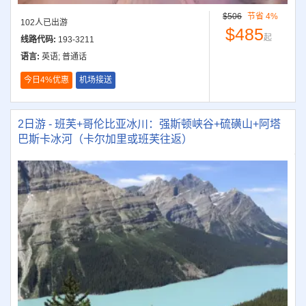
$506
节省 4%
102人已出游
$485
起
线路代码:
193-3211
语言:
英语; 普通话
今日4%优惠
机场接送
2日游 - 班芙+哥伦比亚冰川：强斯顿峡谷+硫磺山+阿塔
巴斯卡冰河（卡尔加里或班芙往返）