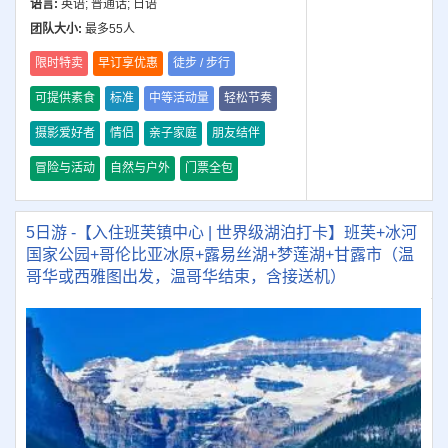
语言:
英语; 普通话; 日语
团队大小:
最多55人
限时特卖
早订享优惠
徒步 / 步行
可提供素食
标准
中等活动量
轻松节奏
摄影爱好者
情侣
亲子家庭
朋友结伴
冒险与活动
自然与户外
门票全包
5日游 -【入住班芙镇中心 | 世界级湖泊打卡】班芙+冰河
国家公园+哥伦比亚冰原+露易丝湖+梦莲湖+甘露市（温
哥华或西雅图出发，温哥华结束，含接送机）