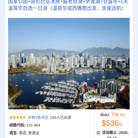
国家公园+哥伦比亚冰原+露易丝湖+梦莲湖+甘露市+1天
温哥华自选一日游（温哥华或西雅图出发，含接送机）
$583
节省 8%
共有5条评论
160人已出游
$536
起
线路代码:
433-984
活动截止:
2026-
语言:
英语; 普通话