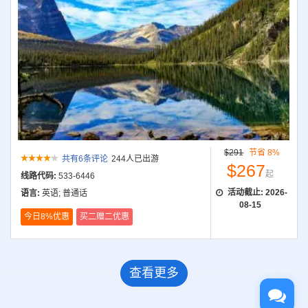
$291
节省 8%
共有6条评论
244人已出游
$267
起
线路代码:
533-6446
活动截止:
2026-
语言:
英语; 普通话
08-15
今日8%优惠
买二赠二优惠
查看更多