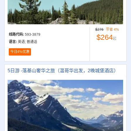
$276
节省 4%
线路代码:
593-3879
$264
起
语言:
英语; 普通话
今日4%优惠
5日游 -落基山奢华之旅（温哥华出发，2晚城堡酒店）