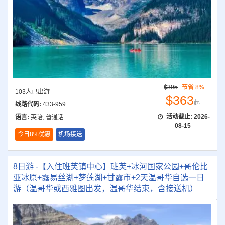
$395
节省 8%
103人已出游
$363
起
线路代码:
433-959
活动截止:
2026-
语言:
英语; 普通话
08-15
今日8%优惠
机场接送
8日游 -【入住班芙镇中心】班芙+冰河国家公园+哥伦比
亚冰原+露易丝湖+梦莲湖+甘露市+2天温哥华自选一日
游（温哥华或西雅图出发，温哥华结束，含接送机）