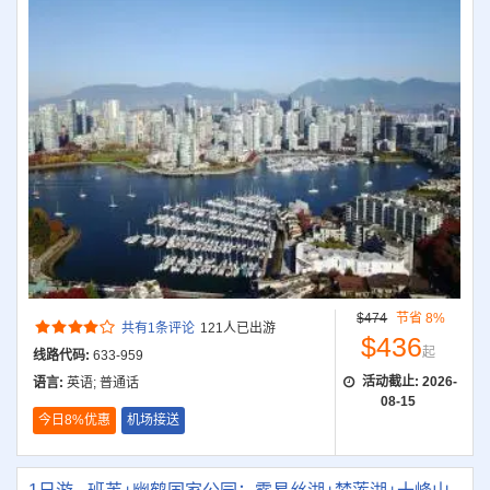
$474
节省 8%
共有1条评论
121人已出游
$436
起
线路代码:
633-959
活动截止:
2026-
语言:
英语; 普通话
08-15
今日8%优惠
机场接送