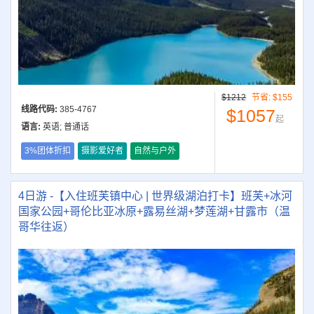
$1212
节省:
$155
线路代码:
385-4767
$1057
起
语言:
英语; 普通话
3%团体折扣
摄影爱好者
自然与户外
4日游 -【入住班芙镇中心 | 世界级湖泊打卡】班芙+冰河
国家公园+哥伦比亚冰原+露易丝湖+梦莲湖+甘露市（温
哥华往返）