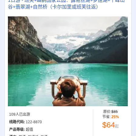
1日游 - 班芙+幽鹤国家公园：露易丝湖+梦莲湖+十峰山
谷+翡翠湖+自然桥（卡尔加里或班芙往返）
原价:
$85
109人已出游
节省:
25%
线路代码:
122-8870
$64
起
产品等级:
超值