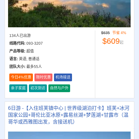
$635
节省 4%
134人已出游
$609
起
线路代码:
093-3207
产品等级:
超值
语言:
英语; 普通话
团队大小:
最多55人
今日4%优惠
限时优惠
机场接送
亲子家庭
初次到访
自然与户外
6日游 -【入住班芙镇中心 | 世界级湖泊打卡】班芙+冰河
国家公园+哥伦比亚冰原+露易丝湖+梦莲湖+甘露市（温
哥华或西雅图出发，含接送机）