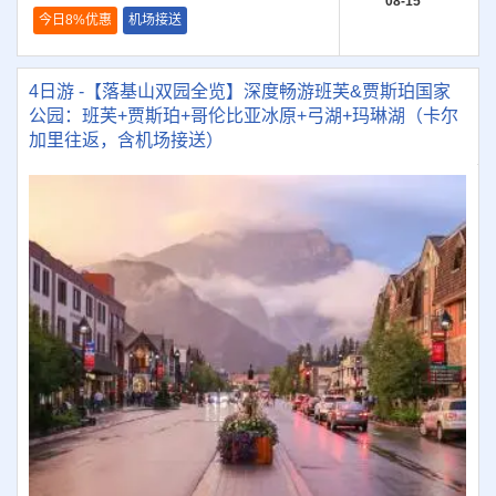
08-15
今日8%优惠
机场接送
4日游 -【落基山双园全览】深度畅游班芙&贾斯珀国家
公园：班芙+贾斯珀+哥伦比亚冰原+弓湖+玛琳湖（卡尔
加里往返，含机场接送）