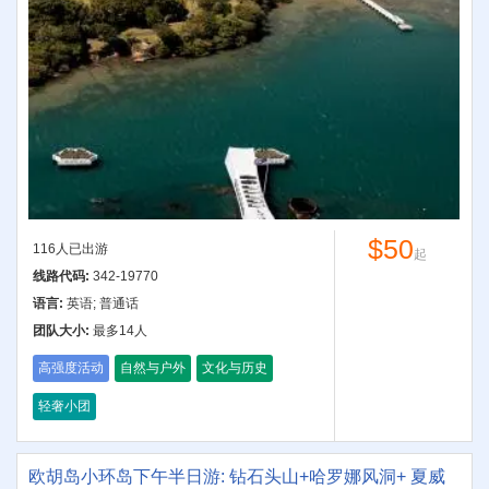
$50
116人已出游
起
线路代码:
342-19770
语言:
英语; 普通话
团队大小:
最多14人
高强度活动
自然与户外
文化与历史
轻奢小团
欧胡岛小环岛下午半日游: 钻石头山+哈罗娜风洞+ 夏威