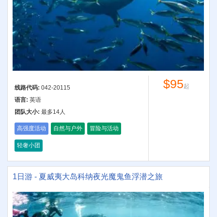
$95
起
线路代码:
042-20115
语言:
英语
团队大小:
最多14人
高强度活动
自然与户外
冒险与活动
轻奢小团
1日游 - 夏威夷大岛科纳夜光魔鬼鱼浮潜之旅