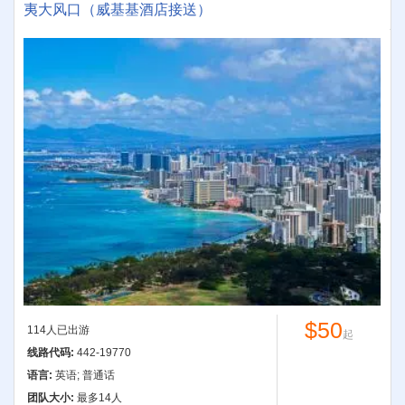
夷大风口（威基基酒店接送）
$50
114人已出游
起
线路代码:
442-19770
语言:
英语; 普通话
团队大小:
最多14人