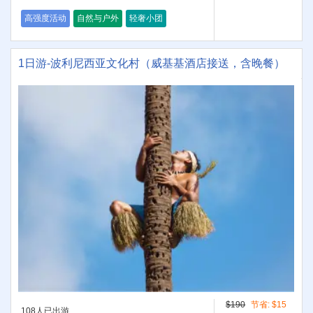
高强度活动
自然与户外
轻奢小团
1日游-波利尼西亚文化村（威基基酒店接送，含晚餐）
$190
节省:
$15
108人已出游