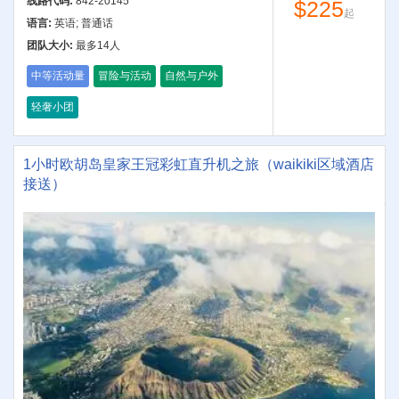
线路代码:
842-20145
$225
起
语言:
英语; 普通话
团队大小:
最多14人
中等活动量
冒险与活动
自然与户外
轻奢小团
1小时欧胡岛皇家王冠彩虹直升机之旅（waikiki区域酒店
接送）