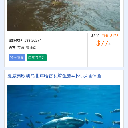
$249
节省:
$172
线路代码:
188-20274
$77
起
语言:
英语; 普通话
轻松节奏
自然与户外
夏威夷欧胡岛北岸哈雷瓦鲨鱼笼4小时探险体验