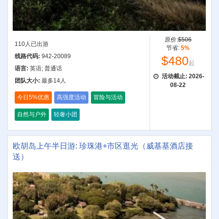
原价:
$506
110人已出游
节省:
5%
线路代码:
942-20089
$480
起
语言:
英语; 普通话
活动截止:
2026-
团队大小:
最多14人
08-22
今日5%优惠
高强度活动
冒险与活动
自然与户外
轻奢小团
欧胡岛上午半日游: 珍珠港+市区逛光（威基基酒店接
送）