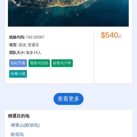
$540
起
线路代码:
742-20267
语言:
英语; 普通话
团队大小:
最多14人
轻松节奏
冒险与活动
自然与户外
轻奢小团
查看更多
精選目的地
檀香山(欧胡岛)
欧胡岛