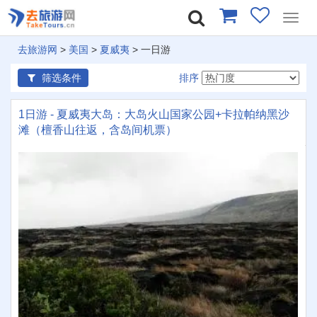
Toggl
navig
去旅游网
>
美国
>
夏威夷
> 一日游
筛选条件
排序
1日游 - 夏威夷大岛：大岛火山国家公园+卡拉帕纳黑沙
滩（檀香山往返，含岛间机票）