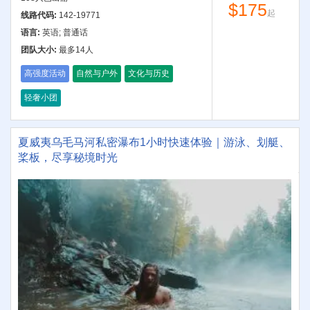
$175
起
线路代码:
142-19771
语言:
英语; 普通话
团队大小:
最多14人
高强度活动
自然与户外
文化与历史
轻奢小团
夏威夷乌毛马河私密瀑布1小时快速体验｜游泳、划艇、
桨板，尽享秘境时光