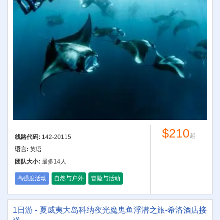
$210
起
线路代码:
142-20115
语言:
英语
团队大小:
最多14人
高强度活动
自然与户外
冒险与活动
1日游 - 夏威夷大岛科纳夜光魔鬼鱼浮潜之旅-希洛酒店接