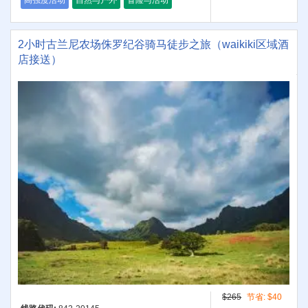
高强度活动
自然与户外
冒险与活动
2小时古兰尼农场侏罗纪谷骑马徒步之旅（waikiki区域酒
店接送）
$265
节省:
$40