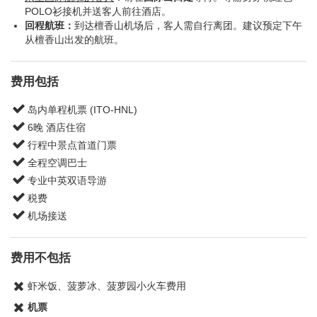
POLO衫接机并送客人前往酒店。
回程航班：
到达檀香山机场后，客人需自行离团。建议预定下午
从檀香山出发的航班。
费用包括
岛内单程机票 (ITO-HNL)
6晚 酒店住宿
行程中景点首道门票
全程空调巴士
专业中英双语导游
税费
机场接送
费用不包括
虾米饭、菠萝冰、菠萝园小火车费用
机票