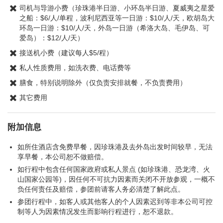
司机与导游小费（珍珠港半日游、小环岛半日游、夏威夷之星爱
之船：$6/人/单程，波利尼西亚等一日游：$10/人/天，欧胡岛大
环岛一日游：$10/人/天，外岛一日游（希洛大岛、毛伊岛、可
爱岛）：$12/人/天）
接送机小费（建议每人$5/程）
私人性质费用，如洗衣费、电话费等
膳食，特别说明除外（仅负责安排就餐，不负责费用）
其它费用
附加信息
如所住酒店含免费早餐，因珍珠港及去外岛出发时间较早，无法
享早餐，本公司恕不做赔偿。
如行程中包含任何国家政府或私人景点 (如珍珠港、恐龙湾、火
山国家公园等)，因任何不可抗力因素而关闭不开放参观，一概不
负任何责任及赔偿，参团前请客人务必清楚了解此点。
参团行程中，如客人或其他客人的个人因素迟到等非本公司可控
制等人为因素情况发生而影响行程进行，恕不退款。