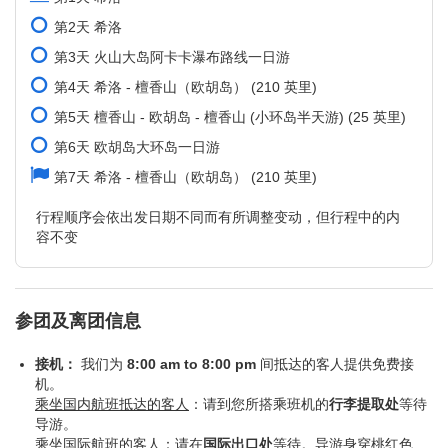
第2天 希洛
第3天 火山大岛阿卡卡瀑布路线一日游
第4天 希洛 - 檀香山（欧胡岛） (210 英里)
第5天 檀香山 - 欧胡岛 - 檀香山 (小环岛半天游) (25 英里)
第6天 欧胡岛大环岛一日游
第7天 希洛 - 檀香山（欧胡岛） (210 英里)
行程顺序会依出发日期不同而有所调整变动，但行程中的内
容不变
参团及离团信息
接机：
我们为
8:00 am to 8:00 pm
间抵达的客人提供免费接
机。
乘坐国内航班抵达的客人
：请到您所搭乘班机的
行李提取处
等待
导游。
乘坐国际航班的客人
：请在
国际出口处
等待。导游身穿桃红色