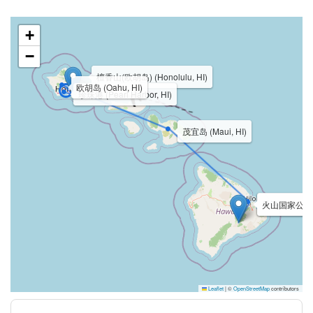
+
−
檀香山(欧胡岛) (Honolulu, HI)
欧胡岛 (Oahu, HI)
珍珠港 (Pearl Harbor, HI)
茂宜岛 (Maui, HI)
希洛 (Hilo, HI
火山国家公园 (Vol
Leaflet
|
©
OpenStreetMap
contributors