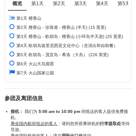
概览
第1天
第2天
第3天
第4天
第5天
第1天 檀香山
第2天 檀香山 - 珍珠港 - 檀香山 (半天) (15 英里)
第3天 檀香山 - 欧胡岛 - 檀香山 (小环岛半天游) (25 英里)
第4天 欧胡岛玻里尼西亚文化中心（含演出和自助餐）
第5天 欧胡岛 - 茂宜岛 - 希洛（大岛） (226 英里)
第6天 火山大岛观星
第7天 火山国家公园
参团及离团信息
接机：
我们为
5:00 am to 10:00 pm
间抵达的客人提供免费接
机。
乘坐国内航班抵达的客人
：请到您所搭乘班机的
行李提取处
等待
导游。
乘坐国际航班的客人
：请在
国际出口处
等待。