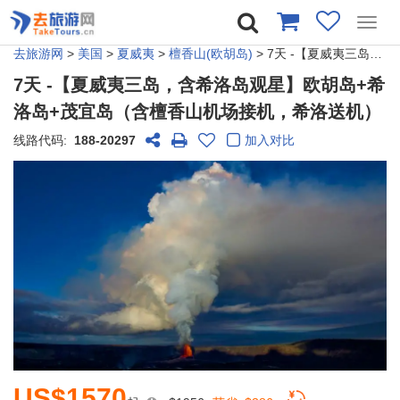
Toggl
navig
去旅游网
>
美国
>
夏威夷
>
檀香山(欧胡岛)
> 7天 -【夏威夷三岛，含希洛岛观星】欧胡岛+希洛岛+茂宜岛（含檀香山机场接机，希洛送机）
7天 -【夏威夷三岛，含希洛岛观星】欧胡岛+希
洛岛+茂宜岛（含檀香山机场接机，希洛送机）
线路代码:
188-20297
加入对比
US$1570