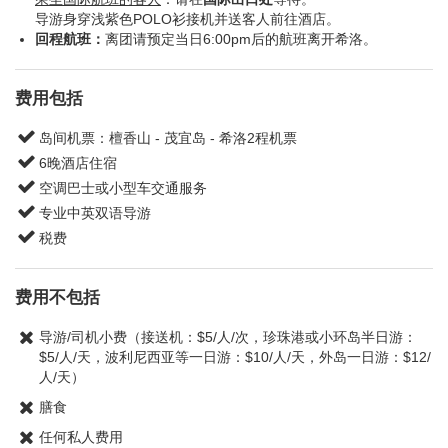
导游身穿浅紫色POLO衫接机并送客人前往酒店。
回程航班：
离团请预定当日6:00pm后的航班离开希洛。
费用包括
岛间机票：檀香山 - 茂宜岛 - 希洛2程机票
6晚酒店住宿
空调巴士或小型车交通服务
专业中英双语导游
税费
费用不包括
导游/司机小费（接送机：$5/人/次，珍珠港或小环岛半日游：
$5/人/天，波利尼西亚等一日游：$10/人/天，外岛一日游：$12/
人/天）
膳食
任何私人费用