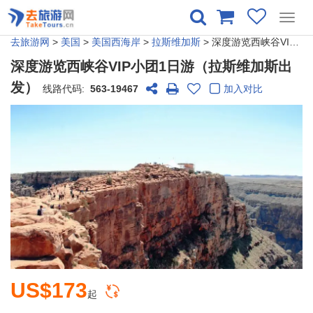
Toggl
navig
去旅游网
>
美国
>
美国西海岸
>
拉斯维加斯
> 深度游览西峡谷VIP小团1日游（拉斯维加斯出发）
深度游览西峡谷VIP小团1日游（拉斯维加斯出
发）
线路代码:
563-19467
加入对比
US$173
起