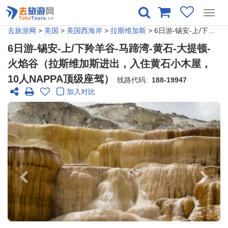
Toggl
navig
去旅游网
>
美国
>
美国西海岸
>
拉斯维加斯
> 6日游-锡安-上/下羚羊谷-马蹄湾-黄石-大提顿-火焰谷（拉斯维加斯进出，入住黄石小木屋，10人NAPPA顶级座驾）
6日游-锡安-上/下羚羊谷-马蹄湾-黄石-大提顿-
火焰谷（拉斯维加斯进出，入住黄石小木屋，
10人NAPPA顶级座驾）
线路代码:
188-19947
加入对比