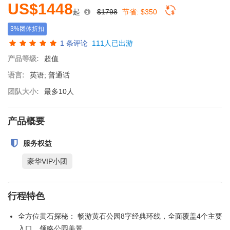
US$1448
起
$1798
节省:
$350
3%团体折扣
1
条评论
111人已出游
产品等级:
超值
语言:
英语; 普通话
团队大小:
最多10人
产品概要
服务权益
豪华VIP小团
行程特色
全方位黄石探秘： 畅游黄石公园8字经典环线，全面覆盖4个主要
入口，领略公园美景。