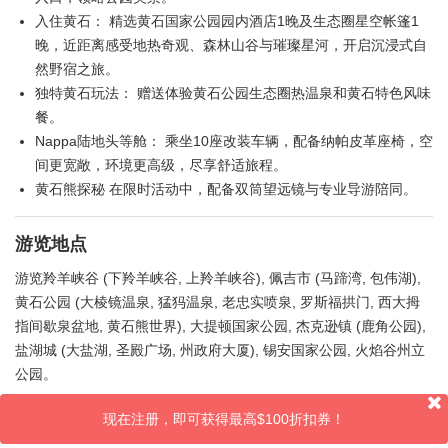
入住黄石： 精选黄石国家公园园内酒店1晚及生态圈星空帐篷1
晚，近距离感受地热奇观、森林山谷与璀璨星河，开启沉浸式自
然野宿之旅。
独特黄石玩法： 赠送体验黄石公园生态圈热温泉和黄石特色风味
餐。
Nappa陆地头等舱： 乘坐10座改装车辆，配备纳帕皮革座椅，空
间更宽敞，环境更高级，尽享舒适旅程。
黄石熊探秘 在限时活动中，配备双筒望远镜与专业导游陪同。
游览地点
游览羚羊峡谷 (下羚羊峡谷, 上羚羊峡谷), 佩吉市 (马蹄湾, 包伟湖),
黄石公园 (大棱镜温泉, 猛犸温泉, 老忠实喷泉, 罗斯福拱门, 西大拇
指间歇泉盆地, 黄石熊世界), 大提顿国家公园, 杰克逊镇 (鹿角公园),
盐湖城 (大盐湖, 圣殿广场, 州政府大厦), 锡安国家公园, 火焰谷州立
公园。
现在注册，即可获得最高$100折扣券！
评论 (1)