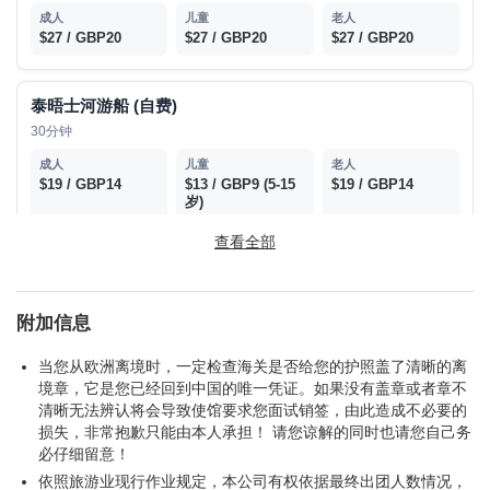
门票 (自费):
成人 $27 / GBP20; 儿童 $27 /
$27 / GBP20
$27 / GBP20
$27 / GBP20
GBP20; 老人 $27 / GBP20; 人工讲解60分钟（讲
解包括：埃及，两河，罗马，希腊，木乃伊，瓷
器，中国佛像）
|
游览时间:
大约1小时30分钟
泰晤士河游船 (自费)
30分钟
$19 / GBP14
$13 / GBP9
(5-15
$19 / GBP14
岁)
查看全部
价格时常波动；不再另行通知。
门票付现金，由导游统一购买。
附加信息
小费：6英镑/人/天，成人和儿童同一标准，都需支付小费
当您从欧洲离境时，一定检查海关是否给您的护照盖了清晰的离
个人旅行保险：旅游保险虽然不是参加英国团次的必要条件，但
境章，它是您已经回到中国的唯一凭证。如果没有盖章或者章不
是我们提醒您出外旅行请务必购买保险，以保 证在出现个人意
清晰无法辨认将会导致使馆要求您面试销签，由此造成不必要的
外，例如：生病、丢失财物等情况时，有保险公司保障您的权
损失，非常抱歉只能由本人承担！ 请您谅解的同时也请您自己务
益。
必仔细留意！
中英往返机票和机场税
依照旅游业现行作业规定，本公司有权依据最终出团人数情况，