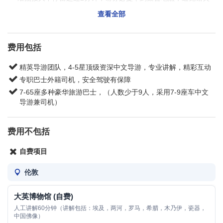
行程。
白金汉宫是英国最著名的的宫殿之一，建立于1705
查看全部
实际上下团地点及时间，请以收到的电子票为准。
年，为白金汉公爵所建而得名。不仅仅作为博物馆和
美术馆，1837年以来更是被当做英国皇室的住宅。
游览时间:
大约30分钟
费用包括
威斯敏斯特教堂 (Westminster Abbey)
(仅门外
精英导游团队，4-5星顶级资深中文导游，专业讲解，精彩互动
参观)
专职巴士外籍司机，安全驾驶有保障
威斯敏斯特大教堂(Westminster Abbey) 坐落在英国
伦敦议会广场西南侧，正式名称为圣彼得联合教堂, 威
7-65座多种豪华旅游巴士，（人数少于9人，采用7-9座车中文
斯敏斯特教堂是11世纪建立的。
导游兼司机）
特拉法加广场 (Trafalgar Square)
坐落在伦敦市中心，东面是伦敦城，北接伦敦的闹市
费用不包括
索荷区，南邻白厅大街，西南不远是王宫，适中的地
理位置和美丽的广场建筑，使它成为伦敦的名胜之
自费项目
一。
伦敦
大英博物馆 (British Museum)
作为英国著名的也是最大型博物馆之一的大英博物馆
大英博物馆 (自费)
陈列着人类的历史进程和文化演变。博物馆外观是希
腊复兴式风格建筑，建于1753年，多个展馆陈列着珍
人工讲解60分钟（讲解包括：埃及，两河，罗马，希腊，木乃伊，瓷器，
中国佛像）
贵的文物和艺术展品。