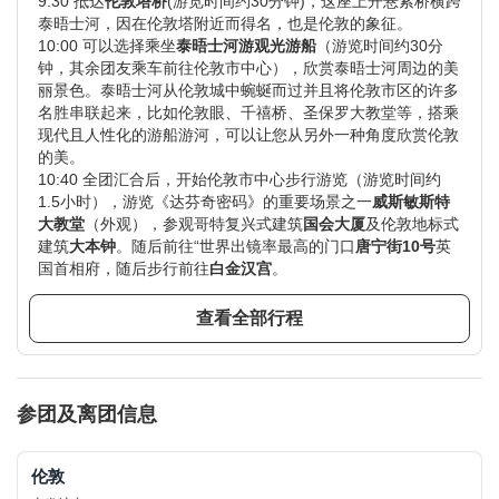
9:30 抵达
伦敦塔桥
(游览时间约30分钟)，这座上开悬索桥横跨
泰晤士河，因在伦敦塔附近而得名，也是伦敦的象征。
10:00 可以选择乘坐
泰晤士河游观光游船
（游览时间约30分
钟，其余团友乘车前往伦敦市中心），欣赏泰晤士河周边的美
丽景色。泰晤士河从伦敦城中蜿蜒而过并且将伦敦市区的许多
名胜串联起来，比如伦敦眼、千禧桥、圣保罗大教堂等，搭乘
现代且人性化的游船游河，可以让您从另外一种角度欣赏伦敦
的美。
10:40 全团汇合后，开始伦敦市中心步行游览（游览时间约
1.5小时），游览《达芬奇密码》的重要场景之一
威斯敏斯特
大教堂
（外观），参观哥特复兴式建筑
国会大厦
及伦敦地标式
建筑
大本钟
。随后前往“世界出镜率最高的门口
唐宁街10号
英
国首相府，随后步行前往
白金汉宫
。
13:00 抵达【特拉法加广场】，稍作休息并用餐。（午餐时间
约1小时）
查看全部行程
14:30 抵达
大英博物馆
（游览时间约3小时）这里藏品之丰
富、种类之繁多，为全世界博物馆所罕见。
伦敦 (London, UNITED KINGDOM)
参团及离团信息
伦敦作为一座融合着第一世界的摩登前卫和第三世界的顽
固传统的国际化大都市，同时具备着最潮流的现代时尚和
最经典的古典浪漫。摩登和经典的共鸣造就了伦敦。
伦敦