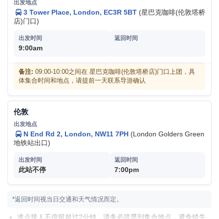
伦敦塔桥 (Tower Bridge)
3 Tower Place, London, EC3R 5BT
伦敦塔桥是从英国伦敦泰晤士河口算起的第一座桥
(星巴克咖啡(伦敦塔桥
店)门口)
（泰晤士河上共建桥15座），也是伦敦的象征，有“伦
敦正门”之称,1894年6月30日对公众开放。
泰晤士河游船 (Thames River Cruise)
9:00am
花少们乘坐的泰晤士河游船称得上是观赏伦敦视角极
佳的地方，它贯穿于伦敦等数十个英国的城市，其上
备注:
09:00-10:00之间在 星巴克咖啡(伦敦塔桥店)门口上团，具
游以静态之美著称于世。
体集合时间和地点，请提前一天联系导游确认
费用 (自费):
成人 $19 / GBP14; 儿童 (5-15岁)
$13 / GBP9; 老人 $19 / GBP14; 30分钟
伦敦
大笨钟 (Big Ben)
(仅门外参观)
”大笨钟“坐落于国会大厦北部众所周知的英国国会会
N End Rd 2, London, NW11 7PH
(London Golders Green
地铁站出口)
议厅附属的钟楼，建于1858年。钟楼四面的圆形钟
盘，直径为6.7米，是伦敦的传统地标。
唐宁街10号 (10 Downing Street)
(仅门外参观)
此站不停
7:00pm
位于英国首都伦敦威斯敏斯特，威斯敏斯特区白厅旁
的唐宁街，一所乔治风格建筑物。传统上是第一财政
*返回时间视当日交通和天气情况而定。
大臣的官邸，后成为今日普遍认为的英国首相官邸。
白金汉宫 (Buckingham Palace)
(仅门外参观)
准点接人不停留超过2分钟，请务必提早到集合地点，避免错失