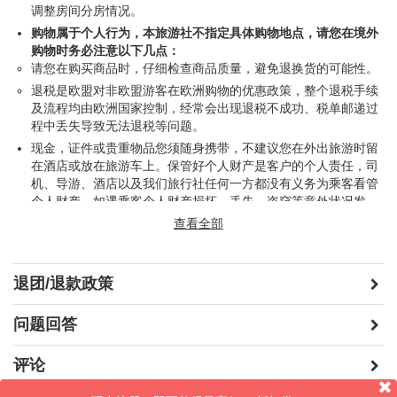
景点门票：为尊重您自由旅行的选择，我们的行程当中绝无变相
调整房间分房情况。
购物或强制游览，请自主选择购买您心仪景点的门票。
购物属于个人行为，本旅游社不指定具体购物地点，请您在境外
购物时务必注意以下几点：
午餐和晚餐：丰俭由人，我们的导游会向您推荐地道美味的当地
请您在购买商品时，仔细检查商品质量，避免退换货的可能性。
餐馆，也会向您介绍实惠高效的快餐店。在旅行过程当中的午餐
晚餐消费是您自己的选择。
退税是欧盟对非欧盟游客在欧洲购物的优惠政策，整个退税手续
及流程均由欧洲国家控制，经常会出现退税不成功、税单邮递过
前排座预订增值服务：若使用17座或及以上的车型出行，或可
程中丢失导致无法退税等问题。
提供第2-5排前排座，5镑/人/座/天（需全程预定），不含接送机
现金，证件或贵重物品您须随身携带，不建议您在外出旅游时留
及自由行当天。
在酒店或放在旅游车上。保管好个人财产是客户的个人责任，司
任何以上未明确包括的费用
机、导游、酒店以及我们旅行社任何一方都没有义务为乘客看管
个人财产。如遇乘客个人财产损坏、丢失、盗窃等意外状况发
生，由顾客自行承担风险和责任。
查看全部
接送机增值服务服务
，仅限伦敦希斯罗机场接机，送至伦敦5区
以内。提供便利的接送机包车服务。报价为一辆9座用车单程接
送机费用，可乘坐顾客人数在6人或6人以内，可容纳每人携带一
退团/退款政策
件55cm x 40cm x 20cm尺寸的行李箱，含中文司机。
前排座位预定增值服务
，保障顾客在旅行途中稳坐大巴首排的绝
问题回答
佳位置，使您能充分领略途中美景，同时最大限度地避免晕车。
如果您没有预定前排座位，请在出团当天上车时自动让出巴士车
评论
辆前两排的位置。
行 李：
由于旅游车辆行李空间有限，请确保您的大件行李不超过