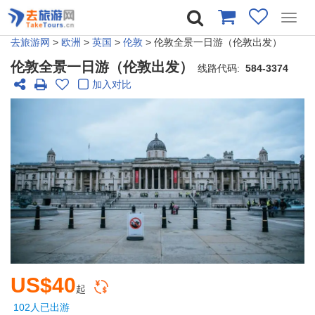
Toggl
navig
去旅游网
>
欧洲
>
英国
>
伦敦
> 伦敦全景一日游（伦敦出发）
伦敦全景一日游（伦敦出发）
线路代码:
584-3374
加入对比
US$40
起
102人已出游