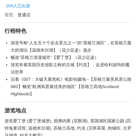
104人已出游
语言:
普通话
行程特色
游览号称“人生五十个必去景点之一”的“英格兰湖区”，在英格兰最
大的湖泊【温德米尔湖】（花少足迹）漫步
畅游“苏格兰浪漫城市”【爱丁堡】（花少足迹）
游览有着英国历史缩影之称的古城【约克】，走进哈利波特的魔
法世界
沿着《007：大破天幕危机》电影拍摄地--【苏格兰最美风景公路
A82】畅览“欧洲风景最优美的地区”【苏格兰高地Scotland
Highlands】
游览地点
游览爱丁堡 (爱丁堡城堡), 因弗内斯 (尼斯湖), 英国湖区国家公园 (匹
特兔童话馆, 温德米尔湖), 苏格兰高地, 约克 (贝蒂茶屋, 肉铺街, 古罗
马城墙, 约克大教堂)。