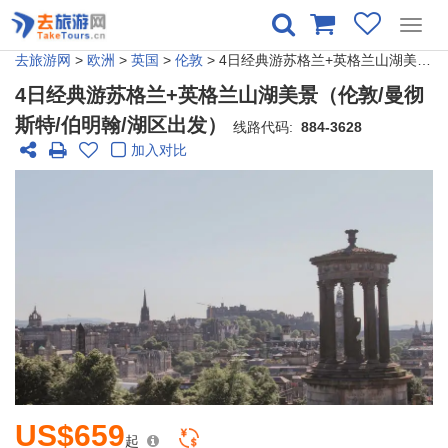
Toggl
navig
去旅游网
>
欧洲
>
英国
>
伦敦
> 4日经典游苏格兰+英格兰山湖美景（伦敦/曼彻斯特/伯明翰/湖区出发）
4日经典游苏格兰+英格兰山湖美景（伦敦/曼彻
斯特/伯明翰/湖区出发）
线路代码:
884-3628
加入对比
US$659
起