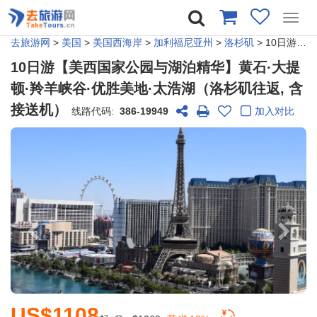
Toggl
navig
去旅游网
>
美国
>
美国西海岸
>
加利福尼亚州
>
洛杉矶
> 10日游【美西国家公园与湖泊精华】黄石·大提顿·羚羊峡谷·优胜美地·太浩湖（洛杉矶往返, 含接送机）
10日游【美西国家公园与湖泊精华】黄石·大提
顿·羚羊峡谷·优胜美地·太浩湖（洛杉矶往返, 含
接送机）
线路代码:
386-19949
加入对比
US$1108