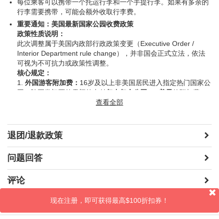
每位乘客可以携带一个托运行李和一个手提行李。如果有多余的
旧金山深度游 (自费)
行李需要携带，可能会额外收取行李费。
重要通知：美国最新国家公园收费政策
$50
$50
/
政策性质说明：
此次调整属于美国内政部行政政策变更（Executive Order /
Interior Department rule change），并非国会正式立法，依法
旧金山港湾游船 (自费)
可视为不可抗力或政策性调整。
核心规定：
1.
外国游客附加费：
16岁及以上非美国居民进入指定热门国家公
$39
$28 (12 years and
/
园，除正常门票外需额外支付
每人每个公园100美元
的附加费。
under)
2.
年票：
如客人有自行购买
查看全部
非美国公民公园年票
（$250/张），
持票人同行队伍中的额外三名成人也可凭此年票免除非居民附加
价格时常波动；不再另行通知。
费。
3.
适用范围：
适用于包括
大峡谷（Grand Canyon）、黄石
退团/退款政策
门票付现金，由导游统一购买。
（Yellowstone）、优胜美地（Yosemite）、锡安（Zion）、
大提顿（Grand Teton）、冰川（Glacier）、落基山（Rocky
必付费用（现场付）：
$320/人（包含黄石国家公园*，大提顿
问题回答
Mountain）、布莱斯峡谷（Bryce Canyon）、阿卡迪亚
国家公园*，布莱斯国家公园*，大峡谷国家公园*，马蹄湾，大盐
（Acadia）、红杉 & 国王峡谷（Sequoia & Kings
湖，优胜美地国家公园*，以及五星级酒店度假村费）
评论
Canyon）、大沼泽地（Everglades）
等11个最受欢迎的国家公
以上带*的国家公园从2026年起将对外国游客（16岁及以上，非
园。
美国公民）收取附加费(每人/每个/国家公园100美元)
，如客人有
重要提示：
现在注册，即可获得最高$100折扣券！
晒照片
自行购买
非美国公民公园年票
（$250/张），持票人同行队伍中
• 公园入口处可能要求出示政府签发带照片的身份证明以核实居
的额外三名成人也可凭此年票免除非居民附加费。