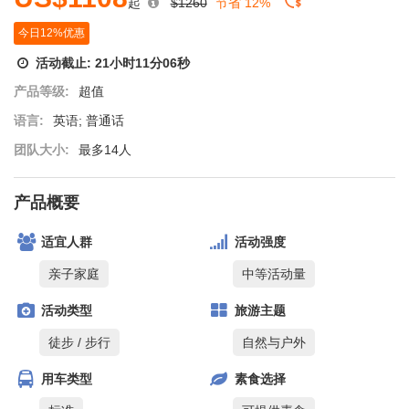
起
$1260
节省 12%
今日12%优惠
活动截止:
21
小时
11
分
06
秒
产品等级:
超值
语言:
英语; 普通话
团队大小:
最多14人
产品概要
适宜人群
活动强度
亲子家庭
中等活动量
活动类型
旅游主题
徒步 / 步行
自然与户外
用车类型
素食选择