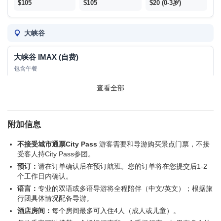
$105
$105
$20 (0-3岁)
大峡谷
大峡谷 IMAX (自费)
包含午餐
查看全部
$33
$33
/
拉斯维加斯
附加信息
不接受城市通票City Pass
游客需要和导游购买景点门票，不接
拉斯维加斯夜游 (自费)
受客人持City Pass参团。
预订：
请在订单确认后在预订航班。您的订单将在您提交后1-2
$50
$50
/
个工作日内确认。
语言：
专业的双语或多语导游将全程陪伴（中文/英文）；根据旅
行团具体情况配备导游。
旧金山
酒店房间：
每个房间最多可入住4人（成人或儿童）。