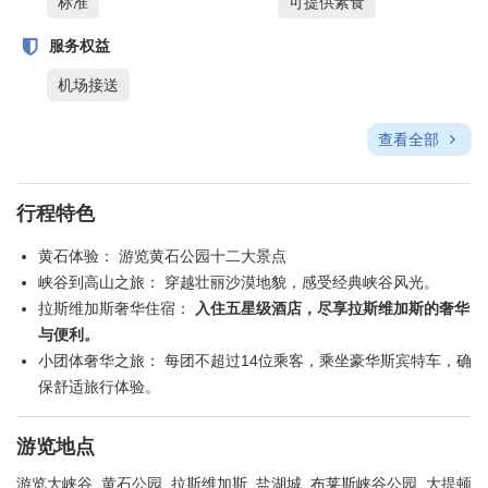
标准
可提供素食
服务权益
机场接送
查看全部
行程特色
黄石体验： 游览黄石公园十二大景点
峡谷到高山之旅： 穿越壮丽沙漠地貌，感受经典峡谷风光。
拉斯维加斯奢华住宿：
入住五星级酒店，尽享拉斯维加斯的奢华
与便利。
小团体奢华之旅： 每团不超过14位乘客，乘坐豪华斯宾特车，确
保舒适旅行体验。
游览地点
游览大峡谷, 黄石公园, 拉斯维加斯, 盐湖城, 布莱斯峡谷公园, 大提顿