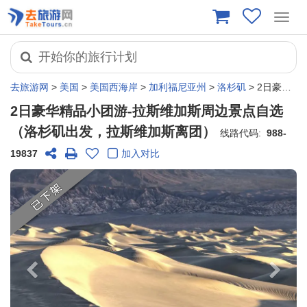
Toggl
navig
开始你的旅行计划
去旅游网
>
美国
>
美国西海岸
>
加利福尼亚州
>
洛杉矶
> 2日豪华精品小团游-拉斯维加斯周边景点自选（洛杉矶出发，拉斯维加斯离团）
2日豪华精品小团游-拉斯维加斯周边景点自选
（洛杉矶出发，拉斯维加斯离团）
线路代码:
988-
19837
加入对比