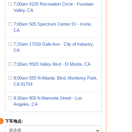
7:00am 9125 Recreation Circle - Fountain
Valley, CA
7:00am 505 Spectrum Center Dr - Irvine,
CA
7:15am 17150 Gale Ave - City of Industry,
CA
7:30am 9920 Valley Blvd - El Monte, CA
8:00am 555 N Atlantic Blvd, Monterey Park,
CA 91754
8:30am 800 N Alameda Street - Los
Angeles, CA
5
下车地点:
请选择