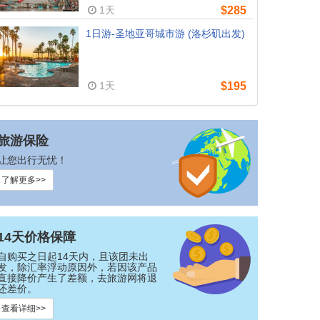
1天
$285
1日游-圣地亚哥城市游 (洛杉矶出发)
1天
$195
旅游保险
让您出行无忧！
了解更多>>
14天价格保障
自购买之日起14天内，且该团未出
发，除汇率浮动原因外，若因该产品
直接降价产生了差额，去旅游网将退
还差价。
查看详细>>