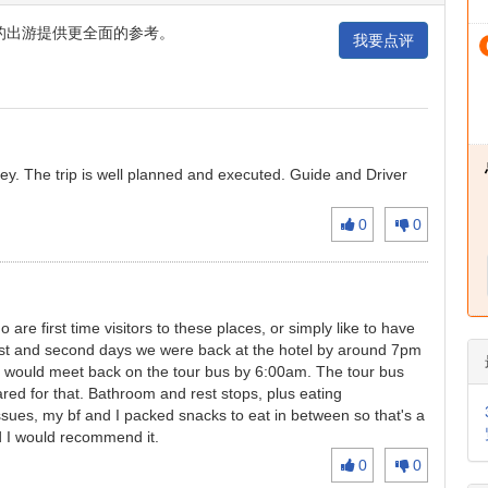
的出游提供更全面的参考。
我要点评
ey. The trip is well planned and executed. Guide and Driver
0
0
are first time visitors to these places, or simply like to have
irst and second days we were back at the hotel by around 7pm
 would meet back on the tour bus by 6:00am. The tour bus
ared for that. Bathroom and rest stops, plus eating
sues, my bf and I packed snacks to eat in between so that's a
nd I would recommend it.
0
0