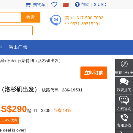
购物车
|
|
|
帮助
|
$ USD
美 +1-617-500-7002
中 0571-89715291
区
演出门票
哩湾+旧金山+蒙特利（洛杉矶出发）
立即订购
微信小程序
利（洛杉矶出发）
线路代码:
286-19531
我要提问
S$290
在线咨询
起
$338
节省 14%
日14%优惠
客服热线
 deal is over!