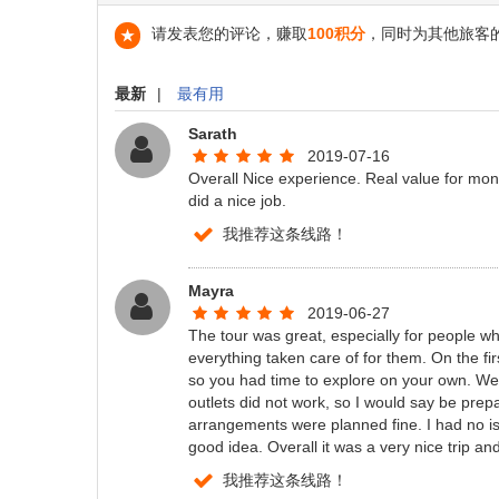
请发表您的评论，赚取
100积分
，同时为其他旅客
★
最新
|
最有用
Sarath
2019-07-16
Overall Nice experience. Real value for mon
did a nice job.
我推荐这条线路！
Mayra
2019-06-27
The tour was great, especially for people who 
everything taken care of for them. On the f
so you had time to explore on your own. We
outlets did not work, so I would say be prep
arrangements were planned fine. I had no is
good idea. Overall it was a very nice trip a
我推荐这条线路！