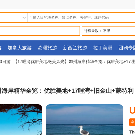
行程天数：
不限
游
加拿大旅游
欧洲旅游
新西兰旅游
拉丁美洲
团购专
 3日游 -【17哩湾优胜美地绝美风光】加州海岸精华全览：优胜美地+17
加州海岸精华全览：优胜美地+17哩湾+旧金山+蒙特
U
今
The