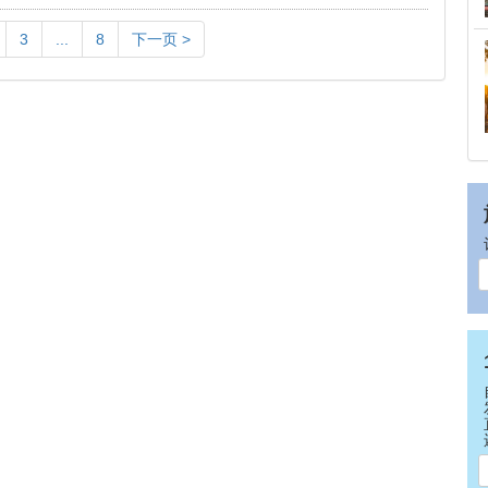
3
...
8
下一页 >