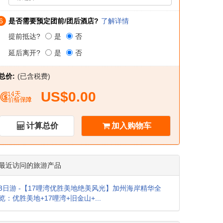
6
是否需要预定团前/团后酒店?
了解详情
提前抵达?
是
否
延后离开?
是
否
总价:
(已含税费)
US$0.00
计算总价
加入购物车
最近访问的旅游产品
3日游 -【17哩湾优胜美地绝美风光】加州海岸精华全
览：优胜美地+17哩湾+旧金山+...