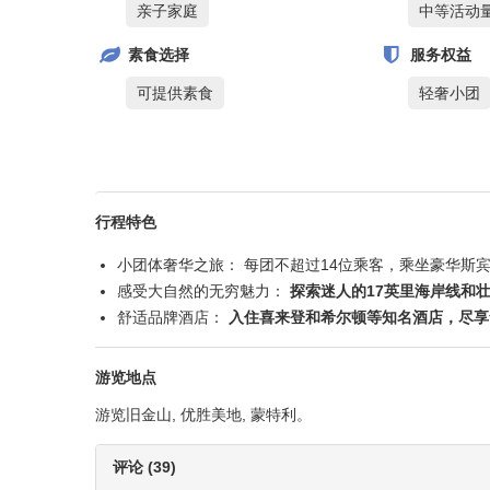
亲子家庭
中等活动
素食选择
服务权益
可提供素食
轻奢小团
行程特色
小团体奢华之旅： 每团不超过14位乘客，乘坐豪华斯
感受大自然的无穷魅力：
探索迷人的17英里海岸线和
舒适品牌酒店：
入住喜来登和希尔顿等知名酒店，尽享
游览地点
游览旧金山, 优胜美地, 蒙特利。
评论 (39)