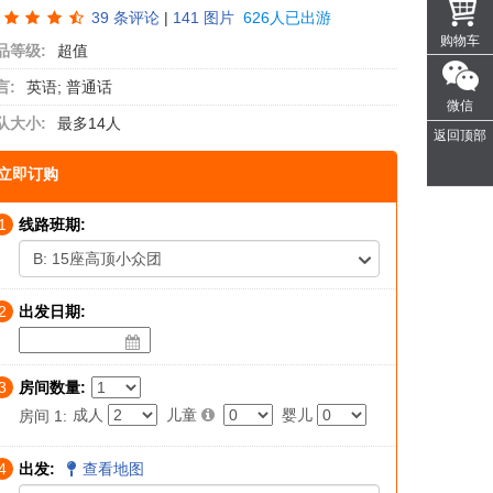
39
条评论
|
141 图片
626人已出游
购物车
品等级:
超值
言:
英语; 普通话
微信
队大小:
最多14人
返回顶部
立即订购
1
线路班期:
B: 15座高顶小众团
2
出发日期:
3
房间数量:
成人
儿童
婴儿
房间 1:
4
出发:
查看地图