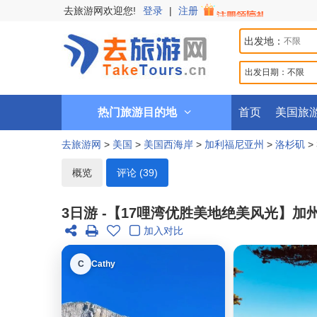
去旅游网欢迎您!
登录
|
注册
出发地：
出发日期：
不限
热门旅游目的地
首页
美国旅
去旅游网
>
美国
>
美国西海岸
>
加利福尼亚州
>
洛杉矶
>
概览
评论 (39)
3日游 -【17哩湾优胜美地绝美风光】
加入对比
C
Cathy