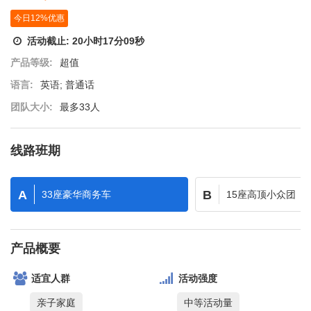
今日12%优惠
活动截止:
20
小时
17
分
06
秒
产品等级:
超值
语言:
英语; 普通话
团队大小:
最多33人
线路班期
A
B
33座豪华商务车
15座高顶小众团
产品概要
适宜人群
活动强度
亲子家庭
中等活动量