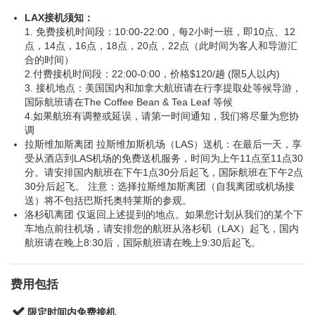
LAX接机须知：
1. 免费接机时间段：10:00-22:00，每2小时一班，即10点、12
点，14点，16点，18点，20点，22点（此时间为客人和导游汇
合的时间）
2.付费接机时间段：22:00-0:00，价格$120/趟 (限5人以内)
3. 接机地点：美国国内和加拿大航班请在行李提取处等候导游，
国际航班请在The Coffee Bean & Tea Leaf 等候
4.如果航班有调整或延误，请第一时间通知，我们将尽量为您协
调
拉斯维加斯离团 拉斯维加斯机场（LAS）送机：在最后一天，享
受从酒店到LAS机场的免费送机服务，时间为上午11点至11点30
分。请安排国内航班在下午1点30分后起飞，国际航班在下午2点
30分后起飞。 注意：选择拉斯维加斯离团（自我离团或机场接
送）将不包括巴斯托奥特莱斯的参观。
洛杉矶离团 仅返回上述提到的地点。如果您计划从我们的某个下
车地点前往机场，请安排您的航班从洛杉矶（LAX）起飞，国内
航班请在晚上8:30后，国际航班请在晚上9:30后起飞。
费用包括
限定时间内免费接机