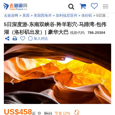
Toggl
navig
去旅游网
>
美国
>
美国西海岸
>
加利福尼亚州
>
洛杉矶
> 5日深度游-东南双峡谷-羚羊彩穴-马蹄湾-包伟湖（洛杉矶出发）| 豪华大巴
5日深度游-东南双峡谷-羚羊彩穴-马蹄湾-包伟
湖（洛杉矶出发）| 豪华大巴
线路代码:
786-20304
加入对比
US$458
起
$521
节省 12%