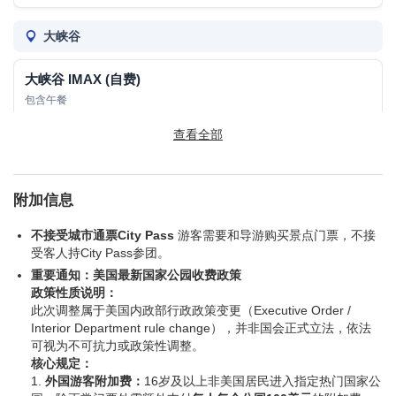
大峡谷
大峡谷 IMAX (自费)
包含午餐
查看全部
$33
$33
/
拉斯维加斯
附加信息
不接受城市通票City Pass
游客需要和导游购买景点门票，不接
拉斯维加斯网红游 (自费)
受客人持City Pass参团。
重要通知：美国最新国家公园收费政策
$50
$50 (0-12岁)
/
政策性质说明：
此次调整属于美国内政部行政政策变更（Executive Order /
Interior Department rule change），并非国会正式立法，依法
拉斯维加斯夜游 (自费)
可视为不可抗力或政策性调整。
核心规定：
1.
外国游客附加费：
16岁及以上非美国居民进入指定热门国家公
$50
$50
/