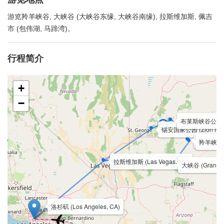
游览羚羊峡谷, 大峡谷 (大峡谷东缘, 大峡谷南缘), 拉斯维加斯, 佩吉
市 (包伟湖, 马蹄湾)。
行程简介
+
−
布莱斯峡谷公园 (Bry
锡安国家公园 (Zion Natio
佩吉市 (Pa
羚羊峡谷 (A
拉斯维加斯 (Las Vegas, NV)
大峡谷 (Grand C
洛杉矶 (Los Angeles, CA)