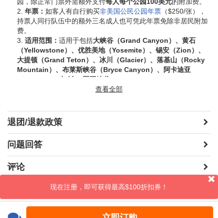
园，除正常门票外需额外支付
每人每个公园100美元
的附加费。
2.
年票：
如客人有自行购买
非美国公民公园年票
（$250/张），
持票人同行队伍中的额外三名成人也可凭此年票免除非居民附加
价格时常波动；不再另行通知。
费。
门票付现金，由导游统一购买。
3.
适用范围：
适用于包括
大峡谷（Grand Canyon）、黄石
（Yellowstone）、优胜美地（Yosemite）、锡安（Zion）、
必付费用（现场付）：
$190/人，包含大峡谷国家公园东南双峡
大提顿（Grand Teton）、冰川（Glacier）、落基山（Rocky
*、马蹄湾，锡安公园*，布莱斯峡谷*，以及拉斯维加斯酒店度假
Mountain）、布莱斯峡谷（Bryce Canyon）、阿卡迪亚
村费。
（Acadia）、红杉 & 国王峡谷（Sequoia & Kings
以上带*的国家公园从2026年起将对外国游客（16岁及以上，非
Canyon）、大沼泽地（Everglades）
查看全部
等11个最受欢迎的国家公
美国公民）收取附加费(每人/每个/国家公园100美元)
，如客人有
园。
自行购买
非美国公民公园年票
（$250/张），持票人同行队伍中
重要提示：
的额外三名成人也可凭此年票免除非居民附加费。
• 公园入口处可能要求出示政府签发带照片的身份证明以核实居
退团/退款政策
民身份
机票
• 因此政策产生的额外费用需由
游客自行承担
问题回答
膳食，酒水（导游只负责安排）
行李限制:
每位乘客可以携带一件托运行李（check-in size）和一
件个人物品（personal item）。
酒店私人费用比如洗衣服，饮料等
评论
任何私人性质费用
现在注册，即可获得最高$100折扣券！
晒照片
立即订购