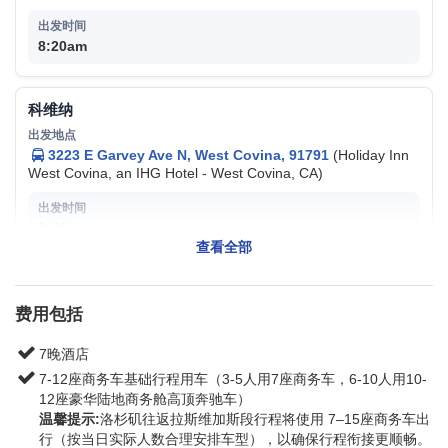
8:20am
科维纳
3223 E Garvey Ave N, West Covina, 91791
(Holiday Inn
West Covina, an IHG Hotel - West Covina, CA)
8:40am
查看全部
请提前15分钟到达上车地点以便工作人员登记。（司导等待超过
10分钟将视为自动放弃行程费用不退）
费用包括
最后一天送您前往拉斯维加斯大道离团。预计抵达大道酒店时间
为 19:00–20:00，具体以当日实际路况为准。
7晚酒店
7-12座商务车基础行程用车（3-5人用7座商务车，6-10人用10-
12座豪华陆地商务舱高顶奔驰车）
温馨提示:
洛杉矶往返拉斯维加斯段行程将使用 7–15座商务车出
行（按当日实际人数合理安排车型），以确保行程衔接更顺畅。