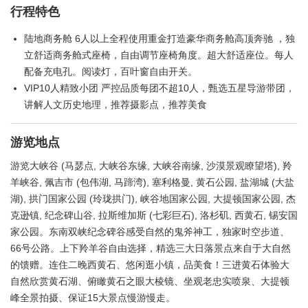
行程特色
陆地商务舱 6人以上全程使用重金打造豪华商务舱高顶奔驰 ，独
立舒适商务舱式座椅，自由调节座椅角度。超大舒适座位。每人
配备充电孔。阅读灯，百叶窗自由开关。
VIP10人精致小团 严控品质每团不超10人，甄选五星导游带团，
讲解人文历史地理，推荐摄影点，推荐美食
游览地点
游览大峡谷 (马瑟点, 大峡谷东缘, 大峡谷南缘, 沙漠景观瞭望塔), 羚
羊峡谷, 佩吉市 (包伟湖, 马蹄湾), 塞利格曼, 黄石公园, 盐湖城 (大盐
湖), 拱门国家公园 (玲珑拱门), 峡谷地国家公园, 大提顿国家公园, 杰
克逊镇, 纪念碑山谷, 拉斯维加斯 (七彩巨石), 洛杉矶, 西黄石, 锡安国
家公园。东南双峡纪念碑谷感受自然的鬼斧神工，独家时空步道、
66号公路。上下羚羊谷自由选择，精选三大日落景点来自于大自然
的馈赠。连住二晚西黄石、悠闲逛小镇，品美食！三进黄石体验大
自然欣赏黄石湖、俯瞰黄石之眼大棱镜、坐观老忠实喷泉、大提顿
峰全景拍摄、保证15大景点慢游慢走。