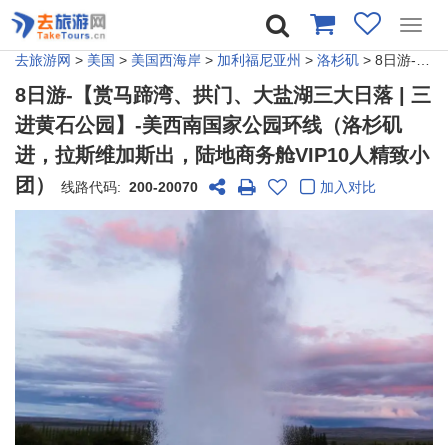
Toggl
navig
去旅游网
>
美国
>
美国西海岸
>
加利福尼亚州
>
洛杉矶
> 8日游-【赏马蹄湾、拱门、大盐湖三大日落 | 三进黄石公园】-美西南国家公园环线（洛杉矶进，拉斯维加斯出，陆地商务舱VIP10人精致小团）
8日游-【赏马蹄湾、拱门、大盐湖三大日落 | 三
进黄石公园】-美西南国家公园环线（洛杉矶
进，拉斯维加斯出，陆地商务舱VIP10人精致小
团）
线路代码:
200-20070
加入对比