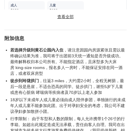
$130
$130
查看全部
奇幻歌舞秀 (自费)
附加信息
$85
$85
若选择升级到黄石公园内入住
，请注意因园内房源紧张且需以最
终确认结果为准，我司将于出团前3天统一通知是否升级成功。
豪客摩天轮 (自费)
最终解释权归本公司所有。不能指定酒店，且床型多为大床
房 king-size rooms，报名多人一房时，不能保证安排在同一酒
6人以上成团
店，或者双床房型
徒步到玲珑拱门
，往返3 miles，大约需2小时，全程无树荫，最
$37
$20 (5-12岁)
后一段是悬崖，不适合恐高的同学。徒步拱门，谢拒5岁下儿童
或患有心脏病 哮喘病等疾病者及70岁以上老人参加
18岁以下未成年人或儿童必须由成人陪伴参团，单独旅行的未成
拉斯维加斯夜游 (自费)
年人或儿童不能参加此团。出于对孕妇安全的考虑，我公司不建
不含摩天轮票，6人成团
议孕妇参加散拼小团。
行李限制： 由于车型和人数的限制，每人允许携带1个26寸的行
$65
$65
李箱。如超出此规定造成无法承载，责任由客人自理。我司在出
发城市为超多超大行李游客免费提供储存。（我司提供新锁，钥