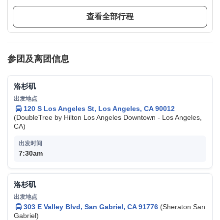
排。请按照导游在参观当天的指示进行最新安排。
查看全部行程
黄石南门大提顿公园内部分景点5月中后开放，在此之前的团
期大提顿公园会出现部分景点缺少，游览大提顿，杰克逊小
镇的行程顺序会有调整
徒步到玲珑拱门，往返3 miles，大约需2小时，全程无树荫，
最后一段是悬崖，不适合恐高的同学。徒步拱门，谢拒5岁下
参团及离团信息
儿童或患有心脏病 哮喘病等疾病者及70岁以上老人参加。
日落受当天交通路况及天气原因影响，无法保证您一定能看
洛杉矶
到。其中大盐湖日落，我们将以KFC全美第一家特许经营店
打卡游替换
120 S Los Angeles St, Los Angeles, CA 90012
(DoubleTree by Hilton Los Angeles Downtown - Los Angeles,
CA)
7:30am
洛杉矶
303 E Valley Blvd, San Gabriel, CA 91776
(Sheraton San
Gabriel)