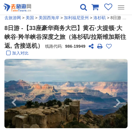
Toggl
navig
去旅游网
>
美国
>
美国西海岸
>
加利福尼亚州
>
洛杉矶
> 8日游 -【33座豪华商务大巴】黄石·大提顿·大峡谷·羚羊峡谷深度之旅（洛杉矶/拉斯维加斯往返, 含接送机）
8日游 -【33座豪华商务大巴】黄石·大提顿·大
峡谷·羚羊峡谷深度之旅（洛杉矶/拉斯维加斯往
返, 含接送机）
线路代码:
986-19949
加入对比