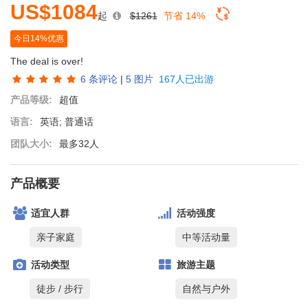
US$1084
起
$1261
节省 14%
今日14%优惠
The deal is over!
6
条评论
|
5 图片
167人已出游
产品等级:
超值
语言:
英语; 普通话
团队大小:
最多32人
产品概要
适宜人群
活动强度
亲子家庭
中等活动量
活动类型
旅游主题
徒步 / 步行
自然与户外