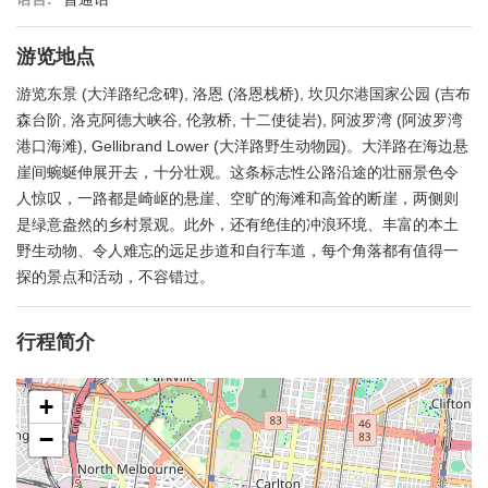
游览地点
游览东景 (大洋路纪念碑), 洛恩 (洛恩栈桥), 坎贝尔港国家公园 (吉布
森台阶, 洛克阿德大峡谷, 伦敦桥, 十二使徒岩), 阿波罗湾 (阿波罗湾
港口海滩), Gellibrand Lower (大洋路野生动物园)。大洋路在海边悬
崖间蜿蜒伸展开去，十分壮观。这条标志性公路沿途的壮丽景色令
人惊叹，一路都是崎岖的悬崖、空旷的海滩和高耸的断崖，两侧则
是绿意盎然的乡村景观。此外，还有绝佳的冲浪环境、丰富的本土
野生动物、令人难忘的远足步道和自行车道，每个角落都有值得一
探的景点和活动，不容错过。
行程简介
+
−