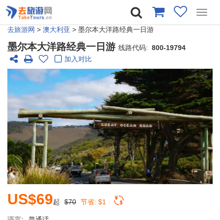
Toggl
navig
去旅游网
>
澳大利亚
> 墨尔本大洋路经典一日游
墨尔本大洋路经典一日游
线路代码:
800-19794
加入对比
US$69
起
$70
节省:
$1
语言:
普通话