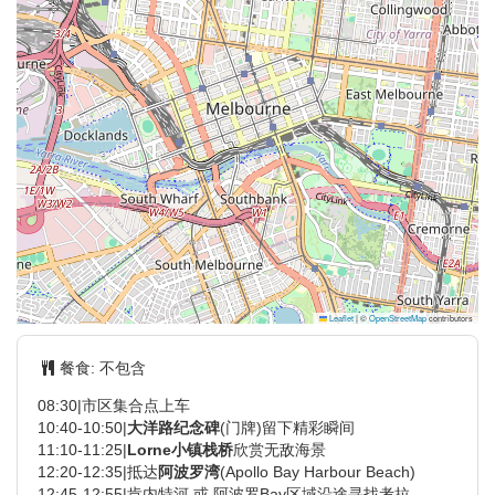
Leaflet
|
©
OpenStreetMap
contributors
餐食:
不包含
08:30|市区集合点上车
10:40-10:50|
大洋路纪念碑
(门牌)留下精彩瞬间
11:10-11:25|
Lorne小镇栈桥
欣赏无敌海景
12:20-12:35|抵达
阿波罗湾
(Apollo Bay Harbour Beach)
12:45-12:55|肯内特河 或 阿波罗Bay区域沿途寻找考拉