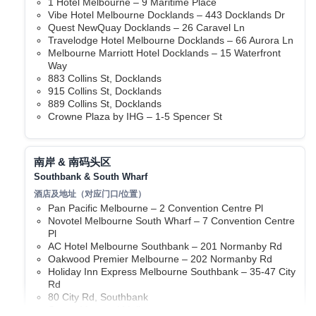
1 Hotel Melbourne – 9 Maritime Place
洛恩栈桥 (Lorne Pier)
Vibe Hotel Melbourne Docklands – 443 Docklands Dr
洛恩栈桥位于大洋路小镇洛恩海边，木质长桥深入海
Quest NewQuay Docklands – 26 Caravel Ln
湾，是钓鱼、散步与欣赏日出日落的绝佳去处，还能
Travelodge Hotel Melbourne Docklands – 66 Aurora Ln
邂逅野生海豹与鲸鱼。
Melbourne Marriott Hotel Docklands – 15 Waterfront
Way
阿波罗湾 (Apollo Bay, AU)
883 Collins St, Docklands
阿波罗湾是大洋路中部的海滨小镇，背靠奥特维山脉，拥
915 Collins St, Docklands
有半月形白沙滩。可游泳、冲浪、品尝海鲜，是自驾大洋
889 Collins St, Docklands
路必停的风景驿站。
Crowne Plaza by IHG – 1-5 Spencer St
阿波罗湾港口海滩 (Apollo Bay Harbour
Beach)
南岸 & 南码头区
阿波罗湾港口海滩位于小镇码头旁，沙滩平缓、波浪
Southbank & South Wharf
温柔，是游泳、划桨板和家庭玩水的理想场所，附近
海鲜餐厅与船坡道步行可达。
Pan Pacific Melbourne – 2 Convention Centre Pl
Gellibrand Lower (Gellibrand Lower, AU)
Novotel Melbourne South Wharf – 7 Convention Centre
Gellibrand Lower 是大洋路沿线一处宁静的乡村聚落，坐
Pl
落于奥特维山脉，是前往沉船海滩的入口。其最大亮点是
AC Hotel Melbourne Southbank – 201 Normanby Rd
附近的大洋路野生动物园，是亲子家庭亲近澳洲萌宠的理
Oakwood Premier Melbourne – 202 Normanby Rd
Holiday Inn Express Melbourne Southbank – 35-47 City
想之选。
Rd
大洋路野生动物园 (Great Ocean Road Wildlife
80 City Rd, Southbank
Park)
Crown Metropol Melbourne