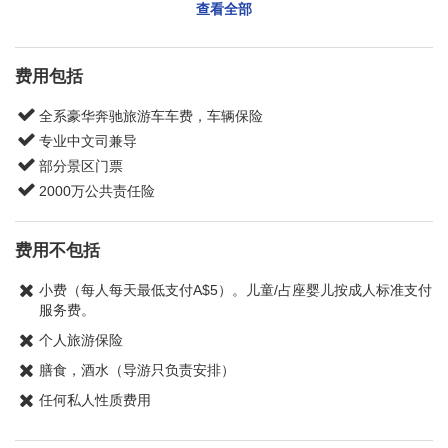
Crown Promenade Melbourne
查看全部
大洋路野生动物园是家庭经营的开放式动物园，可亲
皇冠酒店LV专卖店门口 – Shop 88/8 Whiteman St
手喂食袋鼠与袋熊、抱考拉拍照，距离十二门徒仅15
朗廷酒店 – 1 Southgate Ave
分钟车程，是大洋路亲子游必到之站。
费用包括
坎贝尔港国家公园 (Port Campbell National Park,
AU)
CBD西区
全系豪华奔驰旅游车车费，车辆保险
坎贝尔港国家公园位于澳洲维多利亚州西南区，是一片以
南十字星 / Flagstaff
崎岖悬崖、原始海滩和奇岩怪石型态而闻名的原始公园。
专业中文司兼导
十二使徒岩、阿德湖峡谷、羊鸟岛、伦敦桥和石窟都在此
部分景区门票
近南十字街西南 – 66 Spencer St
公园。
2000万公共责任险
近丽思卡尔顿酒店 – 220 Spencer St
洛克阿德大峡谷 (Loch Ard Gorge)
Atlantis Hotel – 300 Spencer St
Courtyard Melbourne Flagstaff Gardens – 50 Batman
洛克阿德大峡谷是一处非常壮美的海边峡谷，这里的
St
费用不包括
山体就像一扇大门，形成了一处峡谷海湾。这里的风
近旗杆花园/飞马酒店门口 – 206 A'Beckett St
浪特别的大，海水敲打着海岸，非常的壮观。除此这
Intercontinental Melbourne – 495 Collins St
小费（每人每天最低支付A$5）。儿童/占座婴儿按成人标准支付
里还是世界上最臭名昭著的沉船地点。
Holiday Inn Express Melbourne Little Collins – 588/599
服务费。
Little Collins St
伦敦桥 (London Bridge)
Dorsett Melbourne – 615 Little Lonsdale St
个人旅游保险
这里曾经是海上岩层上一个带洞穴的天然拱门，但是
471 Little Bourke St
膳食，酒水（导游只负责安排）
在1990年，石桥突然坍塌，于是形成了现在中间不再
相连的断桥。它是大洋路上的一个著名景点，距离坎
任何私人性质费用
贝尔港不远。原来游客可以直接走到伦敦桥上，但是
CBD北区
一次坍塌事故导致我们如今只能远观伦敦桥了。
维多利亚女王市场 / RMIT