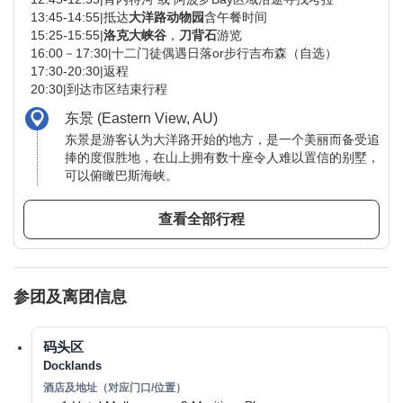
13:45-14:55|抵达
大洋路动物园
含午餐时间
15:25-15:55|
洛克大峡谷
，
刀背石
游览
16:00－17:30|十二门徒偶遇日落or步行吉布森（自选）
17:30-20:30|返程
20:30|到达市区结束行程
东景 (Eastern View, AU)
东景是游客认为大洋路开始的地方，是一个美丽而备受追
捧的度假胜地，在山上拥有数十座令人难以置信的别墅，
可以俯瞰巴斯海峡。
大洋路纪念碑 (Memorial Arch at Eastern View)
查看全部行程
大洋路纪念碑是为了纪念修建大洋路的3000多名一战
返乡退伍军人而建立。经过此拱门纪念碑，道路就会
延伸到从海洋升起的山丘上。 从这里开始，路越走越
美，越走越独特。
参团及离团信息
洛恩 (Lorne, AU)
洛恩位于澳大利亚大洋路上，是一个美丽的海滨小镇。它
因其迷人的海滩、美味的美食和自然美景而闻名。这里有
码头区
许多活动可以让您享受自然之美，包括徒步旅行、冲浪、
Docklands
海钓和观鲸等