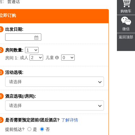
言:
普通话
购物车
立即订购
1
出发日期:
微信
返回顶部
2
房间数量:
成人
儿童
房间 1:
3
活动选项:
请选择
4
酒店选项(/房间):
请选择
5
是否需要预定团前/团后酒店?
了解详情
提前抵达?
是
否