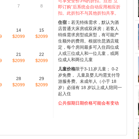
仅供参考,具体情况请咨询,请您谅解 )
11月
12月
1月
2026
2026
2027
四
周五
周六
3%团体折扣:
3% 团体折扣：1.
单笔订单含3个房间或以上可享受
1
全价3%的折扣；2. 单次购买3个
或以上旅游线路（不含一日
游），且订单总额不小于$500即
可享受全价3%的折扣。点击“立
7
8
即订购”后系统会自动应用相应折
扣。此折扣不与其他折扣共享。
住宿：
若无特殊需求，默认为酒
店普通大床房或双床房；若客人
14
15
特殊需求房型或床型，有可能产
9
$2099
$2099
生额外的费用。根据坎昆酒店规
定，每个房间最多可入住四位成
人或三位成人和一位儿童，或两
21
22