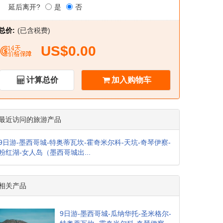
延后离开?
是
否
总价:
(已含税费)
US$0.00
计算总价
加入购物车
最近访问的旅游产品
9日游-墨西哥城-特奥蒂瓦坎-霍奇米尔科-天坑-奇琴伊察-
粉红湖-女人岛（墨西哥城出...
相关产品
9日游-墨西哥城-瓜纳华托-圣米格尔-