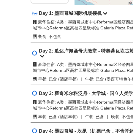
第2天
第3天
墨西哥城 (Mexico City, MX)
第4天
特奥蒂瓦坎 (Teotihuacan, M
第5天
第6天
第7天
第8天
Day 1:
墨西哥城国际机场接机
豪华住宿: A类：墨西哥城市中心Reforma区经济四星级标
自选活动1
城市中心Reforma区高档四星级标准 Galeria Plaza Re
餐食:
不包含
自选活动2
Day 2:
瓜达卢佩圣母大教堂 - 特奥蒂瓦坎古城