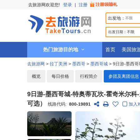
去旅游网欢迎您!
登录
|
注册
出发地：
出发日期：
不限
热门旅游目的地
首页
美国旅
去旅游网
>
拉丁美洲
>
墨西哥
>
墨西哥城
> 9日游-墨西
概览
每日价格
行程简介
参团及离团信息
9日游-墨西哥城-特奥蒂瓦坎-霍奇米尔
可选）
线路代码:
800-19891
加入