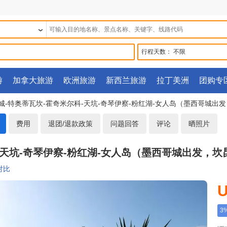
行程天数：
不限
游
加拿大旅游
欧洲旅游
新西兰旅游
拉丁美洲
团购专
哥城-特奥蒂瓦坎-霍奇米尔科-天坑-奇琴伊察-粉红湖-女人岛（墨西哥城
费用
退团/退款政策
问题回答
评论
晒照片
科-天坑-奇琴伊察-粉红湖-女人岛（墨西哥城出发，
对比
U
3