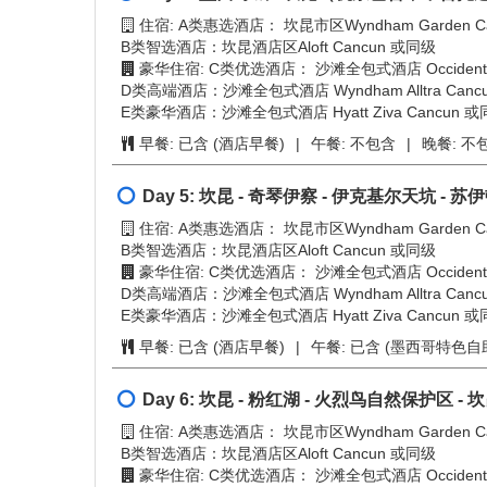
自选活动3
豪华住宿: A类：墨西哥城市中心Reforma区经济四星级标
自选活动4
城市中心Reforma区高档四星级标准 Galeria Plaza Re
早餐:
已含 (酒店早餐)
|
午餐:
已含 (墨西哥特色午
第9天
Day 3:
霍奇米尔科泛舟 - 大学城 - 国立人类
豪华住宿: A类：墨西哥城市中心Reforma区经济四星级标
城市中心Reforma区高档四星级标准 Galeria Plaza Re
早餐:
已含 (酒店早餐)
|
午餐:
已含
|
晚餐:
不包
Day 4:
墨西哥城 - 坎昆（机票已含，不含托
住宿: A类惠选酒店： 坎昆市区Wyndham Garden Ca
B类智选酒店：坎昆酒店区Aloft Cancun 或同级
豪华住宿: C类优选酒店： 沙滩全包式酒店 Occidental 
D类高端酒店：沙滩全包式酒店 Wyndham Alltra Canc
E类豪华酒店：沙滩全包式酒店 Hyatt Ziva Cancun 
早餐:
已含 (酒店早餐)
|
午餐:
不包含
|
晚餐:
不