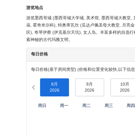
奇琴伊察 : 伊克基尔天坑
产品概要
服务权益
机场接送
游览地点
游览墨西哥城 (墨西哥城大学城, 美术馆, 墨西哥城大教堂, 
庙, 霍奇米尔科), 特奥蒂瓦坎 (瓜达卢佩圣母大教堂, 月亮金
区), 奇琴伊察 (伊克基尔天坑), 女人岛。丰富多样的
索神秘的古代玛雅文明。